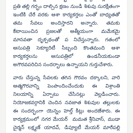
ప్రతి తల్లి గర్భం దాల్చిన క్షణం నుండి శిశువు సురక్షితంగా
ఇంటికి చేరే వరకు ఆశా కార్యకర్తలు ఎంతో బాధ్యతతో
తమ సేవలు అందిస్తారని అన్నారు. తమకు
కేటాయించిన ప్రజలతో ఆత్మీయంగా మమేకమై
మానవతా దృక్పథంతో ప నిచేస్తున్నారు. గతంలో
ఆసుపత్రి సెక్యూరిటీ సిబ్బంది కొంతమంది ఆశా
కార్యకర్తలను ఆసుపత్రిలో ఉండనీయకుండా
అగౌరవపరిచిన సందర్భాలు ఉన్నాయని గుర్తుచేశారు.
వారు చేస్తున్న సేవలకు తగిన గౌరవం దక్కాలని, వారి
ఆత్మగౌరవాన్ని పెంపొందించేందుకు ఈ విశ్రాంతి
నిలయాన్ని ఏర్పాటు చేసినట్లు వెల్లడించారు.
నియోజకవర్గానికి చెందిన నవజాత శిశువుల తల్లులకు
ఈ సందర్భంగా యెన్నం హెల్త్ కిట్లు అందజేశారు. ఈ
కార్యక్రమంలో నగర మేయర్ మమత శ్రీనివాస్, ముడా
చైర్మన్ లక్ష్మణ్ యాదవ్, డిప్యూటీ మేయర్ మారేపల్లి