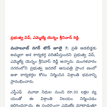
ప్రభుత్వ విప్,
ఎమ్మెల్యే యెన్నం శ్రీనివాస్ రెడ్డి
మహబూబ్ నగర్ టౌన్ జూలై 7:
ప్రతి ఆడబిడ్డకు
అమ్మలా ఆశ కార్యకర్త పరితపిస్తుందని ప్రభుత్వ విప్,
ఎమ్మెల్యే యెన్నం శ్రీనివాస్ రెడ్డి అన్నారు. మంగళవారం
నగరంలోని ప్రభుత్వ జనరల్ ఆసుపత్రి ప్రాంగ ణంలో
ఆశా కార్యకర్తల కోసం నిర్మించిన విశ్రాంతి భవనాన్ని
ప్రారంభించారు.
ఎస్డీఎఫ్ మూడా నిధుల నుంచి రూ.30 లక్షల వ్య
యంతో ఈ విశ్రాంతి నిలయం నిర్మించడం
జరిగిందన్నారు. ఈ సందర్భంగా ఎమ్మెల్యే మాట్లాడుతూ