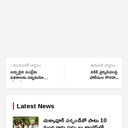
‹ మునుపటి వ్యాసం
తదుపరి వ్యాసం ›
అర్హులైన సంక్షేమ
నకిలీ వైద్యసేవలపై
పథకాలను సద్వినియోగం
పోలీసుల కొరడా..
చేసుకోవాలి
Latest News
చుక్కాపూర్‌ సర్పంచ్‌తో పాటు 10
మంది వార్డు సభ్యు లు కాంగ్రెస్‌లో