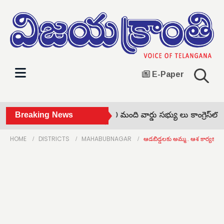
E-Paper
చుక్కాపూర్‌ సర్పంచ్‌తో పాటు 10 మంది వార్డు సభ్యు లు కాంగ్రెస్‌లో చేర
Breaking News
HOME
DISTRICTS
MAHABUBNAGAR
ఆడబిడ్డలకు అమ్మ.. ఆశ కార్యకర్త