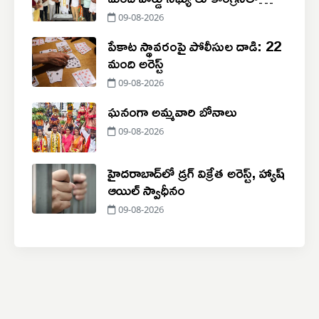
చేరిక
09-08-2026
పేకాట స్థావరంపై పోలీసుల దాడి: 22
మంది అరెస్ట్
09-08-2026
ఘనంగా అమ్మవారి బోనాలు
09-08-2026
హైదరాబాద్‌లో డ్రగ్ విక్రేత అరెస్ట్, హ్యాష్
ఆయిల్ స్వాధీనం
09-08-2026