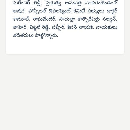
సురేందర్ రెడ్డి, ప్రభుత్వ ఆసుపత్రి సూపరింటెండెంట్
అజ్మీర, హాస్పిటల్ డెవలప్మెంట్ కమిటీ సభ్యులు డాక్టర్
శామూల్, రాఘవేందర్, సాదుల్లా కార్పొరేటర్లు సల్మాన్,
తాహెర్, విట్టల్ రెడ్డి, షబ్బీర్, కిషన్ నాయక్, నాయకులు
తదితరులు పాల్గొన్నారు.