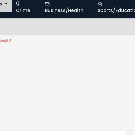
ts
Crime
Business/Health
Sports/Educati
విద
 శాఖది..!