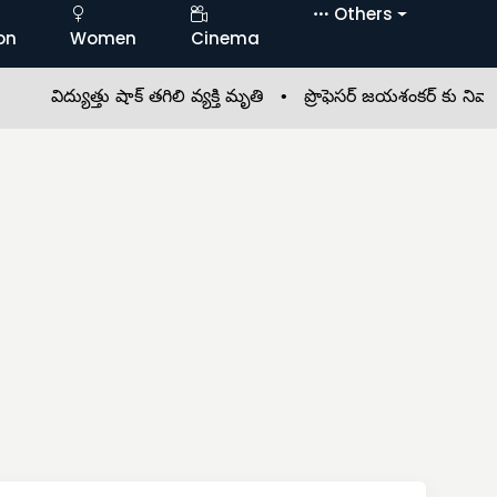
Others
on
Women
Cinema
్యుత్తు షాక్ తగిలి వ్యక్తి మృతి •
ప్రొఫెసర్ జయశంకర్ కు నివాళులు •