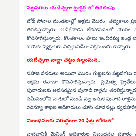
పట్టపగలు యదేచ్చగా ట్రాక్టర్ల లో తరలింపు
బోథ్ సోనాల మండలాల్లో అక్రమ మొరం తవ్వకాలు ప్రభు
తరలిస్తున్నారు. అడిగేవాడు లేకపోవడంతో మొరం
కొనసాగిస్తున్నారు. కొంతకాలం పాటు ఇందిరమ్మ ఇండ్
బయట వ్యక్తులకు విచ్చలవిడిగా విక్రయించు కున్నారు..
యదేచ్చగా వాల్టా చట్టం ఉల్లంఘన..
సహజ వనరులు అయినా మొరం గుట్టలను పట్టపగలు రాత్
అక్రమ రవాణా కొనసాగిస్తున్నారు. ప్రభుత్వ ప్
పునాదులకు అవసరమైన పునాది రాళ్లను తరలిస్తున్నారు. ప
సమీపంలోని వాగులో నుండి నల్ల ఇసుక పునాది రాళ్ల
రెవెన్యూ శాఖల అధికారులు చూసి చూడనట్లు వ్యవహరిస్తు
నిబంధనలకు విరుద్ధంగా 20 ఫీట్ల లోతులో
వాస్తవానికి మైనింగ్ అధికారుల నిబంధనల ప్రకార