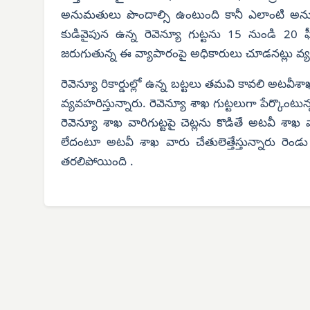
అనుమతులు పొందాల్సి ఉంటుంది కానీ ఎలాంటి అనుమ
కుడివైపున ఉన్న రెవెన్యూ గుట్టను 15 నుండి 2
జరుగుతున్న ఈ వ్యాపారంపై అధికారులు చూడనట్లు వ్య
రెవెన్యూ రికార్డుల్లో ఉన్న బట్టలు తమవి కావలి అటవీ
వ్యవహరిస్తున్నారు. రెవెన్యూ శాఖ గుట్టలుగా పేర్కొంటు
రెవెన్యూ శాఖ వారిగుట్టపై చెట్లను కొడితే అటవీ శా
లేదంటూ అటవీ శాఖ వారు చేతులెత్తేస్తున్నారు 
తరలిపోయింది .