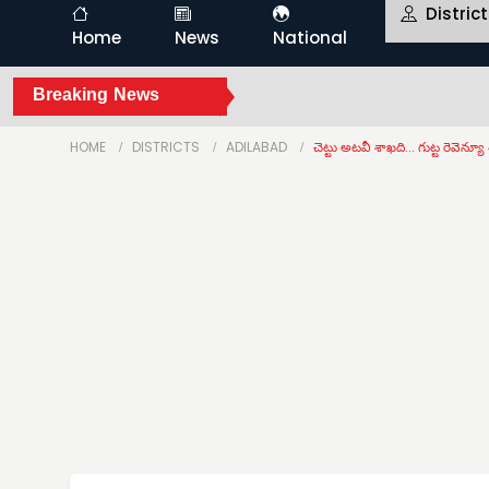
Distric
Home
News
National
Breaking News
HOME
DISTRICTS
ADILABAD
చెట్టు అటవీ శాఖది... గుట్ట రెవెన్యూ