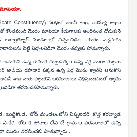
 మాఫియా.
oath Constituency
) పరిధిలో అటవీ శాఖ, రెవెన్యూ శాఖల
ంతో కొంతమంది మొరం మాఫియా కీడుగాలకు అందినంత దోచుకునే
 బజార్హత్నూర్ మండలాల్లో విచ్చలవిడిగా మొరం వ్యాపారం
రులను పెట్టి విచ్చలవిడిగా మొరం తవ్వుకు పోతున్నారు.
నుకుని ఉన్న కుమారి చుట్టుపక్కల ఉన్న ఎర్ర మొరం గుట్టలు
జాతీయ రహదారి పక్కన ఉన్న ఎర్ర మొరం క్వారీని ఆనుకొని
వీ శాఖ వారు పట్టుకొని జరిమాణాలు విధిస్తుండటంతో అక్రమ
్చలవిడిగా తరలించకపోతున్నారు.
బుద్ధికొండ, బోథ్ మండలంలోని పిప్పలదరి ,కొత్త కరత్వాడ
ాకేర, కోట కె సోనాల టివి టి గ్రామాల పరిసరాలలో ఉన్న
వారా మొరం తరలించకు పోతున్నారు .