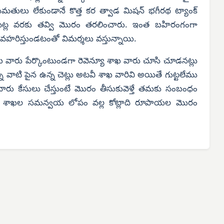
తులు లేకుండానే కొత్త కర త్వాడ మిషన్ భగీరథ ట్యాంక్
0 ఫీట్ల వరకు తవ్వి మొరం తరలించారు. ఇంత బహిరంగంగా
వహరిస్తుండటంతో విమర్శలు వస్తున్నాయి.
శాఖ వారు పేర్కొంటుండగా రెవెన్యూ శాఖ వారు చూసి చూడనట్లు
న్న వాటి పైన ఉన్న చెట్లు అటవీ శాఖ వారివి అయితే గుట్టలేము
ఖ వారు కేసులు చేస్తుంటే మొరం తీసుకువెళ్తే తమకు సంబంధం
రెండు శాఖల సమన్వయ లోపం వల్ల కోట్లాది రూపాయల మొరం