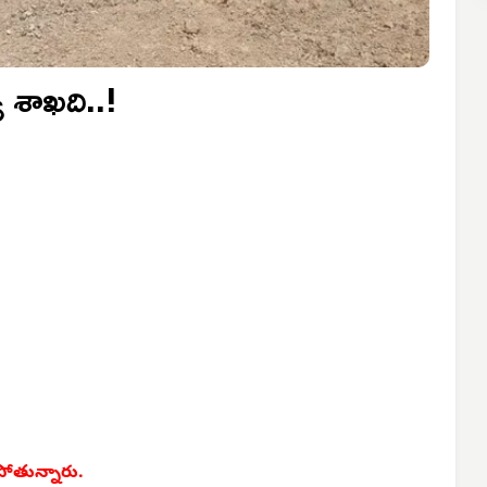
యూ శాఖది..!
పోతున్నారు.