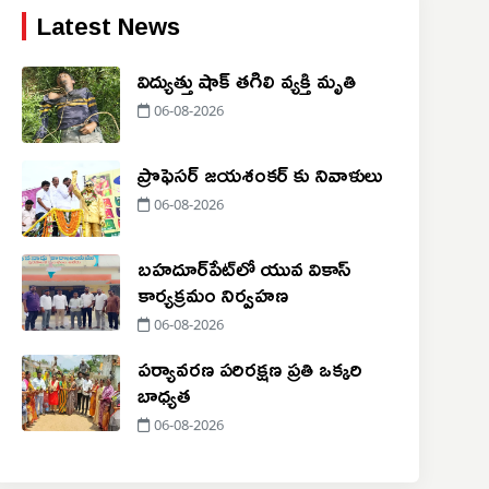
Latest News
విద్యుత్తు షాక్ తగిలి వ్యక్తి మృతి
06-08-2026
ప్రొఫెసర్ జయశంకర్ కు నివాళులు
06-08-2026
బహదూర్‌పేట్‌లో యువ వికాస్
కార్యక్రమం నిర్వహణ
06-08-2026
పర్యావరణ పరిరక్షణ ప్రతి ఒక్కరి
బాధ్యత
06-08-2026