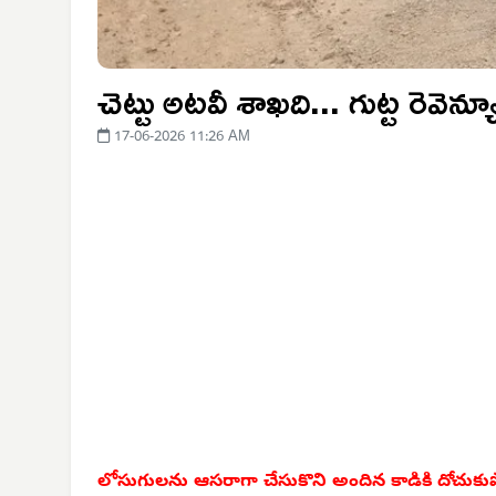
చెట్టు అటవీ శాఖది... గుట్ట రెవెన్
17-06-2026 11:26 AM
లోసుగులను ఆసరాగా చేసుకొని అందిన కాడికి దోచుకు