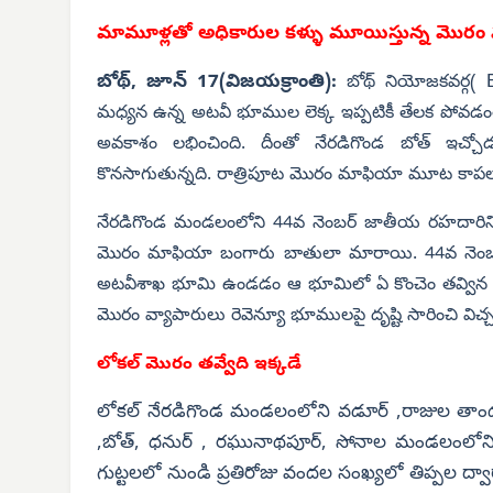
మామూళ్లతో అధికారుల కళ్ళు మూయిస్తున్న మొరం
బోథ్, జూన్ 17(విజయక్రాంతి):
B
బోథ్ నియోజకవర్గ(
మధ్యన ఉన్న అటవీ భూముల లెక్క ఇప్పటికీ తేలక పోవడ
అవకాశం లభించింది. దీంతో నేరడిగొండ బోత్ ఇచ్చోడ
కొనసాగుతున్నది. రాత్రిపూట మొరం మాఫియా మూట కాపలాదా
నేరడిగొండ మండలంలోని 44వ నెంబర్ జాతీయ రహదారిని అ
మొరం మాఫియా బంగారు బాతులా మారాయి. 44వ నెంబర్ 
అటవీశాఖ భూమి ఉండడం ఆ భూమిలో ఏ కొంచెం తవ్విన అట
మొరం వ్యాపారులు రెవెన్యూ భూములపై దృష్టి సారించి విచ
లోకల్ మొరం తవ్వేది ఇక్కడే
లోకల్ నేరడిగొండ మండలంలోని వడూర్ ,రాజుల తాండ, 
,బోత్, ధనుర్ , రఘునాథపూర్, సోనాల మండలంలోని స
గుట్టలలో నుండి ప్రతిరోజు వందల సంఖ్యలో తిప్పల ద్