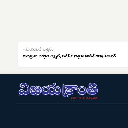
‹ మునుపటి వ్యాసం
మంత్రులు అడ్లూరి లక్ష్మణ్, వివేక్‌ సవాళ్లకు హరీశ్ రావు కౌంటర్