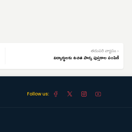
తదుపరి వ్యాసం ›
విద్యార్థులకు ఉచిత పాఠ్య పుస్తకాల పంపిణీ
Follow us: