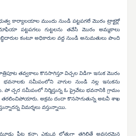
త్వ కార్యాలయాల ముందు నుండి పట్టపగలే మొరం ట్రాక్టర్లో
 మాఫియా పట్టపగలు గుట్టలను తవేసి మొరం అమ్మకాలు
ల లబ్ధిదారుల కంటూ అధికారుల వద్ద నుండి అనుమతులు పొంది
రిపూట తవ్వకాలు కొనసాగిస్తూ విచ్చల విడిగా ఇసుక మొరం
రైవేటు భవనాలకు సమీపంలోని వాగుల నుండి నల్ల ఇసుకను
ో చ్చర సమీపంలో నిర్మిస్తున్న ఓ ప్రైవేటు భవనానికి గ్రామం
ను తరలించిపోయారు. అక్రమ దందా కొనసాగుతున్న అటవీ శాఖ
న్నారన్న విమర్శలు వస్తున్నాయి.
ం మూడు ఫీట్ల కన్నా ఎక్కువ లోతుగా తగిలితే అవసరమైన