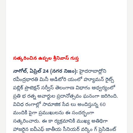
సత్కరించిన
ఉప్పల శ్రీనివాస్ గుప్త
నాగోల్, ఏప్రిల్ 24 (నగర నిజం):
హైదరాబాద్లోని
రవీంద్రభారతి మినీ ఆడిటోరి యంలో హ్యూమన్ రైట్స్
పబ్లిక్ ప్రొటెక్షన్ సర్వీస్ తెలంగాణ విభాగం ఆధ్వర్యంలో
ప్రతి భ రత్న అవార్డుల ప్రదానోత్సవం ఘనంగా జరిగింది.
వివిధ రంగాల్లో సామాజిక సేవ లు అందిస్తున్న 60
మందికి పైగా ప్రముఖులను ఈ సందర్భంగా
సత్కరించారు. ఈ కా ర్యక్రమానికి ముఖ్య అతిథిగా
హాజరైన ఐవీఎఫ్ జాతీయ సీనియర్ వర్కిం గ్ ప్రెసిడెంట్