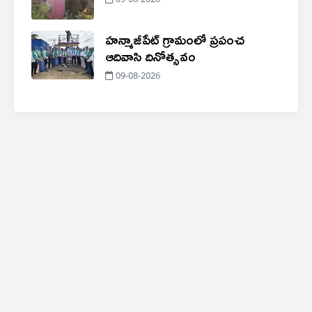
09-08-2026
హన్మాజీపేట్ గ్రామంలో ప్రపంచ
ఆదివాసి దినోత్సవం
09-08-2026