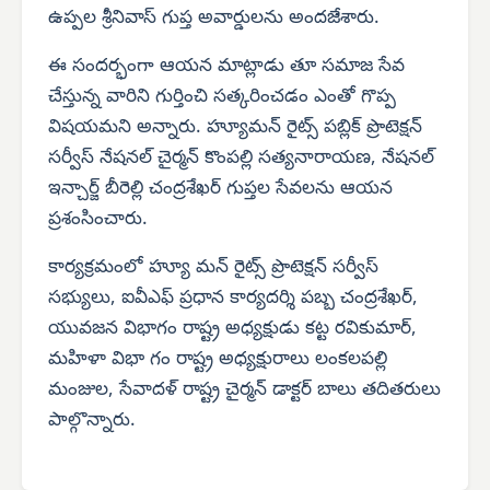
ఉప్పల శ్రీనివాస్ గుప్త అవార్డులను అందజేశారు.
ఈ సందర్భంగా ఆయన మాట్లాడు తూ సమాజ సేవ
చేస్తున్న వారిని గుర్తించి సత్కరించడం ఎంతో గొప్ప
విషయమని అన్నారు. హ్యూమన్ రైట్స్ పబ్లిక్ ప్రొటెక్షన్
సర్వీస్ నేషనల్ చైర్మన్ కొంపల్లి సత్యనారాయణ, నేషనల్
ఇన్చార్జ్ బీరెల్లి చంద్రశేఖర్ గుప్తల సేవలను ఆయన
ప్రశంసించారు.
కార్యక్రమంలో హ్యూ మన్ రైట్స్ ప్రొటెక్షన్ సర్వీస్
సభ్యులు, ఐవీఎఫ్ ప్రధాన కార్యదర్శి పబ్బ చంద్రశేఖర్,
యువజన విభాగం రాష్ట్ర అధ్యక్షుడు కట్ట రవికుమార్,
మహిళా విభా గం రాష్ట్ర అధ్యక్షురాలు లంకలపల్లి
మంజుల, సేవాదళ్ రాష్ట్ర చైర్మన్ డాక్టర్ బాలు తదితరులు
పాల్గొన్నారు.