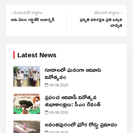
‹ మునుపటి వ్యాసం
తదుపరి వ్యాసం ›
ఆరు నెలల గర్భిణికి అబార్షన్
ప్రకృతి పరిరక్షణ ప్రతి ఒక్కరి
బాధ్యత
Latest News
గూడాలలో ఘనంగా ఆదివాసి
దినోత్సవం
09-08-2026
ప్రపంచ ఆదివాసీ దినోత్సవ
శుభాకాంక్షలు: సీఎం రేవంత్
09-08-2026
అనంతపురంలో ఘోర రోడ్డు ప్రమాదం