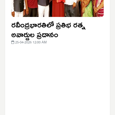
రవీంద్రభారతిలో ప్రతిభ రత్న
అవార్డుల ప్రదానం
25-04-2026 12:00 AM