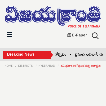
E-Paper
గూడాలలో ఘనంగా ఆదివాసి దినోత్సవం •
Breaking News
ప్రపంచ ఆదివాసీ దినోత్సవ
HOME
DISTRICTS
HYDERABAD
రవీంద్రభారతిలో ప్రతిభ రత్న అవార్డుల ప్ర