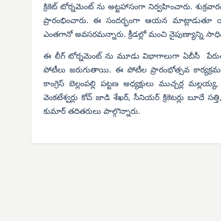
క్రికెట్ టోర్నమెంట్ ను అట్టహాసంగా నిర్వహించారు. శుక్రవా
ప్రారంభించారు. ఈ సందర్భంగా ఆయన మాట్లాడుతూ యువక
ఎంతగానో అవసరమన్నారు. క్రీడల్లో మంచి నైపుణ్యాన్ని సాధించి
ఈ లీగ్ టోర్నమెంట్ ను మూడు విభాగాలుగా ఏబీసీ పేరుతో
పోటీలు జరుగుతాయి. ఈ పోటీల ప్రారంభోత్సవ కార్యక్రమంలో క
కాంగ్రెస్ బెల్లంపల్లి పట్టణ అధ్యక్షులు ముచ్చర్ల మల్లయ
వెంకటేశ్వర్లు కోచ్ జాడి శేఖర్, సీనియర్ క్రికెటర్లు బూదే స
కుమార్ తదితరులు పాల్గొన్నారు.