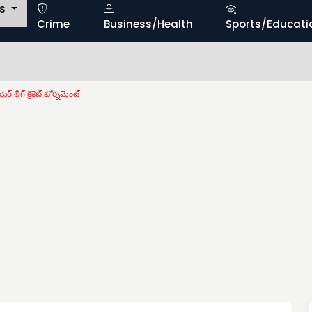
ts
Crime
Business/Health
Sports/Educati
ర్ లీగ్ క్రికెట్ టోర్నమెంట్