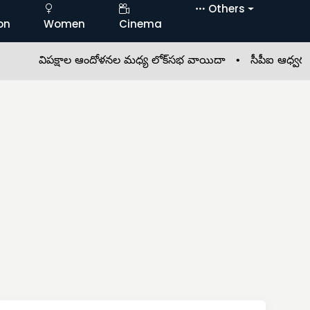
Others
on
Women
Cinema
విపక్షాల ఆందోళనల మధ్య లోక్‌సభ వాయిదా •
సీపీఐ ఆధ్వర్యంలో ప