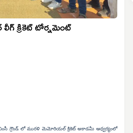
లీగ్ క్రికెట్ టోర్నమెంట్
 ఏఎంసీ గ్రౌండ్ లో మురళి మెమోరియల్ క్రికెట్ అకాడమీ ఆధ్వర్యంలో