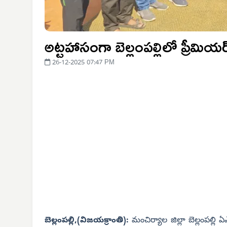
అట్టహాసంగా బెల్లంపల్లిలో ప్రీమియర్ 
26-12-2025 07:47 PM
బెల్లంపల్లి,(విజయక్రాంతి):
మంచిర్యాల జిల్లా బెల్లంపల్లి