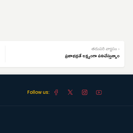
తదుపరి వ్యాసం ›
ప్రజాభద్రతే లక్ష్యంగా పనిచేస్తున్నాం
Follow us: