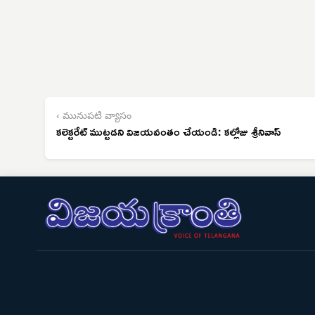
‹ మునుపటి వ్యాసం
కలెక్టరేట్ ముట్టడని విజయవంతం చేయండి: కల్లోజు శ్రీనివాస్