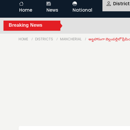
Distric
Home
News
National
Breaking News
HOME
DISTRICTS
MANCHERIAL
అట్టహాసంగా బెల్లంపల్లిలో ప్రీమియ