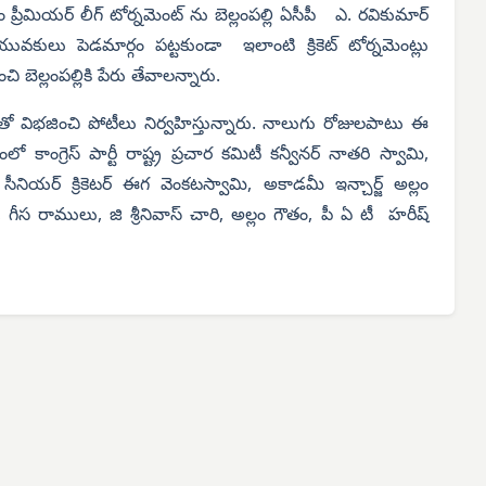
రం ప్రీమియర్ లీగ్ టోర్నమెంట్ ను బెల్లంపల్లి ఏసీపీ ఎ. రవికుమార్
ులు పెడమార్గం పట్టకుండా ఇలాంటి క్రికెట్ టోర్నమెంట్లు
 బెల్లంపల్లికి పేరు తేవాలన్నారు.
 విభజించి పోటీలు నిర్వహిస్తున్నారు. నాలుగు రోజులపాటు ఈ
ాంగ్రెస్ పార్టీ రాష్ట్ర ప్రచార కమిటీ కన్వీనర్ నాతరి స్వామి,
్య, సీనియర్ క్రికెటర్ ఈగ వెంకటస్వామి, అకాడమీ ఇన్చార్జ్ అల్లం
త్తి, గీస రాములు, జి శ్రీనివాస్ చారి, అల్లం గౌతం, పీ ఏ టీ హరీష్