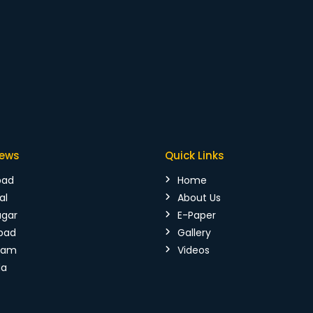
News
Quick Links
bad
Home
al
About Us
agar
E-Paper
bad
Gallery
mam
Videos
da