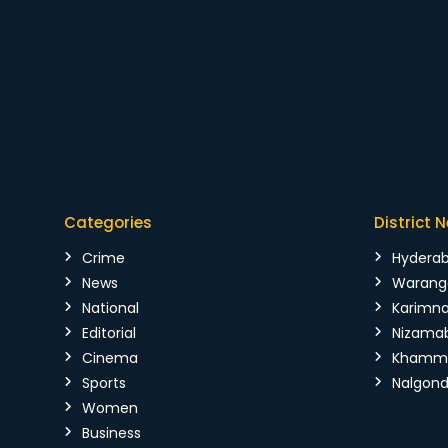
Categories
District 
Crime
Hydera
News
Warang
National
Karimn
Editorial
Nizama
Cinema
Kham
Sports
Nalgon
Women
Business