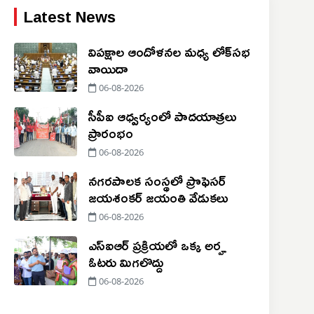
Latest News
విపక్షాల ఆందోళనల మధ్య లోక్‌సభ
వాయిదా
06-08-2026
సీపీఐ ఆధ్వర్యంలో పాదయాత్రలు
ప్రారంభం
06-08-2026
నగరపాలక సంస్థలో ప్రొఫెసర్
జయశంకర్ జయంతి వేడుకలు
06-08-2026
ఎస్‌ఐఆర్ ప్రక్రియలో ఒక్క అర్హ
ఓటరు మిగలొద్దు
06-08-2026