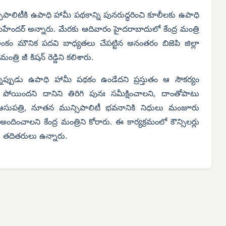
న్సిపాలిటీకి ఉపాధి హామీ పథకాన్ని పునరుద్ధరించి కూలీలకు ఉపాధి
మహేందర్ అన్నారు. మేరకు ఆదివారం హైదరాబాదులో కేంద్ర మంత్రి
. అంకం మౌనిక పదవి బాధ్యతలు చేపట్టిన అనంతరం బిజెపి జిల్లా
మంత్రి జీ కిషన్ రెడ్డిని కలిశారు.
ప్పుడు ఉపాధి హామీ పథకం ఉండేదని ప్రస్తుతం ఆ సౌకర్యం
పోయిందని దానిని తిరిగి పునః సమీక్షించాలని, దాంతోపాటు
లు ఆసుపత్రి, నూతన మున్సిపాలిటీ భవనానికి నిధులు మంజూరు
చాలని కేంద్ర మంత్రిని కోరారు. ఈ కార్యక్రమంలో కౌన్సిలర్లు
్, తదితరులు ఉన్నారు.