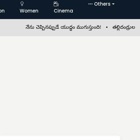
Others
on
Women
Cinema
నేను చెప్పినప్పుడే యుద్ధం ముగుస్తుంది! •
తల్లిదండ్రుల చెంతకు