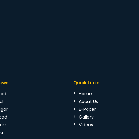
News
Quick Links
bad
Home
al
About Us
agar
E-Paper
bad
Gallery
mam
Videos
da