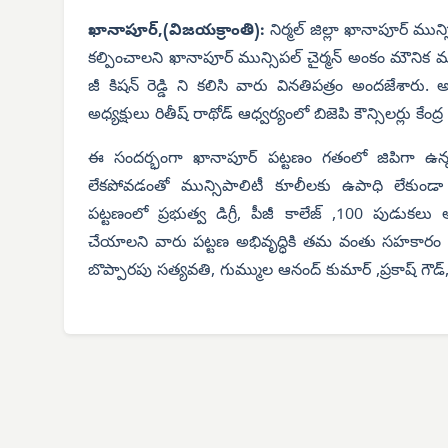
ఖానాపూర్,(విజయక్రాంతి):
నిర్మల్ జిల్లా ఖానాపూర్ ము
కల్పించాలని ఖానాపూర్ మున్సిపల్ చైర్మన్ అంకం మౌనిక 
జీ కిషన్ రెడ్డి ని కలిసి వారు వినతిపత్రం అందజేశారు
అధ్యక్షులు రితీష్ రాథోడ్ ఆధ్వర్యంలో బిజెపి కౌన్సిలర్లు కేంద్ర 
ఈ సందర్భంగా ఖానాపూర్ పట్టణం గతంలో జిపిగా ఉన్న
లేకపోవడంతో మున్సిపాలిటీ కూలీలకు ఉపాధి లేకుండా 
పట్టణంలో ప్రభుత్వ డిగ్రీ, పీజీ కాలేజ్ ,100 పుడుక
చేయాలని వారు పట్టణ అభివృద్ధికి తమ వంతు సహకారం అందిం
బొప్పారపు సత్యవతి, గుమ్ముల ఆనంద్ కుమార్ ,ప్రకాష్ గౌడ