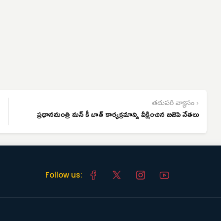
తదుపరి వ్యాసం ›
ప్రధానమంత్రి మన్ కీ బాత్ కార్యక్రమాన్ని వీక్షించిన బిజెపి నేతలు
Follow us: