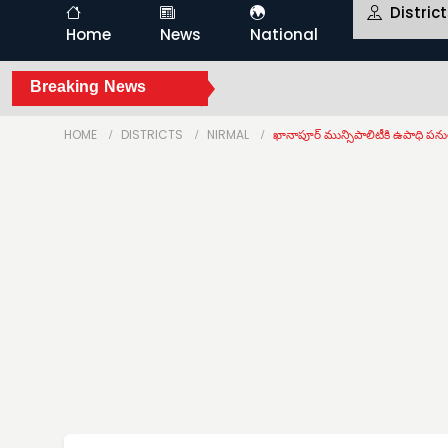
Distric
Home
News
National
Breaking News
HOME
DISTRICTS
NIRMAL
ఖానాపూర్ మున్సిపాలిటీకి ఉపాధి పను