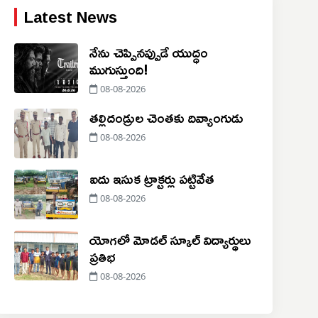
Latest News
నేను చెప్పినప్పుడే యుద్ధం
ముగుస్తుంది!
08-08-2026
తల్లిదండ్రుల చెంతకు దివ్యాంగుడు
08-08-2026
ఐదు ఇసుక ట్రాక్టర్లు పట్టివేత
08-08-2026
యోగలో మోడల్ స్కూల్ విద్యార్థులు
ప్రతిభ
08-08-2026