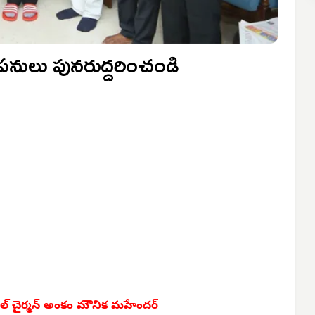
 పనులు పునరుద్ధరించండి
్సిపల్ చైర్మన్ అంకం మౌనిక మహేందర్