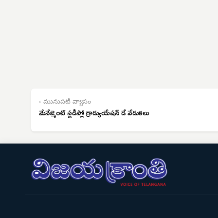
‹ మునుపటి వ్యాసం
మేనేజ్మెంట్ స్టడీస్లో గ్రాడ్యుయేషన్ డే వేడుకలు