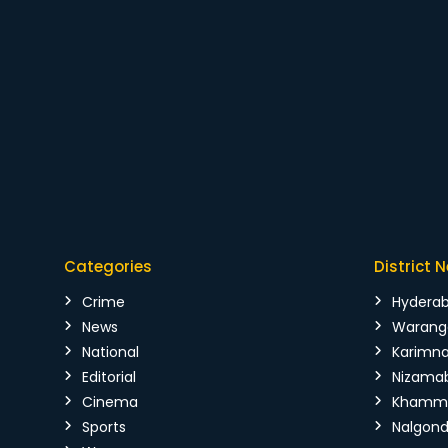
Categories
District 
Crime
Hydera
News
Warang
National
Karimn
Editorial
Nizama
Cinema
Kham
Sports
Nalgon