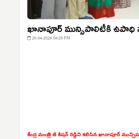
ఖానాపూర్ మున్సిపాలిటీకి ఉపాధి
26-04-2026 04:29 PM
కేంద్ర మంత్రి జీ కిషన్ రెడ్డిని కలిసిన ఖానాపూర్ మున