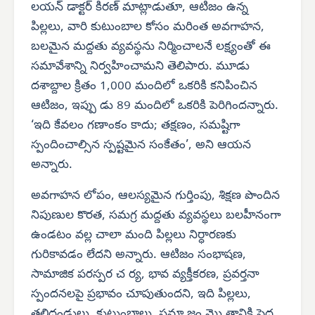
లయన్ డాక్టర్ కిరణ్ మాట్లాడుతూ, ఆటిజం ఉన్న
పిల్లలు, వారి కుటుంబాల కోసం మరింత అవగాహన,
బలమైన మద్దతు వ్యవస్థను నిర్మించాలనే లక్ష్యంతో ఈ
సమావేశాన్ని నిర్వహించామని తెలిపారు. మూడు
దశాబ్దాల క్రితం 1,000 మందిలో ఒకరికి కనిపించిన
ఆటిజం, ఇప్పు డు 89 మందిలో ఒకరికి పెరిగిందన్నారు.
‘ఇది కేవలం గణాంకం కాదు; తక్షణం, సమష్టిగా
స్పందించాల్సిన స్పష్టమైన సంకేతం’, అని ఆయన
అన్నారు.
అవగాహన లోపం, ఆలస్యమైన గుర్తింపు, శిక్షణ పొందిన
నిపుణుల కొరత, సమగ్ర మద్దతు వ్యవస్థలు బలహీనంగా
ఉండటం వల్ల చాలా మంది పిల్లలు నిర్ధారణకు
గురికావడం లేదని అన్నారు. ఆటిజం సంభాషణ,
సామాజిక పరస్పర చ ర్య, భావ వ్యక్తీకరణ, ప్రవర్తనా
స్పందనలపై ప్రభావం చూపుతుందని, ఇది పిల్లలు,
తల్లిదండ్రులు, కుటుంబాలు, సమా జం మొ త్తానికి పెద్ద