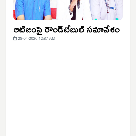
ఆటిజంపై రౌండ్‌టేబుల్ సమావేశం
28-04-2026 12:37 AM