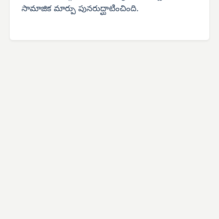
సామాజిక మార్పు పునరుద్ఘాటించింది.