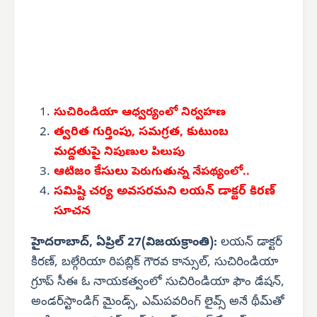
సుచిరిండియా
ఆధ్వర్యంలో నిర్వహణ
త్వరిత గుర్తింపు, సమగ్రత, కుటుంబ
మద్దతుపై
నిపుణుల పిలుపు
ఆటిజం కేసులు
పెరుగుతున్న నేపథ్యంలో..
సమిష్టి చర్య అవసరమని లయన్ డాక్టర్ కిరణ్
సూచన
హైదరాబాద్, ఏప్రిల్ 27(విజయక్రాంతి):
లయన్ డాక్టర్
కిరణ్, బల్గేరియా రిపబ్లిక్ గౌరవ కాన్సుల్, సుచిరిండియా
గ్రూప్ సీఈ ఓ నాయకత్వంలో సుచిరిండియా ఫౌం డేషన్,
అండర్‌స్టాండిగ్ మైండ్స్, ఎమ్‌పవరింగ్ లైవ్స్ అనే థీమ్‌తో