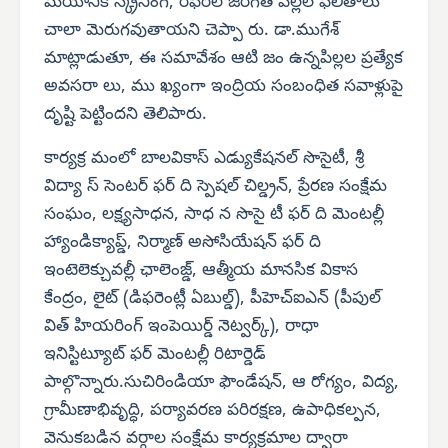
మయానికి స్క్రీనింగ్, రిఫెరల్ జరిగితే పిల్లల ఫలితాలు
చాలా మెరుగవుతాయని చెప్పా రు. డా.ముగేశ్
మాట్లాడుతూ, ఈ సమావేశం ఆటి జం ఉన్నపిల్లల ప్రత్యేక
అవసరా లు, ము ఖ్యంగా ఇంద్రియ సంబంధిత సవాళ్లుపై
దృష్టి పెట్టిందని తెలిపారు.
కార్యక్ర మంలో బాలవికాస్ ఎడ్యుకేషనల్ సొసైటీ, శ్రీ
విద్యా స్ సెంటర్ ఫర్ ది స్పెషల్ చిల్డ్రన్, ప్రేరణ సంక్షేమ
సంఘం, లక్ష్యసాధన, సాధ న సొసై టీ ఫర్ ది మెంటల్లీ
హ్యాండిక్యాప్డ్, నిర్మాణ్ అసోసియేషన్ ఫర్ ది
ఇంటెలెక్చువల్లీ ఛాలెంజ్డ్, ఆత్మీయ మానసిక వికాస
కేంద్రం, లైట్ (డిఫరెంట్లీ ఏబుల్డ్), పీహెచ్‌ఐఎన్ (పీపుల్
విత్ హియరింగ్ ఇంపెయిర్డ్ నెట్వర్క్), రాధా
ఇనిస్టిట్యూట్ ఫర్ మెంటల్లీ రిటార్డెడ్
పాల్గొన్నారు.సుచిరిండియా ఫౌండేషన్, ఆ రోగ్యం, విద్య,
గ్రామీణాభివృద్ధి, పర్యావరణ పరిరక్షణ, ఉపాధికల్పన,
వెనుకబడిన వర్గాల సంక్షేమ కార్యక్రమాల ద్వారా