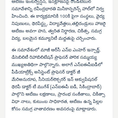
ఆటిజం ఇంటర్వెన్షన్, ఇన్‌క్లూజన్‌పై రౌండ్‌టేబుల్
సమావేశాన్ని రవీంద్రభారతి మినీకాన్ఫరెన్స్ హాల్‌లో నిర్వ
హించింది. ఈ కార్యక్రమానికి 100కి పైగా సంస్థలు, వైద్య
నిపుణులు, థెరపిస్ట్లు, విద్యావేత్తలు,తల్లిదండ్రులు హాజరై
ఆటిజం అవగా హన, త్వరిత నిర్ధారణ, చికిత్స, సమగ్ర
విద్య, బలమైన కమ్యూనిటీ మద్దతుపై చర్చించారు.
ఈ సమావేశంలో మాజీ ఆర్‌సీ ఎన్‌ఐ ఎంహెర్ ఇన్చార్జ్,
డిసెబిలిటీ రిహాబిలిటేషన్ ప్రొఫెసర్ పోరిక సమ్మయ్య
ముఖ్యఅతిథిగా పాల్గొన్నారు. అలాగే ఎన్‌ఐఈపీఐడీలో
పీడియాట్రిక్స్ అసిస్టెంట్ ప్రొఫెసర్ డాక్టర్ జీ
మేరిఅనురూప, సీనియర్‌లెక్చరర్ ఇన్ ఆక్వుపేషనల్
థెరపీ డాక్టర్ టీ ముగేశ్ (ఎన్‌ఐఈపీ ఐడీ, సికింద్రాబాద్)
పాల్గొని ఆటిజం లక్షణాలు, ప్రారంభ సంకేతాలు, చికిత్సా
విధా నాలు, కుటుంబ సాధికారత, ఆటిజం ఉన్న పిల్లల
కోసం సమగ్ర వాతావరణం అవసరంపై మాట్లాడారు.