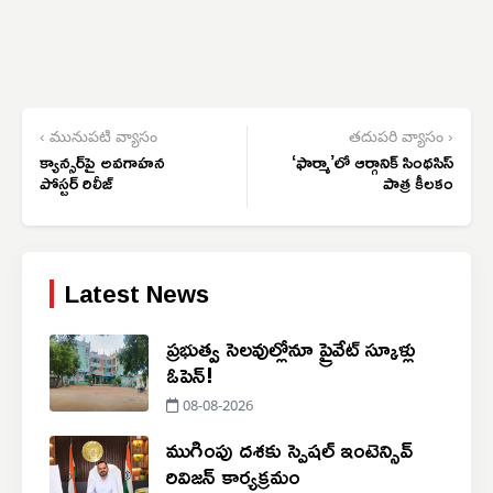
‹ మునుపటి వ్యాసం
తదుపరి వ్యాసం ›
క్యాన్సర్‌పై అవగాహన
‘ఫార్మా’లో ఆర్గానిక్ సింథసిస్
పోస్టర్ రిలీజ్
పాత్ర కీలకం
Latest News
ప్రభుత్వ సెలవుల్లోనూ ప్రైవేట్ స్కూళ్లు
ఓపెన్!
08-08-2026
ముగింపు దశకు స్పెషల్ ఇంటెన్సివ్
రివిజన్ కార్యక్రమం