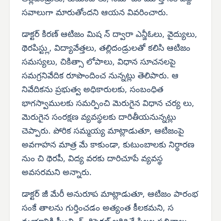
సవాలుగా మారుతోందని ఆయన వివరించారు.
డాక్టర్ కిరణ్ ఆటిజం మిష న్ ద్వారా ఎన్జీఓలు, వైద్యులు,
థెరపిస్ట్లు, విద్యావేత్తలు, తల్లిదండ్రులతో కలిసి ఆటిజం
సమస్యలు, చికిత్సా లోపాలు, విధాన సూచనలపై
సమగ్రనివేదిక రూపొందించ నున్నట్లు తెలిపారు. ఆ
నివేదికను ప్రభుత్వ అధికారులకు, సంబంధిత
భాగస్వాములకు సమర్పించి మెరుగైన విధాన చర్య లు,
మెరుగైన సంరక్షణ వ్యవస్థలకు దారితీయనున్నట్లు
చెప్పారు. పోరిక సమ్మయ్య మాట్లాడుతూ, ఆటిజంపై
అవగాహన మాత్ర మే కాకుండా, కుటుంబాలకు నిర్ధారణ
నుం చి థెరపీ, విద్య వరకు దారిచూపే వ్యవస్థ
అవసరమని అన్నారు.
డాక్టర్ జీ మేరీ అనురూప మాట్లాడుతూ, ఆటిజం పారంభ
సంకే తాలను గుర్తించడం అత్యంత కీలకమని, స