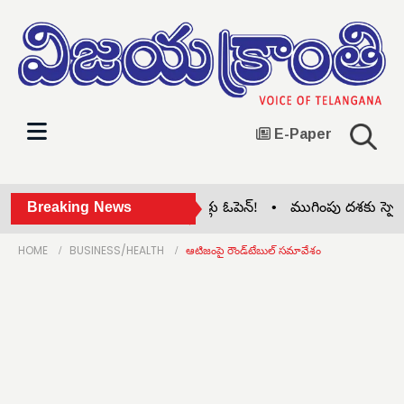
E-Paper
ుత్వ సెలవుల్లోనూ ప్రైవేట్ స్కూళ్లు ఓపెన్! •
Breaking News
ముగింపు దశకు స్పెషల్ ఇంటె
HOME
BUSINESS/HEALTH
ఆటిజంపై రౌండ్‌టేబుల్ సమావేశం