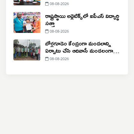
08-08-2026
రాష్ట్రస్థాయి అథ్లెటిక్స్‌లో ఐపీఎస్‌ విద్యార్థి
సత్తా
08-08-2026
బోర్లగూడెం కేంద్రంగా మండలాన్ని
ఏర్పాటు చేసి ఆదివాసీ మండలంగా
ప్రకటించాలి
08-08-2026