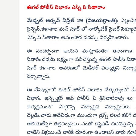
ఈగల్ పోలీస్ విభాగం ఎస్పీ పి సీతారాం
మేడ్చల్ అర్బన్ ఏప్రిల్ 29 (విజయక్రాంతి):
ఎల్లంప
సైన్సెస్,కళాశాల ఘన్ పూర్ లో నార్కోటిక్ సైబర్ సెక్య
ఎస్పి పి సీతారాం అవగాహన సదస్సు నిర్వహించారు.
ఈ సందర్భంగా ఆయన మాట్లాడుతూ తెలంగాణ రాష్ట్
నివారించడమే లక్ష్యంగా పనిచేస్తున్న ఈగల్ పోలీస్ విభా
పూర్ కళాశాల ఆవరణలో మెడికల్ విద్యార్థిని విద్యా
పేర్కొన్నారు.
ఈ నేపథ్యంలో ఈగల్ పోలీస్ విభాగం నేతృత్వంలో డిప
విభాగం ఇన్స్పెక్టర్ ఆఫ్ పోలీస్ పి శ్రీనివాసరావు ల
కార్యక్రమంలో పాల్గొన్న విద్యార్థిని విద్యార్థు
వెల్లడించారు.అదేవిధంగా ముందుగా డ్రగ్స్ వలన కలిగే
తెలియజేస్తూ తల్లిదండ్రులు ఎంతో కష్టపడి చదివిస్తున్న 
వాటిని విక్రయించే వారికి దూరంగా ఉండాలని వారు సూ