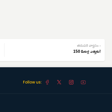
తదుపరి వ్యాసం ›
150 మీటర్ల ఎత్తుకు!
Follow us: