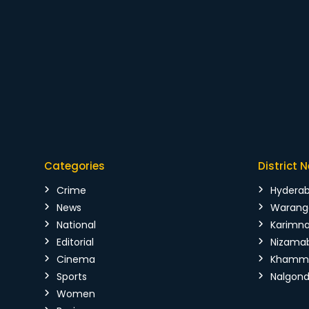
Categories
District 
Crime
Hydera
News
Warang
National
Karimn
Editorial
Nizama
Cinema
Kham
Sports
Nalgon
Women