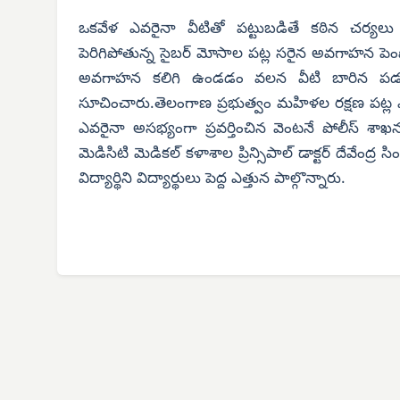
ఒకవేళ ఎవరైనా వీటితో పట్టుబడితే కఠిన చర్యలు 
పెరిగిపోతున్న సైబర్ మోసాల పట్ల సరైన అవగాహన పెంపొంద
అవగాహన కలిగి ఉండడం వలన వీటి బారిన పడకు
సూచించారు.తెలంగాణ ప్రభుత్వం మహిళల రక్షణ పట్ల ఎన
ఎవరైనా అసభ్యంగా ప్రవర్తించిన వెంటనే పోలీస్ శాఖను
మెడిసిటి మెడికల్ కళాశాల ప్రిన్సిపాల్ డాక్టర్ దేవేంద్ర 
విద్యార్థిని విద్యార్థులు పెద్ద ఎత్తున పాల్గొన్నారు.