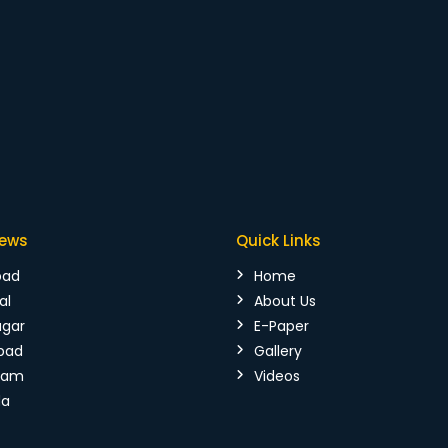
News
Quick Links
bad
Home
al
About Us
agar
E-Paper
bad
Gallery
mam
Videos
da