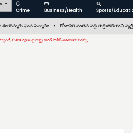
ts
Crime
Business/Health
Sports/Educati
్మకు ఘన సన్మానం •
గోదావరి వంతెన వద్ద గుర్తుతెలియని వ్యక్తి మృ
్ సెక్యూరిటీ, మహిళ రక్షణలపై రాష్ట్ర ఈగల్ పోలీస్ అవగాహన సదస్సు