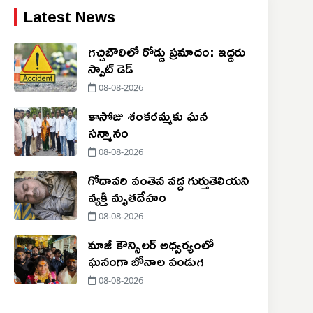
Latest News
గచ్చిబౌలిలో రోడ్డు ప్రమాదం: ఇద్దరు
స్పాట్ డెడ్
08-08-2026
కాసోజు శంకరమ్మకు ఘన
సన్మానం
08-08-2026
గోదావరి వంతెన వద్ద గుర్తుతెలియని
వ్యక్తి మృతదేహం
08-08-2026
మాజీ కౌన్సిలర్ అధ్వర్యంలో
ఘనంగా బోనాల పండుగ
08-08-2026