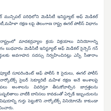
ేట్ మున్సిపల్ పరిధిలోని మెడిసిటీ ఇనిస్ట్యూట్ ఆఫ్ మెడికల్
ూరిటీ,మహిళా రక్షణ లపై తెలంగాణ రాష్ట్ర ఈగల్ పోలీస్ విభాగం
రంలో మాదకద్రవ్యాల క్రయ విక్రయాలు వినియోగాన్ని
గం బుధవారం మెడిసిటీ ఇనిస్ట్యూట్ ఆఫ్ మెడికల్ సైన్సెస్ గన్
ర్థులకు అవగాహన సదస్సు నిర్వహించినట్లు ఎస్పి సీతారాం
్యూటీ సూపరిండెంట్ ఆఫ్ పోలీస్ కె సైదులు, ఈగల్ పోలీస్
ు నార్కోటిక్స్ సైబర్ సెక్యూరిటీ మహిళ రక్షణ అనే అంశాలపై
లకు పలు అంశాలను వివరిస్తూ తీసుకోవాల్సిన జాగ్రత్తలను
 దుష్ఫలితాలు వాటికి బానిసలు కావడంతో ఏర్పడే ఇబ్బందులను
విషయాన్ని గుర్తు పెట్టుకొని నార్కోటిక్స్ వినియోగమే కాకుండా
చించారు.