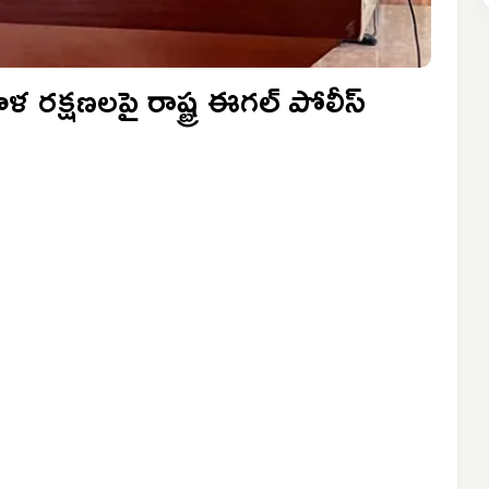
హిళ రక్షణలపై రాష్ట్ర ఈగల్ పోలీస్