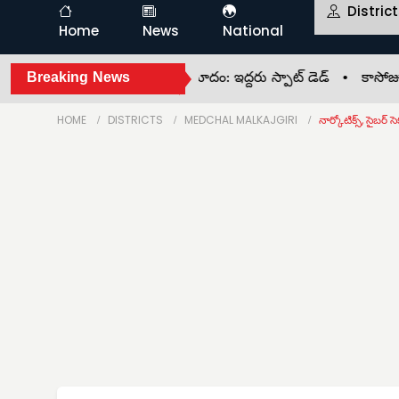
Distric
Home
News
National
గచ్చిబౌలిలో రోడ్డు ప్రమాదం: ఇద్దరు స్పాట్ డెడ్ •
Breaking News
కాసోజు శంకరమ
HOME
DISTRICTS
MEDCHAL MALKAJGIRI
నార్కోటిక్స్, సైబర