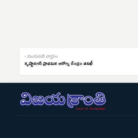
‹ మునుపటి వ్యాసం
కృష్ణానగర్ ప్రాథమిక ఆరోగ్య కేంద్రం తనిఖీ