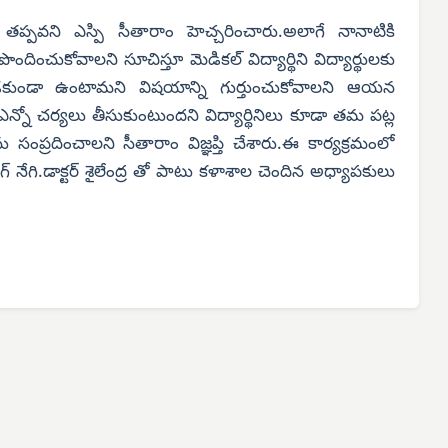
తప్పవని ఎస్పి సీతారాం హెచ్చరించారు.అలాగే నానాటికి
ించుకోవాలని సూచిస్తూ మెడికల్ విద్యార్థిని విద్యార్థులకు
ండా ఉంటామని విషయాన్ని గుర్తుంచుకోవాలని ఆయన
్నో చర్యలు తీసుకుంటుందని విద్యార్థినిలు కూడా తమ పట్ల
 సంప్రదించాలని సీతారాం విజ్ఞప్తి చేశారు.ఈ కార్యక్రమంలో
సింగ్ నేగి.డాక్టర్ శైలేంద్ర తో పాటు కళాశాల చెందిన అధ్యాపకులు