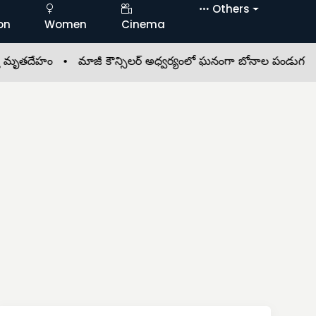
Others
on
Women
Cinema
తదేహం •
మాజీ కౌన్సిలర్ అధ్వర్యంలో ఘనంగా బోనాల పండుగ •
అమర్‌