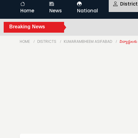
Distric
Home
News
National
Breaking News
HOME
DISTRICTS
KUMARAMBHEEM ASIFABAD
విద్యార్థుల