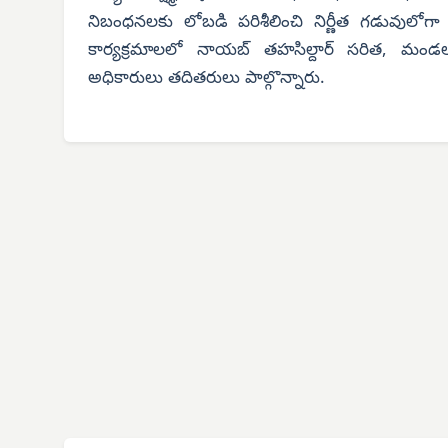
నిబంధనలకు లోబడి పరిశీలించి నిర్ణీత గడువులోగా
కార్యక్రమాలలో నాయబ్ తహసిల్దార్ సరిత, మండల 
అధికారులు తదితరులు పాల్గొన్నారు.