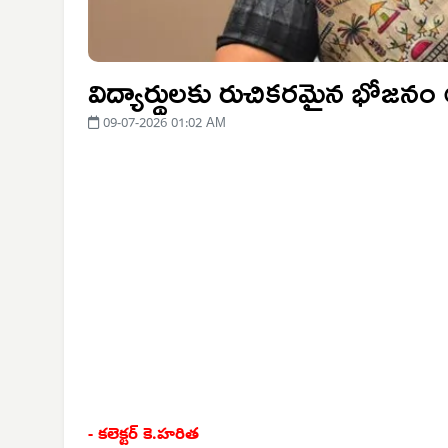
విద్యార్థులకు రుచికరమైన భోజనం
09-07-2026 01:02 AM
- కలెక్టర్ కె.హరిత