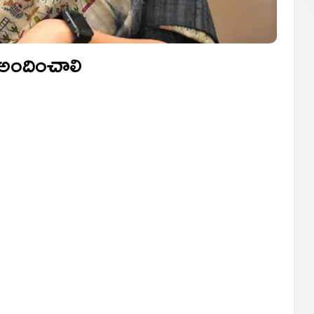
 అందించాలి