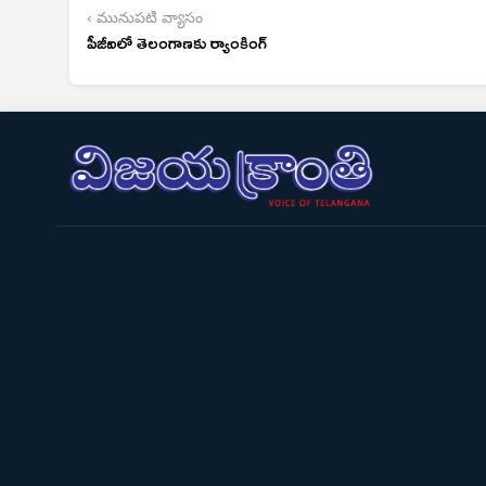
‹ మునుపటి వ్యాసం
పీజీఐలో తెలంగాణకు ర్యాంకింగ్