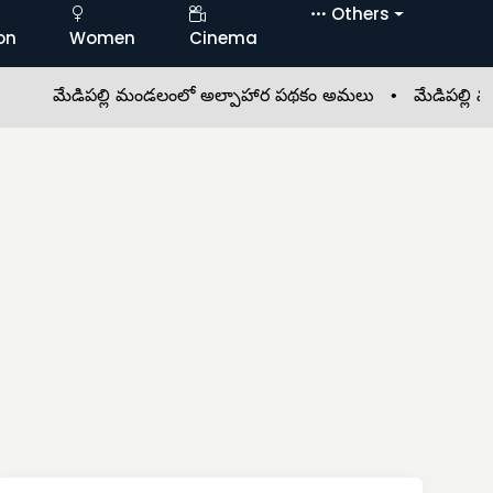
Others
on
Women
Cinema
మేడిపల్లి మండలంలో అల్పాహార పథకం అమలు •
మేడిపల్లి మండ