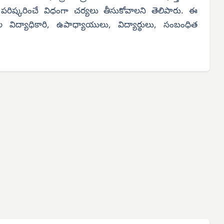
 పరిష్కరించే విధంగా చర్యలు తీసుకోవాలని తెలిపారు. ఈ
విద్యాధికారి, ఉపాధ్యాయులు, విద్యార్థులు, సంబంధిత