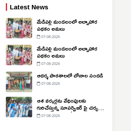
Latest News
మేడిపల్లి మండలంలో అల్పాహార
పథకం అమలు
07-08-2026
మేడిపల్లి మండలంలో అల్పాహార
పథకం అమలు
07-08-2026
ఆదర్శ పాఠశాలలో బోనాల సందడి
07-08-2026
ఆశ వర్కర్లను వేధింపులకు
గురిచేస్తున్న సూపర్వైజర్ పై చర్యలు
చేపట్టాలి!
07-08-2026