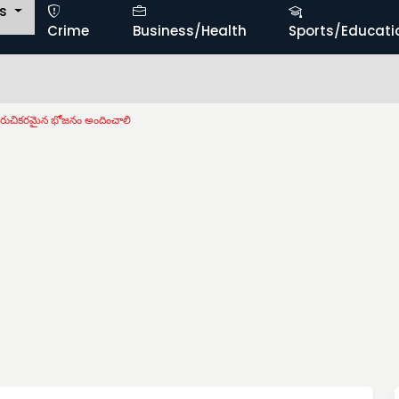
ts
Crime
Business/Health
Sports/Educati
కు రుచికరమైన భోజనం అందించాలి