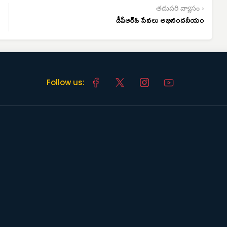
తదుపరి వ్యాసం ›
డీపీఆర్‌ఓ సేవలు అభినందనీయం
Follow us: