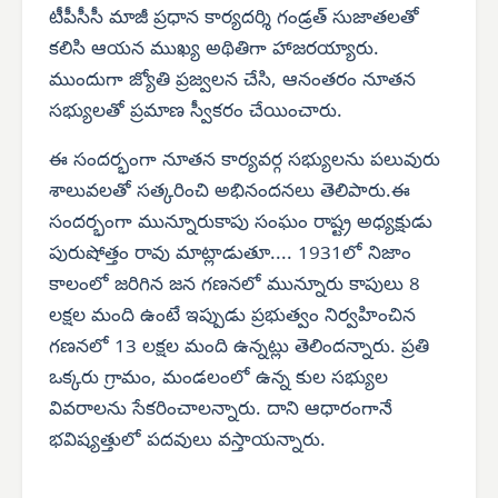
టీపీసీసీ మాజీ ప్రధాన కార్యదర్శి గండ్రత్ సుజాతలతో
కలిసి ఆయన ముఖ్య అథితిగా హాజరయ్యారు.
ముందుగా జ్యోతి ప్రజ్వలన చేసి, ఆనంతరం నూతన
సభ్యులతో ప్రమాణ స్వీకరం చేయించారు.
ఈ సందర్భంగా నూతన కార్యవర్గ సభ్యులను పలువురు
శాలువలతో సత్కరించి అభినందనలు తెలిపారు.ఈ
సందర్భంగా మున్నూరుకాపు సంఘం రాష్ట్ర అధ్యక్షుడు
పురుషోత్తం రావు మాట్లాడుతూ.... 1931లో నిజాం
కాలంలో జరిగిన జన గణనలో మున్నూరు కాపులు 8
లక్షల మంది ఉంటే ఇప్పుడు ప్రభుత్వం నిర్వహించిన
గణనలో 13 లక్షల మంది ఉన్నట్లు తెలిందన్నారు. ప్రతి
ఒక్కరు గ్రామం, మండలంలో ఉన్న కుల సభ్యుల
వివరాలను సేకరించాలన్నారు. దాని ఆధారంగానే
భవిష్యత్తులో పదవులు వస్తాయన్నారు.