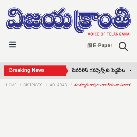
E-Paper
వాట్సాప్‌లో MeeSeva సేవలు.. పేపర్‌లెస్ గవర్నెన్స్‌కు పెద్దపీట •
Breaking News
ఆర్టీస
HOME
DISTRICTS
ADILABAD
మున్నూరు కాపులు రాజకీయంగా ఎదగాలి