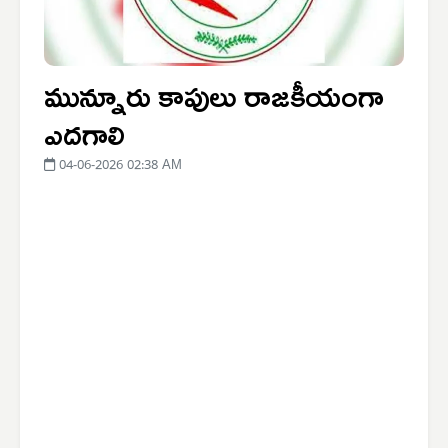
మున్నూరు కాపులు రాజకీయంగా
ఎదగాలి
04-06-2026 02:38 AM