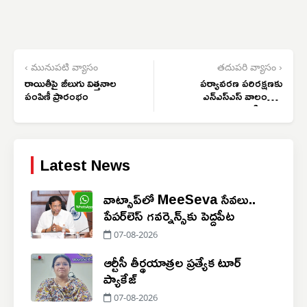
‹ మునుపటి వ్యాసం
తదుపరి వ్యాసం ›
రాయితీపై జీలుగు విత్తనాల
పర్యావరణ పరిరక్షణకు
పంపిణీ ప్రారంభం
ఎన్‌ఎస్‌ఎస్ వాలంటీర్లు
నడుం బిగించాలి
Latest News
వాట్సాప్‌లో MeeSeva సేవలు..
పేపర్‌లెస్ గవర్నెన్స్‌కు పెద్దపీట
07-08-2026
ఆర్టీసీ తీర్థయాత్రల ప్రత్యేక టూర్
ప్యాకేజ్
07-08-2026