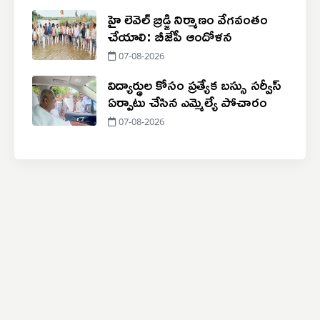
హై లెవెల్ బ్రిడ్జి నిర్మాణం వేగవంతం
చేయాలి: బీజేపీ ఆందోళన
07-08-2026
విద్యార్థుల కోసం ప్రత్యేక బస్సు సర్వీస్
ఏర్పాటు చేసిన ఎమ్మెల్యే పోచారం
07-08-2026