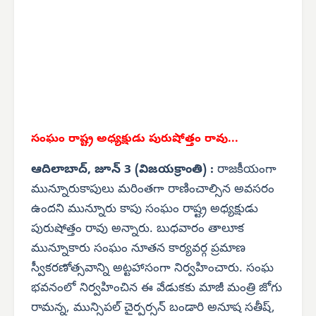
సంఘం రాష్ట్ర అధ్యక్షుడు పురుషోత్తం రావు...
ఆదిలాబాద్, జూన్ 3 (విజయక్రాంతి) :
రాజకీయంగా
మున్నూరుకాపులు మరింతగా రాణించాల్సిన అవసరం
ఉందని మున్నూరు కాపు సంఘం రాష్ట్ర అధ్యక్షుడు
పురుషోత్తం రావు అన్నారు. బుధవారం తాలూక
మున్నూకారు సంఘం నూతన కార్యవర్గ ప్రమాణ
స్వీకరణోత్సవాన్ని అట్టహాసంగా నిర్వహించారు. సంఘ
భవనంలో నిర్వహించిన ఈ వేడుకకు మాజీ మంత్రి జోగు
రామన్న, మున్సిపల్ చైర్పర్సన్ బండారి అనూష సతీష్,