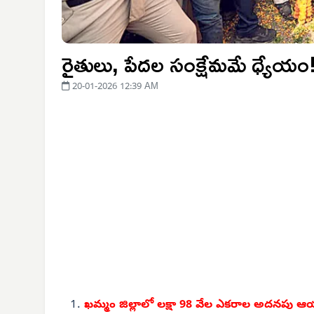
రైతులు, పేదల సంక్షేమమే ధ్యేయం
20-01-2026 12:39 AM
ఖమ్మం జిల్లాలో లక్షా 98 వేల ఎకరాల అదనపు ఆ