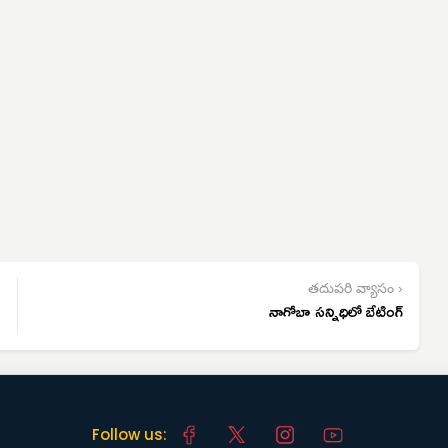
తదుపరి వ్యాసం ›
నాగోబా సన్నిధిలో బేటింగ్
Follow us: