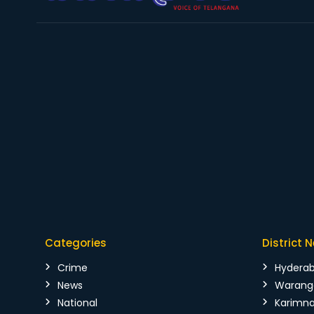
Categories
District 
Crime
Hydera
News
Warang
National
Karimn