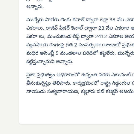
అన్నారు.
మున్నేరు పాలేరు లింకు కెనాల్ ద్వారా లక్షా 38 వేల ఎక
ఎకరాలు, రాజీవ్ ఫీడర్ కెనాల్ ద్వారా 23 వేల ఎకరాల 
ఎకరా లు, మంచుకొండ లిఫ్ట్ ద్వారా 2412 ఎకరాల ఆయకట
వ్యవసాయ రంగంపై గత 2 సంవత్సరాల కాలంలో ప్రభుత్వం 
మధిర అసెంబ్లీ 5 మండలాల పరిధిలో కట్టలేరు, మున్నే
కట్టిస్తున్నామని అన్నారు.
ప్రజా ప్రభుత్వం అధికారంలో ఉన్నంత వరకు ఎటువంటి ర
తీసుకున్నట్లు తెలిపారు. కార్యక్రమంలో రాష్ట్ర గిడ్డంగుల 
నాయుడు సత్యనారాయణ, కల్లూరు సబ్ కలెక్టర్ అజయ్ య