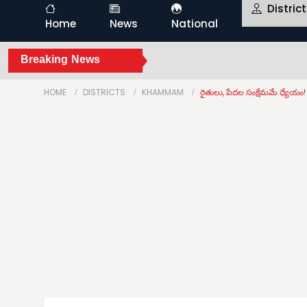
Distric
Home
News
National
Breaking News
HOME
DISTRICTS
KHAMMAM
రైతులు, పేదల సంక్షేమమే ధ్యేయం!