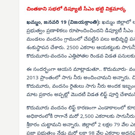
చింతకాని సభలో డిప్యూటీ సీఎం భట్టి విక్రమార్క
ఖమ్మం, జనవరి 19 (విజయక్రాంతి):
ఖమ్మం జిల్లాలో
ప్రభుత్వం ప్రణాళికలు రూపొందించిందని డిప్యూటీ సీఎం 
మండలం వందనం గ్రామంలో చేపట్టిన పలు అభివృద్ధి పనులకు 
శంకుస్థాపన చేశారు. 2500 ఎకరాల ఆయకట్టుకు సాగునీర
కొదుమూరు-వందనం ఎత్తిపోతల రెండవ విడత పనులకు, రో
ఈ సందర్భంగా ఆయన మాట్లాడుతూ.. కొదుమూరు- వంద న
2013 ప్రాంతంలో సాగు నీరు అందించామని అన్నారు. చిం
కొదుమూరు, వందనం రైతులు సాగు నీరు అందక ఇబ్బందుల
మాట ప్రకారం అప్పట్లో మొదటి విడత లిఫ్ట్ పూర్తి చేశామ
కొదుమూరు వందనం లిఫ్ట్ కారణంగా ఎండాకాలంలో కూడా
అధికారంలోకి రాగానే మరో 2,500 ఎకరాలకు సాగునీరు 
శ్రీకారం చుట్టామని అన్నారు. జిల్లాలో 2 లక్షల 79 వే
ప్రజా ప్రభుత్వం నేడు మరో లక్షా 98 వేల ఎకరాల అద