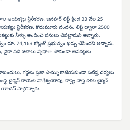
రాల ఆయకట్టు స్థిరీకరణ, జవహర్ లిఫ్ట్ క్రింద 33 వేల 25
ఆయకట్టు స్థిరీకరణ, కొదుమూరు వందనం లిఫ్ట్ ద్వారా 2500
్టుకు నీళ్ళు అందించే పనులు చేపట్టామని అన్నారు.
రూ. 74,163 కోట్లతో ప్రభుత్వం ఖర్చు చేసిందని అన్నారు.
రు, వైరా నది జలాలు వృథాగా పోకుండా ఆనకట్టలు
ాబందులు, గద్దలు ప్రజా సొమ్ము కాజేయకుండా పటిష్ట చర్యలు
సంస్థ చైర్మన్ రాయల నాగేశ్వరరావు, రాష్ట్ర హస్త కళల చైర్మన్
ాదవ్ పాల్గొన్నారు.