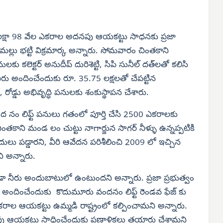
 లక్షా 98 వేల ఎకరాల అదనపు ఆయకట్టు సాధనకు ప్రజా
మల్లు భట్టి విక్రమార్క అన్నారు. సోమవారం చింతకాని
కలెక్టర్ అనుదీప్ దురిశెట్టి, సిపి సునీల్ దత్‌లతో కలిసి
ు అందించేందుకు రూ. 35.75 లక్షలతో చేపట్టిన
డ్డు అభివృద్ధి పనులకు శంకుస్థాపన చేశారు.
ం లిఫ్ట్ పనులు గతంలో పూర్తి చేసి 2500 ఎకరాలకు
తకాని మండ లం చుట్టు నాగార్జున సాగర్ నీళ్ళు ఉన్నప్పటికి
ు పడ్డారని, వీరి ఆవేదన పరిశీలించి 2009 లో ఇచ్చిన
ని అన్నారు.
 నీరు అందుబాటులో ఉంటుందని అన్నారు. ప్రజా ప్రభుత్వం
అందించేందుకు కొదుమూరు వందనం లిఫ్ట్ రెండవ ఫేజ్ కు
ల ఎకరాల ఆయకట్టు ఉమ్మడి రాష్ట్రంలో కల్పించామని అన్నారు.
నపు ఆయకట్టు సాధించేందుకు ప్రణాళికలు తయారు చేశామని