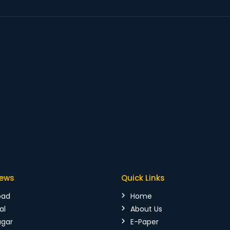
News
Quick Links
bad
Home
al
About Us
agar
E-Paper