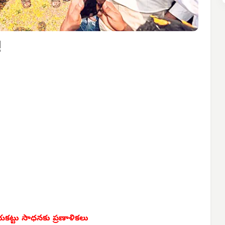
!
యకట్టు సాధనకు ప్రణాళికలు