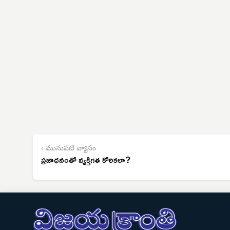
‹ మునుపటి వ్యాసం
ప్రజాధనంతో వ్యక్తిగత కోరికలా?