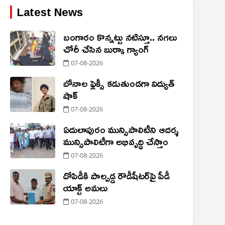
Latest News
బంగారం కొన్నట్టు నటిస్తూ.. నగలు
చోరీ చేసిన బుర్కా గ్యాంగ్
07-08-2026
బోనాల ఫ్లెక్సీ కడుతుండగా విద్యుత్
షాక్
07-08-2026
ఏదులాపురం మున్సిపాలిటీని ఆదర్శ
మున్సిపాలిటీగా అభివృద్ధి చేస్తాం
07-08-2026
దోపిడీకి పాల్పడ్డ రౌడీషీటర్‌పై పీడీ
యాక్ట్ అమలు
07-08-2026