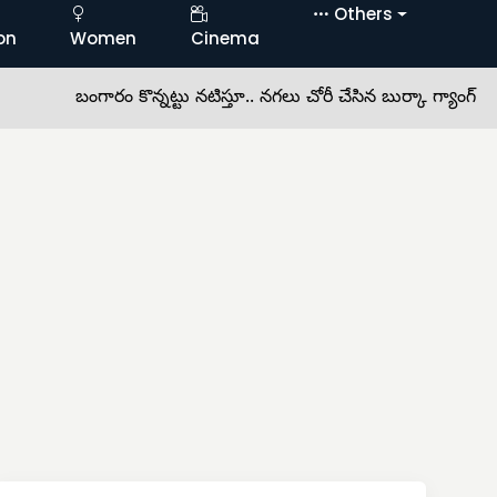
Others
on
Women
Cinema
బంగారం కొన్నట్టు నటిస్తూ.. నగలు చోరీ చేసిన బుర్కా గ్యాంగ్ •
బోనాల 