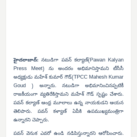
Pawan Kalyan
హైదరాబాద్:
నటుడిగా పవన్ కల్యాణ్(
Press Meet
) ను అందరం అభిమానిస్తామని టీసీసీ
TPCC Mahesh Kumar
అధ్యక్షుడు మహేశ్ కుమార్ గౌడ్(
Goud
) అన్నారు. నటుడిగా అభిమానించినప్పటికీ
రాజకీయంగా వ్యతిరేకిస్తామని మహేశ్ గౌడ్ స్పష్టం చేశారు.
పవన్ కల్యాణ్ ఆంధ్ర మూలాలు ఉన్న నాయకుడని ఆయన
తెలిపారు. పవన్ కళ్యాణ్ ఏపీకి ఉపముఖ్యమంత్రిగా
ఉన్నారని చెప్పారు.
పవన్ వెనుక ఎవరో ఉండి నడిపిస్తున్నారని ఆరోపించారు.