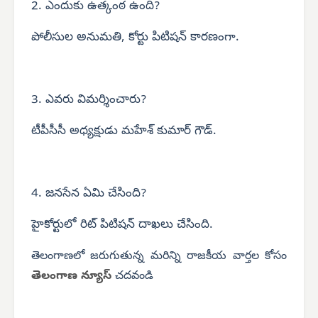
2. ఎందుకు ఉత్కంఠ ఉంది?
పోలీసుల అనుమతి, కోర్టు పిటిషన్ కారణంగా.
3. ఎవరు విమర్శించారు?
టీపీసీసీ అధ్యక్షుడు మహేశ్ కుమార్ గౌడ్.
4. జనసేన ఏమి చేసింది?
హైకోర్టులో రిట్ పిటిషన్ దాఖలు చేసింది.
తెలంగాణలో జరుగుతున్న మరిన్ని రాజకీయ వార్తల కోసం
తెలంగాణ న్యూస్
చదవండి