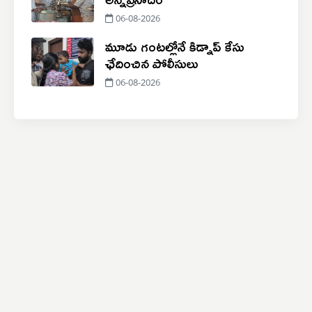
06-08-2026
మూడు గంటల్లోనే కిడ్నాప్ కేసు
ఛేదించిన పోలీసులు
06-08-2026