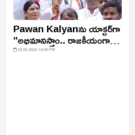
Pawan Kalyanను యాక్టర్‌గా
"అభిమానిస్తాం.. రాజకీయంగా
వ్యతిరేకిస్తాం''
02-06-2026 12:49 PM