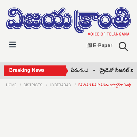
E-Paper
ిల కృష్ణానది వద్ద తాగుబోతుల వీరంగం..! •
Breaking News
డ్రైడేతో సీజనల్ వ్యాధ
HOME
DISTRICTS
HYDERABAD
PAWAN KALYANను యాక్టర్‌గా "అభిమానిస్త