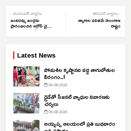
‹ మునుపటి వ్యాసం
తదుపరి వ్యాసం ›
ఇందిరమ్మ ఇండ్లను
త్యాగాల ఫలితమే తెలంగాణ
ప్రారంభించిన ఆగ్రోస్ చైర్మన్
రాష్ట్రం
కాసుల బాలరాజ్
Latest News
సోమశిల కృష్ణానది వద్ద తాగుబోతుల
వీరంగం..!
06-08-2026
డ్రైడేతో సీజనల్ వ్యాధుల నివారణకు
చర్యలు
06-08-2026
అయ్యప్ప ఆలయంలో ప్రతి బుధవారం
అన్నప్రసాదం