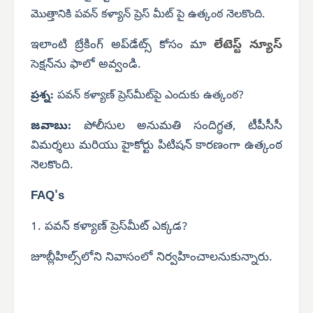
మొత్తానికి పవన్ కళ్యాన్ ప్రెస్ మీట్ పై ఉత్కంఠ నెలకొంది.
ఇలాంటి బ్రేకింగ్ అప్‌డేట్స్ కోసం మా
లేటెస్ట్ న్యూస్
సెక్షన్‌ను ఫాలో అవ్వండి.
ప్రశ్న:
పవన్ కళ్యాణ్ ప్రెస్‌మీట్‌పై ఎందుకు ఉత్కంఠ?
జవాబు:
పోలీసుల అనుమతి సందిగ్ధత, టీపీసీసీ
విమర్శలు మరియు హైకోర్టు పిటిషన్ కారణంగా ఉత్కంఠ
నెలకొంది.
FAQ's
1. పవన్ కళ్యాణ్ ప్రెస్‌మీట్ ఎక్కడ?
జూబ్లీహిల్స్‌లోని నివాసంలో నిర్వహించాలనుకున్నారు.