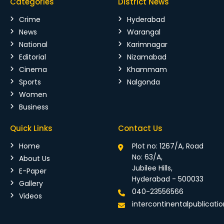
Categories
District News
Crime
Hyderabad
News
Warangal
National
Karimnagar
Editorial
Nizamabad
Cinema
Khammam
Sports
Nalgonda
Women
Business
Quick Links
Contact Us
Home
Plot no: 1267/A, Road
No: 63/A,
About Us
Jubilee Hills,
E-Paper
Hyderabad - 500033
Gallery
040-23556566
Videos
intercontinentalpublicat