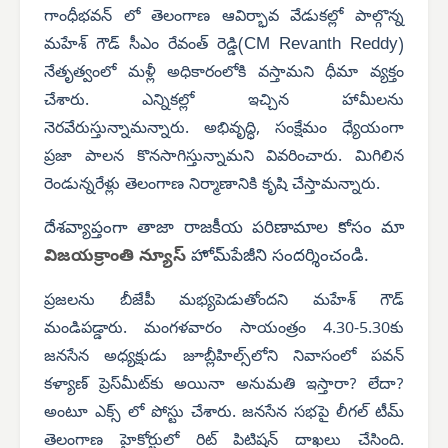
గాంధీభవన్ లో తెలంగాణ ఆవిర్భావ వేడుకల్లో పాల్గొన్న
CM Revanth Reddy
మహేశ్ గౌడ్ సీఎం రేవంత్ రెడ్డి(
)
నేతృత్వంలో మళ్లీ అధికారంలోకి వస్తామని ధీమా వ్యక్తం
చేశారు. ఎన్నికల్లో ఇచ్చిన హామీలను
నెరవేరుస్తున్నామన్నారు. అభివృద్ధి, సంక్షేమం ధ్యేయంగా
ప్రజా పాలన కొనసాగిస్తున్నామని వివరించారు. మిగిలిన
రెండున్నరేళ్లు తెలంగాణ నిర్మాణానికి కృషి చేస్తామన్నారు.
దేశవ్యాప్తంగా తాజా రాజకీయ పరిణామాల కోసం మా
విజయక్రాంతి న్యూస్
హోమ్‌పేజీని సందర్శించండి.
ప్రజలను బీజేపీ మభ్యపెడుతోందని మహేశ్ గౌడ్
మండిపడ్డారు.
మంగళవారం సాయంత్రం 4.30-5.30కు
జనసేన అధ్యక్షుడు
జూబ్లీహిల్స్‌లోని నివాసంలో
పవన్
కళ్యాణ్ ప్రెస్‌మీట్‌కు అయినా అనుమతి ఇస్తారా? లేదా?
అంటూ ఎక్స్ లో పోస్టు చేశారు. జనసేన సభపై లీగల్ టీమ్
తెలంగాణ హైకోర్టులో రిట్ పిటిషన్ దాఖలు చేసింది.