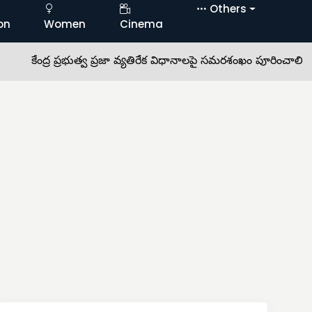
Others
on
Women
Cinema
ంద్ర ప్రభుత్వ ప్రజా వ్యతిరేక విధానాలపై సమరశంఖం పూరించాలి •
ఘనంగ