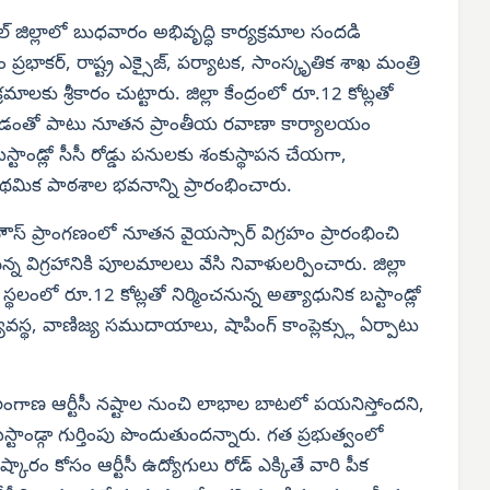
ల్ జిల్లాలో బుధవారం అభివృద్ధి కార్యక్రమాల సందడి
ం ప్రభాకర్, రాష్ట్ర ఎక్సైజ్, పర్యాటక, సాంస్కృతిక శాఖ మంత్రి
్రమాలకు శ్రీకారం చుట్టారు. జిల్లా కేంద్రంలో రూ.12 కోట్లతో
న చేయడంతో పాటు నూతన ప్రాంతీయ రవాణా కార్యాలయం
బస్టాండ్లో సీసీ రోడ్డు పనులకు శంకుస్థాపన చేయగా,
ప్రాథమిక పాఠశాల భవనాన్ని ప్రారంభించారు.
హౌస్ ప్రాంగణంలో నూతన వైయస్సార్ విగ్రహం ప్రారంభించి
న విగ్రహానికి పూలమాలలు వేసి నివాళులర్పించారు. జిల్లా
్థలంలో రూ.12 కోట్లతో నిర్మించనున్న అత్యాధునిక బస్టాండ్లో
స్థ, వాణిజ్య సముదాయాలు, షాపింగ్ కాంప్లెక్స్లు ఏర్పాటు
లంగాణ ఆర్టీసీ నష్టాల నుంచి లాభాల బాటలో పయనిస్తోందని,
స్టాండ్గా గుర్తింపు పొందుతుందన్నారు. గత ప్రభుత్వంలో
 కోసం ఆర్టీసీ ఉద్యోగులు రోడ్ ఎక్కితే వారి పీక