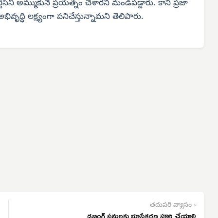
్టీసీని అమ్ముకునే ప్రయత్నం చేశారని మండిపడ్డారు. కానీ ప్రజా
భివృద్ధి లక్ష్యంగా పనిచేస్తున్నామని తెలిపారు.
తదుపరి వ్యాసం ›
డబ్లింగ్ పనులకు భూసేకరణ పూర్తి చేయాలి