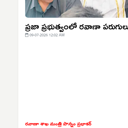
ప్రజా ప్రభుత్వంలో రవాణా పరుగుల
09-07-2026 12:02 AM
రవాణా శాఖ మంత్రి పొన్నం ప్రభాకర్