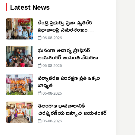
Latest News
కేంద్ర ప్రభుత్వ ప్రజా వ్యతిరేక
విధానాలపై సమరశంఖం
పూరించాలి
06-08-2026
ఘనంగా ఆచార్య ప్రొఫెసర్
జయశంకర్ జయంతి వేడుకలు
06-08-2026
పర్యావరణ పరిరక్షణ ప్రతి ఒక్కరి
బాధ్యత
06-08-2026
తెలంగాణ భావజాలానికి
చిరస్మరణీయ దిక్సూచి జయశంకర్
06-08-2026