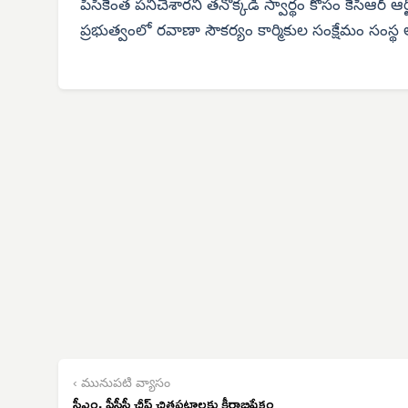
పిసికెంత పనిచేశారని తనొక్కడి స్వార్థం కోసం కేసీఆర్ ఆర
ప్రభుత్వంలో రవాణా సౌకర్యం కార్మికుల సంక్షేమం సంస్థ అ
‹ మునుపటి వ్యాసం
సీఎం, పీసీసీ చీఫ్ చిత్రపటాలకు క్షీరాభిషేకం