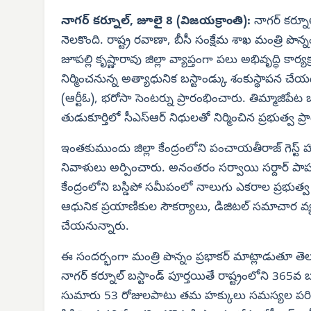
నాగర్ కర్నూల్, జూలై 8 (విజయక్రాంతి):
నాగర్ కర్నూ
నెలకొంది. రాష్ట్ర రవాణా, బీసీ సంక్షేమ శాఖ మంత్రి పొన్న
జూపల్లి కృష్ణారావు జిల్లా వ్యాప్తంగా పలు అభివృద్ధి కార్యక
నిర్మించనున్న అత్యాధునిక బస్టాండ్కు శంకుస్థాప
(ఆర్టీఓ), భరోసా సెంటర్ను ప్రారంభించారు. తిమ్మాజిపేట 
తుడుకూర్తిలో సీఎస్‌ఆర్ నిధులతో నిర్మించిన ప్రభుత్వ 
ఇంతకుముందు జిల్లా కేంద్రంలోని పంచాయతీరాజ్ గెస్ట్ 
నివాళులు అర్పించారు. అనంతరం సర్వాయి సర్దార్ పాపన్
కేంద్రంలోని బస్డిపో సమీపంలో నాలుగు ఎకరాల ప్రభుత్వ స
ఆధునిక ప్రయాణికుల సౌకర్యాలు, డిజిటల్ సమాచార వ్యవ
చేయనున్నారు.
ఈ సందర్భంగా మంత్రి పొన్నం ప్రభాకర్ మాట్లాడుతూ తె
నాగర్ కర్నూల్ బస్టాండ్ పూర్తయితే రాష్ట్రంలోని 365వ బ
సుమారు 53 రోజులపాటు తమ హక్కులు సమస్యల పరిష్కారం