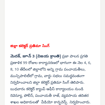
జిల్లా కలెక్టర్ ప్రతిమా సింగ్
మెదక్, జూన్ 3 (విజయ క్రాంతి)
ప్రజా పాలన ప్రగతి
ప్రణాళిక 99 రోజుల కార్యాచరణలో భాగంగా ఈ నెల 4, 6,
8, 10 తేదీలలో జిల్లాలోని అన్ని గ్రామ పంచాయతీలు,
మున్సిపాలిటీలో గ్రామ, వార్డు సభలు సమర్ధవంతంగా
నిర్వహించాలని జిల్లా కలెక్టర్ ప్రతిమా సింగ్ తెలిపారు.
బుధవారం కలెక్టర్ క్యాంప్ ఆఫీస్ కార్యాలయం నుండి
రెవెన్యూ, పోలీస్, పంచాయతీ రాజ్, వ్యవసాయ తదితర
శాఖల అధికారులతో వీడియో కాన్ఫరెన్స్ నిర్వహించారు.