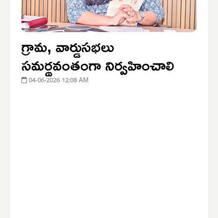
గ్రామ, వార్డుసభలు
సమర్థవంతంగా నిర్వహించాలి
04-06-2026 12:08 AM