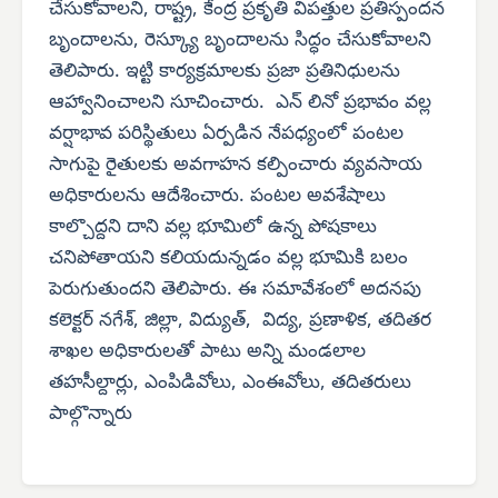
చేసుకోవాలని, రాష్ట్ర, కేంద్ర ప్రకృతి విపత్తుల ప్రతిస్పందన
బృందాలను, రెస్క్యూ బృందాలను సిద్ధం చేసుకోవాలని
తెలిపారు. ఇట్టి కార్యక్రమాలకు ప్రజా ప్రతినిధులను
ఆహ్వానించాలని సూచించారు. ఎన్ లినో ప్రభావం వల్ల
వర్షాభావ పరిస్థితులు ఏర్పడిన నేపధ్యంలో పంటల
సాగుపై రైతులకు అవగాహన కల్పించారు వ్యవసాయ
అధికారులను ఆదేశించారు. పంటల అవశేషాలు
కాల్చొద్దని దాని వల్ల భూమిలో ఉన్న పోషకాలు
చనిపోతాయని కలియదున్నడం వల్ల భూమికి బలం
పెరుగుతుందని తెలిపారు. ఈ సమావేశంలో అదనపు
కలెక్టర్ నగేశ్, జిల్లా, విద్యుత్, విద్య, ప్రణాళిక, తదితర
శాఖల అధికారులతో పాటు అన్ని మండలాల
తహసీల్దార్లు, ఎంపిడివోలు, ఎంఈవోలు, తదితరులు
పాల్గొన్నారు