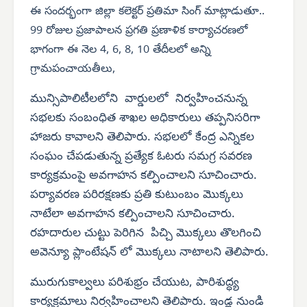
ఈ సందర్భంగా జిల్లా కలెక్టర్ ప్రతిమా సింగ్ మాట్లాడుతూ..
99 రోజుల ప్రజాపాలన ప్రగతి ప్రణాళిక కార్యాచరణలో
భాగంగా ఈ నెల 4, 6, 8, 10 తేదీలలో అన్ని
గ్రామపంచాయతీలు,
మున్సిపాలిటీలలోని వార్డులలో నిర్వహించనున్న
సభలకు సంబంధిత శాఖల అధికారులు తప్పనిసరిగా
హాజరు కావాలని తెలిపారు. సభలలో కేంద్ర ఎన్నికల
సంఘం చేపడుతున్న ప్రత్యేక ఓటరు సమగ్ర సవరణ
కార్యక్రమంపై అవగాహన కల్పించాలని సూచించారు.
పర్యావరణ పరిరక్షణకు ప్రతి కుటుంబం మొక్కలు
నాటేలా అవగాహన కల్పించాలని సూచించారు.
రహదారుల చుట్టు పెరిగిన పిచ్చి మొక్కలు తొలగించి
అవెన్యూ ప్లాంటేషన్ లో మొక్కలు నాటాలని తెలిపారు.
మురుగుకాల్వలు పరిశుభ్రం చేయుట, పారిశుద్ధ్య
కార్యక్రమాలు నిర్వహించాలని తెలిపారు. ఇండ్ల నుండి