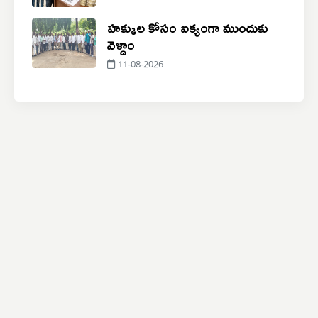
హక్కుల కోసం ఐక్యంగా ముందుకు
వెళ్దాం
11-08-2026