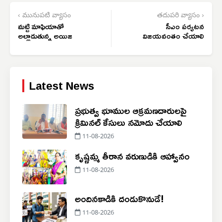
‹ మునుపటి వ్యాసం
తదుపరి వ్యాసం ›
మట్టి మాఫియాతో
సీఎం పర్యటన
అల్లాడుతున్న అయిజ
విజయవంతం చేయాలి
Latest News
ప్రభుత్వ భూముల ఆక్రమణదారులపై
క్రిమినల్ కేసులు నమోదు చేయాలి
11-08-2026
కృష్ణమ్మ తీరాన వరుణుడికి ఆహ్వానం
11-08-2026
అందినకాడికి దండుకొనుడే!
11-08-2026