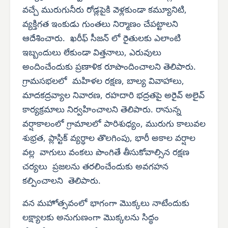
వచ్చే మురుగునీరు రోడ్లపైకి వెళ్లకుండా కమ్యూనిటి,
వ్యక్తిగత ఇంకుడు గుంతలు నిర్మాణం చేపట్టాలని
ఆదేశించారు. ఖరీఫ్ సీజన్ లో రైతులకు ఎలాంటి
ఇబ్బందులు లేకుండా విత్తనాలు, ఎరువులు
అందించేందుకు ప్రణాళిక రూపొందించాలని తెలిపారు.
గ్రామసభలలో మహిళల రక్షణ, బాల్య వివాహాలు,
మాదకద్రవ్యాల నివారణ, రహదారి భద్రతపై అరైవ్ అలైవ్
కార్యక్రమాలు నిర్వహించాలని తెలిపారు. రానున్న
వర్షాకాలంలో గ్రామాలలో పారిశుధ్యం, మురుగు కాలువల
శుభ్రత, ప్లాస్టిక్ వ్యర్ధాల తొలగింపు, భారీ అకాల వర్షాల
వల్ల వాగులు వంకలు పొంగితే తీసుకోవాల్సిన రక్షణ
చర్యలు ప్రజలను తరలించేందుకు అవగహన
కల్పించాలని తెలిపారు.
వన మహోత్సవంలో భాగంగా మొక్కలు నాటేందుకు
లక్ష్యాలకు అనుగుణంగా మొక్కలను సిద్ధం