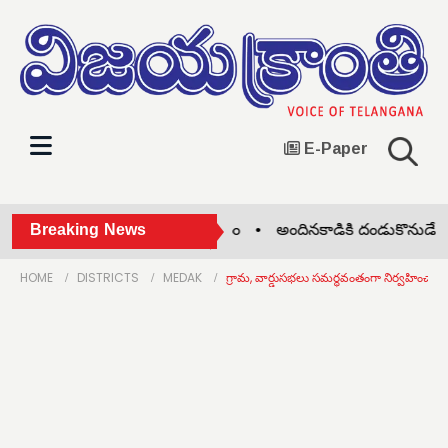
E-Paper
్ణమ్మ తీరాన వరుణుడికి ఆహ్వానం •
Breaking News
అందినకాడికి దండుకొనుడే! •
జ
HOME
DISTRICTS
MEDAK
గ్రామ, వార్డుసభలు సమర్థవంతంగా నిర్వహించాలి