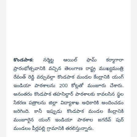
కొండపాక:
నర్మెట్ట ఆయిల్ ఫామ్ కర్మాగారా
ప్రారంభోత్సవానికి వచ్చిన తెలంగాణ రాష్ట్ర ముఖ్యమంత్రి
రేవంత్ రెడ్డి వర్చువల్గా కొండపాక మండల కేంద్రానికి యంగ్
ఇండియా పాఠశాలను 200 కోట్లతో మంజూరు చేశారు.
అనంతరం కొండపాక తహసిల్దార్ పాఠశాలకు కావలసిన స్థల
సేకరణ పత్రాలను జిల్లా విద్యాశాఖ అధికారికి అందించడం
జరిగింది. కానీ ఇప్పుడు కొండపాక మండల కేంద్రానికి
మంజూరైన యంగ్ ఇండియా పాఠశాల జగదేవ్ పుర్
మండలం పీర్లపల్లి గ్రామానికి తరలిస్తున్నారు.