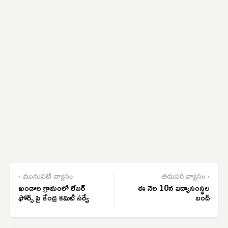
‹ మునుపటి వ్యాసం
తదుపరి వ్యాసం ›
ఖండాల గ్రామంలో లేబర్
ఈ నెల 10న విద్యాసంస్థల
ఫోర్స్ పై కేంద్ర కమిటీ సర్వే
బంద్