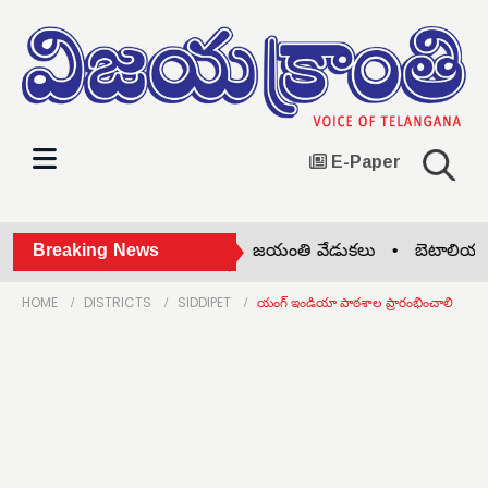
E-Paper
ానాపూర్‌లో ప్రొఫెసర్ జయశంకర్ జయంతి వేడుకలు •
Breaking News
బెటాలియన్‌ల
HOME
DISTRICTS
SIDDIPET
యంగ్ ఇండియా పాఠశాల ప్రారంభించాలి