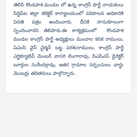
తెలిసి కొండపాక మండల లో ఉన్న కాంగ్రెస్ పార్టీ నాయకులు
సిద్దిపేట జిల్లా కలెక్టర్ కార్యాలయంలో పరిపాలన అధికారికి
వినతి పత్రం అందించారు. దీనికి సానుకూలంగా
స్పందించారని తెలిపారు.ఈ కార్యక్రమంలో కొండపాక
మండల కాంగ్రెస్ పార్టీ అధ్యక్షులు మంచాల కనక రాములు,
ఏఎంసి వైస్ చైర్మన్ బట్ట పరశురాములు, కాంగ్రెస్ పార్టీ
ఎగ్జిక్యూటివ్ మెంబర్ వాసరి లింగారావు, పిఎసిఎస్ డైరెక్టర్
బూర్గుల సురేందర్రావు, ఇతర గ్రామాల సర్పంచులు వార్డు
మెంబర్లు తదితరులు పాల్గొన్నారు.