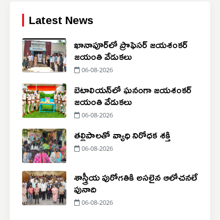
Latest News
ఖానాపూర్‌లో ప్రొఫెసర్ జయశంకర్
జయంతి వేడుకలు
06-08-2026
బెటాలియన్‌లో ఘనంగా జయశంకర్
జయంతి వేడుకలు
06-08-2026
తల్లిపాలతో వ్యాధి నిరోధక శక్తి
06-08-2026
శాస్త్రీయ పురోగతికి అసలైన ఆలోచనలే
పునాది
06-08-2026