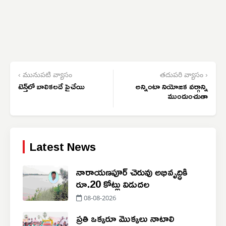
‹ మునుపటి వ్యాసం
తదుపరి వ్యాసం ›
టెన్త్‌లో బాలికలదే పైచేయి
అన్నింటా నియోజక వర్గాన్ని
ముందుంచుతా
Latest News
నారాయణపూర్ చెరువు అభివృద్ధికి
రూ.20 కోట్లు విడుదల
08-08-2026
ప్రతి ఒక్కరూ మొక్కలు నాటాలి