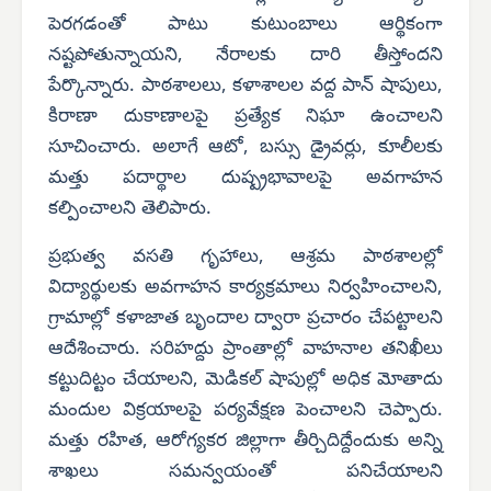
పెరగడంతో పాటు కుటుంబాలు ఆర్థికంగా
నష్టపోతున్నాయని, నేరాలకు దారి తీస్తోందని
పేర్కొన్నారు. పాఠశాలలు, కళాశాలల వద్ద పాన్ షాపులు,
కిరాణా దుకాణాలపై ప్రత్యేక నిఘా ఉంచాలని
సూచించారు. అలాగే ఆటో, బస్సు డ్రైవర్లు, కూలీలకు
మత్తు పదార్థాల దుష్ప్రభావాలపై అవగాహన
కల్పించాలని తెలిపారు.
ప్రభుత్వ వసతి గృహాలు, ఆశ్రమ పాఠశాలల్లో
విద్యార్థులకు అవగాహన కార్యక్రమాలు నిర్వహించాలని,
గ్రామాల్లో కళాజాత బృందాల ద్వారా ప్రచారం చేపట్టాలని
ఆదేశించారు. సరిహద్దు ప్రాంతాల్లో వాహనాల తనిఖీలు
కట్టుదిట్టం చేయాలని, మెడికల్ షాపుల్లో అధిక మోతాదు
మందుల విక్రయాలపై పర్యవేక్షణ పెంచాలని చెప్పారు.
మత్తు రహిత, ఆరోగ్యకర జిల్లాగా తీర్చిదిద్దేందుకు అన్ని
శాఖలు సమన్వయంతో పనిచేయాలని