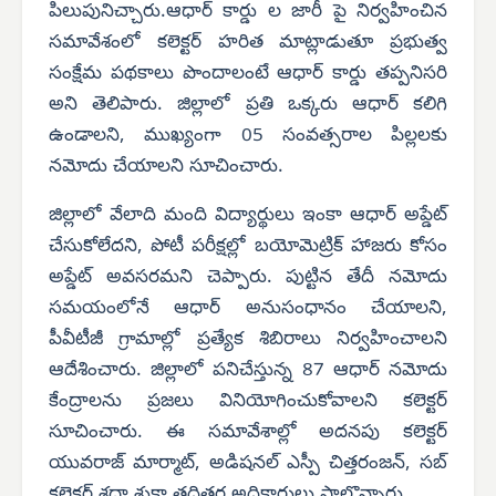
పిలుపునిచ్చారు.ఆధార్ కార్డు ల జారీ పై నిర్వహించిన
సమావేశంలో కలెక్టర్ హరిత మాట్లాడుతూ ప్రభుత్వ
సంక్షేమ పథకాలు పొందాలంటే ఆధార్ కార్డు తప్పనిసరి
అని తెలిపారు. జిల్లాలో ప్రతి ఒక్కరు ఆధార్ కలిగి
ఉండాలని, ముఖ్యంగా 05 సంవత్సరాల పిల్లలకు
నమోదు చేయాలని సూచించారు.
జిల్లాలో వేలాది మంది విద్యార్థులు ఇంకా ఆధార్ అప్డేట్
చేసుకోలేదని, పోటీ పరీక్షల్లో బయోమెట్రిక్ హాజరు కోసం
అప్డేట్ అవసరమని చెప్పారు. పుట్టిన తేదీ నమోదు
సమయంలోనే ఆధార్ అనుసంధానం చేయాలని,
పీవీటీజీ గ్రామాల్లో ప్రత్యేక శిబిరాలు నిర్వహించాలని
ఆదేశించారు. జిల్లాలో పనిచేస్తున్న 87 ఆధార్ నమోదు
కేంద్రాలను ప్రజలు వినియోగించుకోవాలని కలెక్టర్
సూచించారు. ఈ సమావేశాల్లో అదనపు కలెక్టర్
యువరాజ్ మార్మాట్, అడిషనల్ ఎస్పీ చిత్తరంజన్, సబ్
కలెక్టర్ శ్రద్ధా శుక్లా తదితర అధికారులు పాల్గొన్నారు.