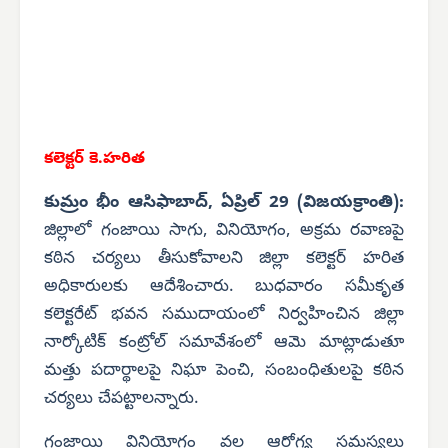
కలెక్టర్ కె.హరిత
కుమ్రం భీం ఆసిఫాబాద్, ఏప్రిల్ 29 (విజయక్రాంతి):
జిల్లాలో గంజాయి సాగు, వినియోగం, అక్రమ రవాణపై
కఠిన చర్యలు తీసుకోవాలని జిల్లా కలెక్టర్ హరిత
అధికారులకు ఆదేశించారు. బుధవారం సమీకృత
కలెక్టరేట్ భవన సముదాయంలో నిర్వహించిన జిల్లా
నార్కోటిక్ కంట్రోల్ సమావేశంలో ఆమె మాట్లాడుతూ
మత్తు పదార్థాలపై నిఘా పెంచి, సంబంధితులపై కఠిన
చర్యలు చేపట్టాలన్నారు.
గంజాయి వినియోగం వల్ల ఆరోగ్య సమస్యలు