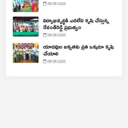
08-08-2026
విద్యాభివృద్ధికి ఎనలేని కృషి చేస్తున్న
రేవంత్‌రెడ్డి ప్రభుత్వం
08-08-2026
యాదవుల ఐక్యతకు ప్రతి ఒక్కరూ కృషి
చేయాలి
08-08-2026