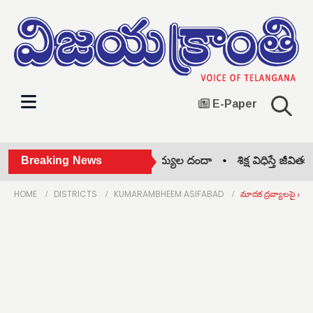
E-Paper
ీజేపీ గెలుపే లక్ష్యం •
Breaking News
నకిలీ వైద్యుల దందా •
శిక్ష విధిస్తే జీవితకాలం
HOME
DISTRICTS
KUMARAMBHEEM ASIFABAD
మాదక ద్రవ్యాలపై ఉక్