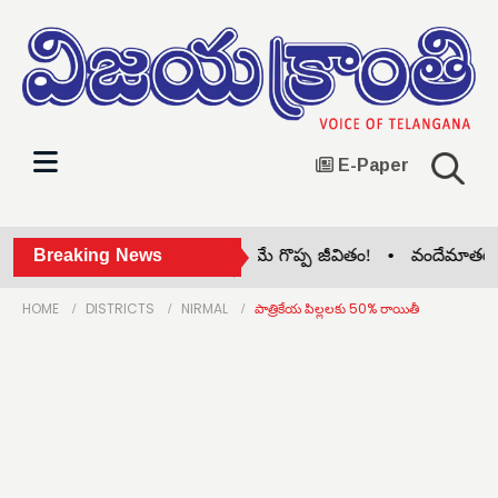
E-Paper
చనిపోయాకా గుర్తుండేలా బ్రతకడమే గొప్ప జీవితం! •
Breaking News
వందేమాతరం బిల్
HOME
DISTRICTS
NIRMAL
పాత్రికేయ పిల్లలకు 50% రాయితీ