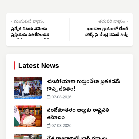
‹ మునుపటి వ్యాసం
తదుపరి వ్యాసం ›
ప్రత్యేక ఓటరు నమోదు
ఖండాల గ్రామంలో లేబర్
ప్రక్రియను పరిశీలించిన
ఫోర్స్ పై కేంద్ర కమిటీ సర్వే
ఎంపీడీఓ దొంతు రమేష్
Latest News
చనిపోయాకా గుర్తుండేలా బ్రతకడమే
గొప్ప జీవితం!
07-08-2026
వందేమాతరం బిల్లుకు రాష్ట్రపతి
ఆమోదం
07-08-2026
దేశ రాజధానిలో భారీ వర్షాలు