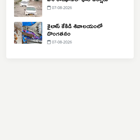
07-08-2026
కైలాస్ కేకిడి శివాలయంలో
దొంగతనం
07-08-2026