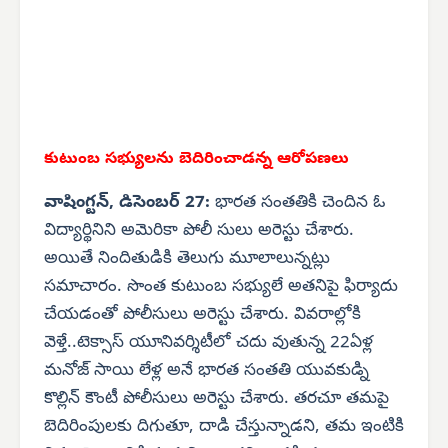
కుటుంబ సభ్యులను
బెదిరించాడన్న ఆరోపణలు
వాషింగ్టన్, డిసెంబర్ 27:
భారత సంతతికి చెందిన ఓ
విద్యార్థినిని అమెరికా పోలీ సులు అరెస్టు చేశారు.
అయితే నిందితుడికి తెలుగు మూలాలున్నట్లు
సమాచారం. సొంత కుటుంబ సభ్యులే అతనిపై ఫిర్యాదు
చేయడంతో పోలీసులు అరెస్టు చేశారు. వివరాల్లోకి
వెళ్తే..టెక్సాస్ యూనివర్శిటీలో చదు వుతున్న 22ఏళ్ల
మనోజ్ సాయి లేళ్ల అనే భారత సంతతి యువకుడ్ని
కొల్లిన్ కౌంటీ పోలీసులు అరెస్టు చేశారు. తరచూ తమపై
బెదిరింపులకు దిగుతూ, దాడి చేస్తున్నాడని, తమ ఇంటికి