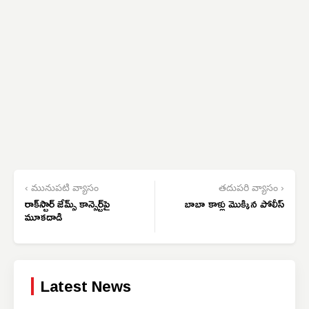
‹ మునుపటి వ్యాసం
తదుపరి వ్యాసం ›
రాక్‌స్టార్ జేమ్స్ కాన్సెర్ట్‌పై
బాబా కాళ్లు మొక్కిన పోలీస్
మూకదాడి
Latest News