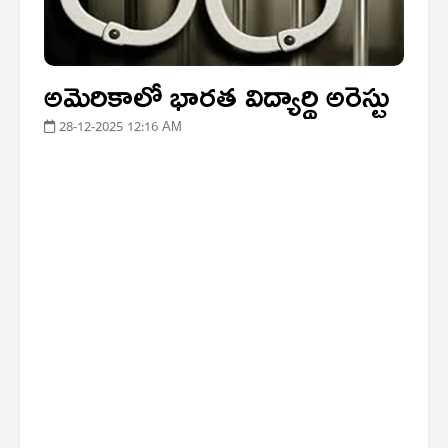
అమెరికాలో భారత విద్యార్థి అరెస్టు
28-12-2025 12:16 AM