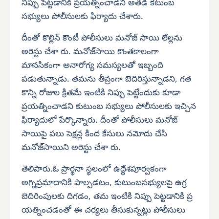
నిప్పు పెట్టడానికి ప్రయత్నించాడని అతడి కటుంబ
సభ్యులు పోలీసులకు ఫిర్యాదు చేశారు.
దీంతో కొల్లిన్ కౌంటీ పోలీసులు మనోజ్ సాయి లేల్లను
అరెస్టు చేశా రు. మనోజ్‌సాయి కొంతకాలంగా
మానసికంగా అనారోగ్య సమస్యలతో ఇబ్బంది
పడుతున్నాడు. తమను తీవ్రంగా బెదిరిస్తున్నాడని, గత
కొన్ని రోజుల క్రితమే ఇంటికి నిప్పు పెట్టేందుకు కూడా
ప్రయత్నించాడని కుటుంబ సభ్యులు పోలీసులకు ఇచ్చిన
ఫిర్యాదులో పేర్కొన్నారు. దీంతో పోలీసులు మనోజ్
సాయిపై పలు సెక్షన్ల కింద కేసులు నమోదు చేసి
మనోజ్‌సాయిని అరెస్టు చేశా రు.
తెలిపారు.ఓ ప్రార్థనా స్థలంలో ఉద్ధేశపూర్వకంగా
అగ్నిప్రమాదానికి పాల్పడటం, కుటుంబసభ్యులపై ఉగ్ర
బెదిరింపులకు దిగడం, తమ ఇంటికి నిప్పు పెట్టడానికి ప్ర
యత్నించడంతో ఈ చర్యలు తీసుకున్నట్లు పోలీసులు