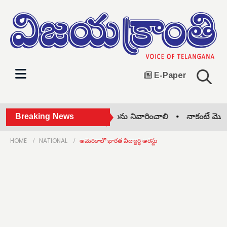
E-Paper
ేరేడుచర్ల మున్సిపాలిటీలో దోమలను నివారించాలి •
Breaking News
నాకంటే మొనగాడేం
HOME
NATIONAL
అమెరికాలో భారత విద్యార్థి అరెస్టు