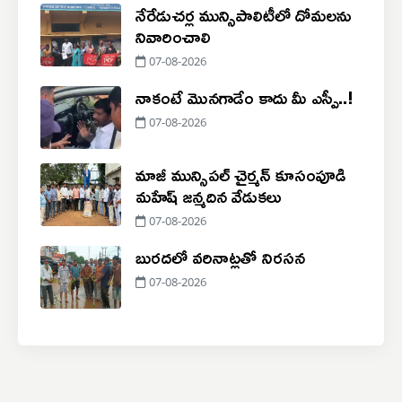
నేరేడుచర్ల మున్సిపాలిటీలో దోమలను
నివారించాలి
07-08-2026
నాకంటే మొనగాడేం కాదు మీ ఎస్పీ..!
07-08-2026
మాజీ మున్సిపల్ చైర్మన్ కూసంపూడి
మహేష్ జన్మదిన వేడుకలు
07-08-2026
బురదలో వరినాట్లతో నిరసన
07-08-2026