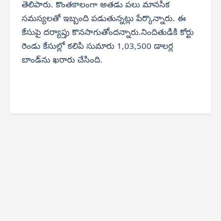
తెలిపారు. కొంతకాలంగా అతడు పలు మానసిక
సమస్యలతో ఇబ్బంది పడుతున్నట్లు పేర్కొన్నారు. ఈ
కేసుపై దర్యాప్తు కొనసాగుతోందన్నారు.నిందితుడికి కోర్టు
రెండు కేసుల్లో కలిపి సుమారు 1,03,500 డాలర్ల
బాండ్‌ను ఖరారు చేసింది.