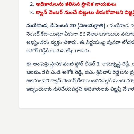
అధికారులను కలిసిన
స్థానిక నాయకులు
క్యాన్ నెంబర్ నుంచే బిల్లులు తీసుకోవాలని విజ్ఞప్
మణికొండ, డిసెంబర్ 20 (విజయక్రాతి) :
మణికొండ సర
నెంబర్ కేటాయిస్తూ ఏకంగా 56 నెలల బకాయిలు వసూలు చే
అభ్యంతరం వ్యక్తం చేశారు. ఈ నిర్ణయంపై పునరా లో
అశోక్ రెడ్డికి ఆయన లేఖ రాశారు.
ఈ అంశంపై స్థానిక మాజీ ఫ్లోర్ లీడర్ కె. రామకృష్ణారెడ
జలమండలి ఎండి అశోక్ రెడ్డి, జిఎం శ్రీనివాస్ రెడ్డిలను ప
జలమండలి క్యాన్ నెంబర్ కేటాయించినప్పటి నుంచి మ
ఇబ్బందులకు గురిచేయవద్దని అధికారులకు విజ్ఞప్తి చేశార