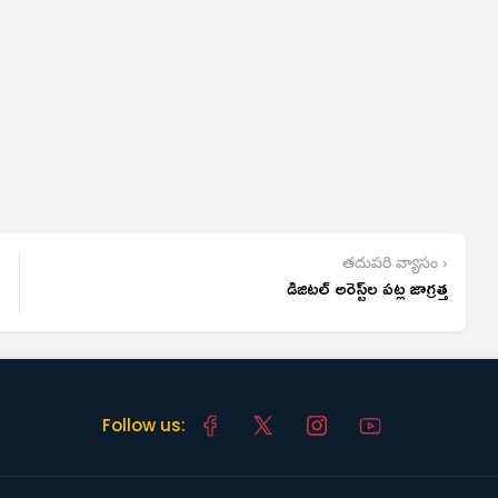
తదుపరి వ్యాసం ›
డిజిటల్ అరెస్ట్‌ల పట్ల జాగ్రత్త
Follow us: