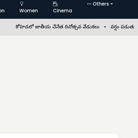
Others
on
Women
Cinema
కోహెడలో జాతీయ చేనేత దినోత్సవ వేడుకలు •
వర్షం పడుతున్నా.. ప