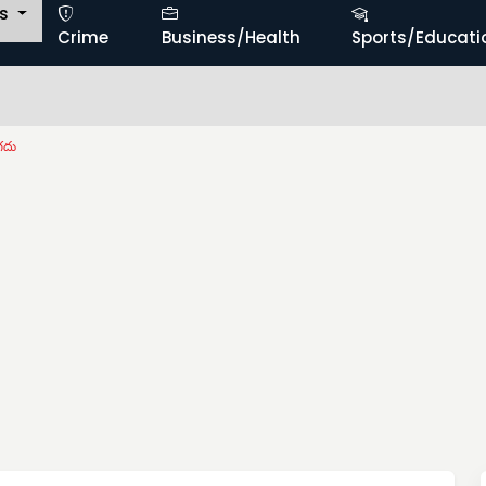
ts
Crime
Business/Health
Sports/Educati
గదు