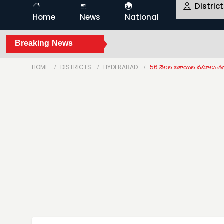
Distric
Home
News
National
Breaking News
HOME
DISTRICTS
HYDERABAD
56 నెలల బకాయిల వసూలు త