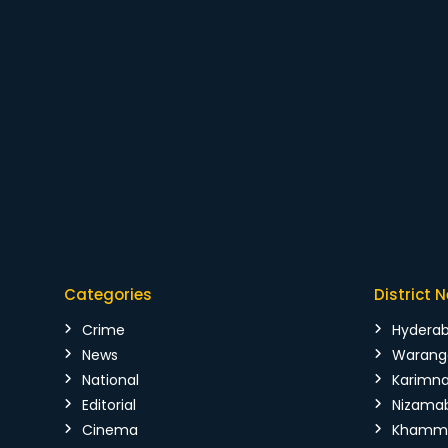
Categories
District 
Crime
Hydera
News
Warang
National
Karimn
Editorial
Nizama
Cinema
Kham