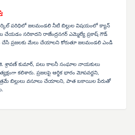
తి
్కిల్ పరిధిలో జలమండలి నీటి బిల్లుల విషయంలో క్యాన్
యడం సరికాదని రాజేంద్రనగర్ ఎమ్మెల్యే ప్రకాష్ గౌడ్
చన చేసి ప్రజలకు మేలు చేయాలని కోరుతూ జలమండలి ఎండి
్డి, జి. శ్రావణ్ కుమార్, పలు కాలనీ సంఘాల నాయకులు
్రత్యక్షంగా కలిశారు. ప్రజలపై ఆర్థిక భారం మోపవద్దని,
ాత్రమే బిల్లులు వసూలు చేయాలని, పాత బకాయిల పేరుతో
ు.