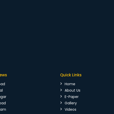
News
Quick Links
bad
Home
al
About Us
agar
E-Paper
bad
Gallery
mam
Videos