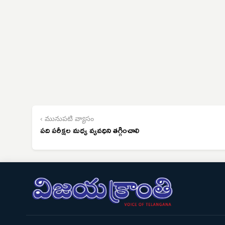
‹ మునుపటి వ్యాసం
పది పరీక్షల మధ్య వ్యవధిని తగ్గించాలి