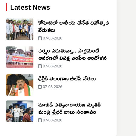
Latest News
కోహెడలో జాతీయ చేనేత దినోత్సవ
వేడుకలు
07-08-2026
వర్షం పడుతున్నా.. పార్లమెంట్
ఆవరణలో విపక్ష ఎంపీల ఆందోళన
07-08-2026
ఢిల్లీకి తెలంగాణ బీజేపీ నేతలు
07-08-2026
మాచిడి సత్యనారాయణ మృతికి
మంత్రి శ్రీధర్ బాబు సంతాపం
07-08-2026