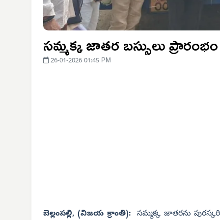
సమ్మక్క జాతర బస్సులు ప్రారంభం
26-01-2026 01:45 PM
బెల్లంపల్లి, (విజయ క్రాంతి):
సమ్మక్క జాతరను పురస్కరించ