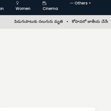
Others
on
Women
Cinema
పిడుగుపాటుకు నలుగురు మృతి •
కోహెడలో జాతీయ చేనేత దినోత్