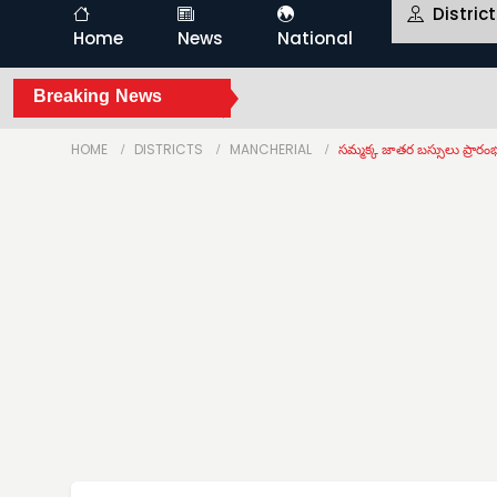
Distric
Home
News
National
Breaking News
HOME
DISTRICTS
MANCHERIAL
సమ్మక్క జాతర బస్సులు ప్రారం