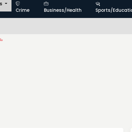
ts
Crime
Business/Health
Sports/Educati
భం