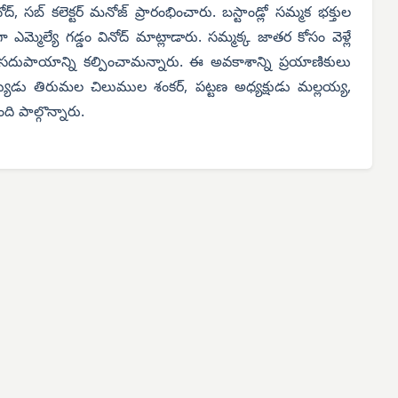
ద్, సబ్ కలెక్టర్ మనోజ్ ప్రారంభించారు. బస్టాండ్లో సమ్మక భక్తుల
మ్మెల్యే గడ్డం వినోద్ మాట్లాడారు. సమ్మక్క జాతర కోసం వెళ్లే
బస్సు సదుపాయాన్ని కల్పించామన్నారు. ఈ అవకాశాన్ని ప్రయాణికులు
 సభ్యుడు తిరుమల చిలుముల శంకర్, పట్టణ అధ్యక్షుడు మల్లయ్య,
ి పాల్గొన్నారు.