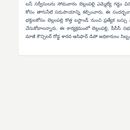
బస్ సర్వీసులను సోమవారం బెల్లంపల్లి ఎమ్మెల్యే గడ్డం వినో
కోసం తాగునీటి సదుపాయాన్ని కల్పించారు. ఈ సందర్భంగా ఎ
భక్తులకోసం బెల్లంపల్లి కొత్త బస్టాండ్ నుంచి ప్రత్యేక 
చేసుకోవాలన్నారు. ఈ కార్యక్రమంలో బెల్లంపల్లి, పీసీసీ
మాజీ కౌన్సిలర్ రోడ్డ శారద ఆసిఫాద్ డిపో అధికారులు సిబ్బంద