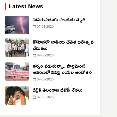
Latest News
పిడుగుపాటుకు నలుగురు మృతి
07-08-2026
కోహెడలో జాతీయ చేనేత దినోత్సవ
వేడుకలు
07-08-2026
వర్షం పడుతున్నా.. పార్లమెంట్
ఆవరణలో విపక్ష ఎంపీల ఆందోళన
07-08-2026
ఢిల్లీకి తెలంగాణ బీజేపీ నేతలు
07-08-2026