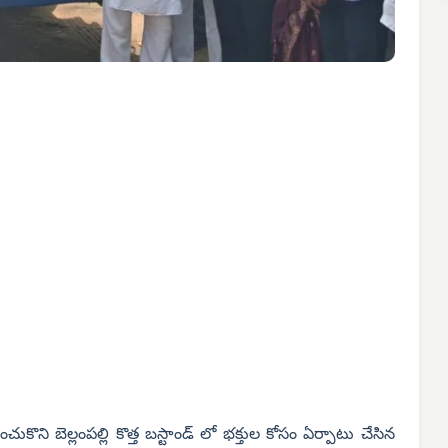
ుకొని బెల్లంపల్లి కొత్త బస్టాండ్ లో భక్తుల కోసం ఏర్పాటు చేసిన