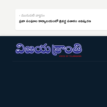
‹ మునుపటి వ్యాసం
ప్రజా సంఘాల కార్యాలయంలో త్రివర్ణ పతాకం ఆవిష్కరణ