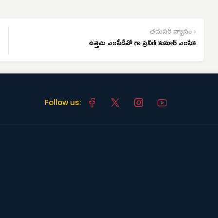
తదుపరి వ్యాసం ›
ఉత్తమ ఎంపీడీవో గా ప్రవీణ్ కుమార్ ఎంపిక
Follow us: