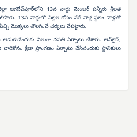
ిల్లా జగదేవ్‌పూర్‌లోని 13వ వార్డు మెంబర్ పన్నీరు శ్రీలత
ిపారు. 13వ వార్డులో పిల్లల కోసం వేరే వాళ్ల స్థలం వాళ్లతో
, పిచ్చి మొక్కలు తొలగించే చర్యలు చేపట్టారు.
చి ఆడుకునేందుకు వీలుగా వసతి ఏర్పాటు చేశారు. ఆన్‌లైన్,
ి వారికోసం క్రీడా ప్రాంగణం ఏర్పాటు చేసినందుకు స్థానికులు