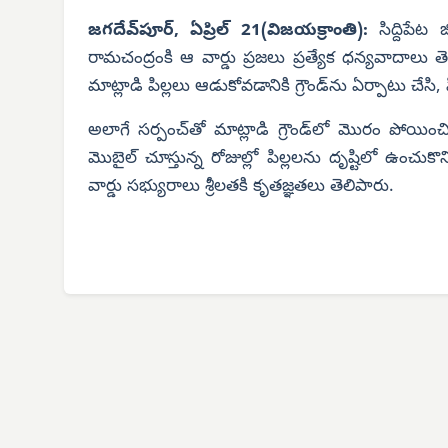
జగదేవ్‌పూర్, ఏప్రిల్ 21(విజయక్రాంతి):
సిద్దిపేట జ
రామచంద్రంకి ఆ వార్డు ప్రజలు ప్రత్యేక ధన్యవాదాలు తెల
మాట్లాడి పిల్లలు ఆడుకోవడానికి గ్రౌండ్‌ను ఏర్పాటు చేసి
అలాగే సర్పంచ్‌తో మాట్లాడి గ్రౌండ్‌లో మొరం పోయిం
మొబైల్ చూస్తున్న రోజుల్లో పిల్లలను దృష్టిలో ఉంచుకొన
వార్డు సభ్యురాలు శ్రీలతకి కృతజ్ఞతలు తెలిపారు.