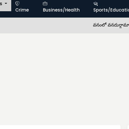
ts
Crime
Business/Health
Sports/Educati
వనంలో వనదుర్గామాత.. 