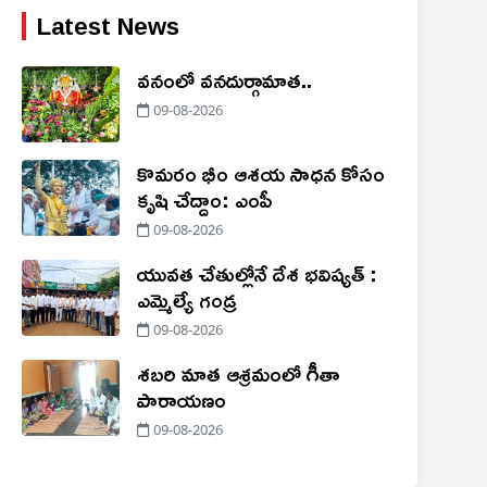
Latest News
వనంలో వనదుర్గామాత..
09-08-2026
కొమరం భీం ఆశయ సాధన కోసం
కృషి చేద్దాం: ఎంపీ
09-08-2026
యువత చేతుల్లోనే దేశ భవిష్యత్ :
ఎమ్మెల్యే గండ్ర
09-08-2026
శబరి మాత ఆశ్రమంలో గీతా
పారాయణం
09-08-2026