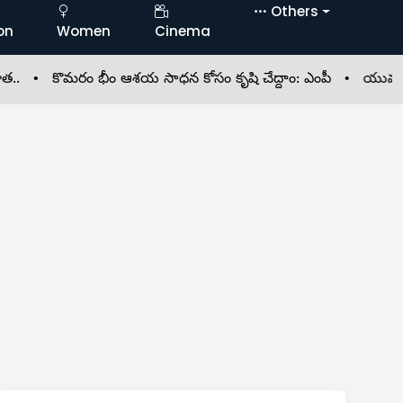
Others
on
Women
Cinema
•
కొమరం భీం ఆశయ సాధన కోసం కృషి చేద్దాం: ఎంపీ •
యువత చేతుల్లోన