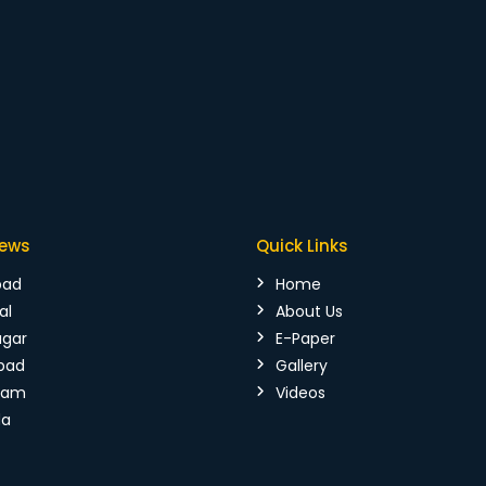
News
Quick Links
bad
Home
al
About Us
agar
E-Paper
bad
Gallery
mam
Videos
da