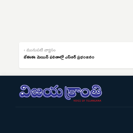
‹ మునుపటి వ్యాసం
జేఈఈ మెయిన్ ఫలితాల్లో ఎస్‌ఆర్ ప్రభంజనం