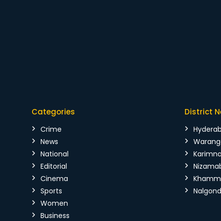
Categories
District 
Crime
Hydera
News
Warang
National
Karimn
Editorial
Nizama
Cinema
Kham
Sports
Nalgon
Women
Business