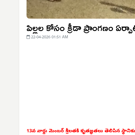
పిల్లల కోసం క్రీడా ప్రాంగణం ఏర్పా
22-04-2026 01:51 AM
13వ వార్డు మెంబర్ శ్రీలతకి కృతజ్ఞతలు తెలిపిన స్థానిక