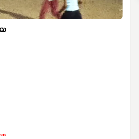
టు
ులు