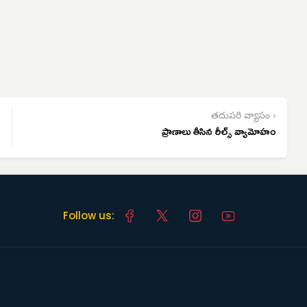
తదుపరి వ్యాసం ›
ప్రాణాలు తీసిన రీల్స్ వ్యామోహం
Follow us: