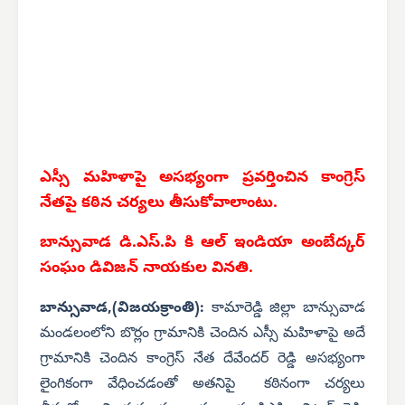
ఎస్సీ మహిళాపై అసభ్యంగా ప్రవర్తించిన కాంగ్రెస్
నేతపై కఠిన చర్యలు తీసుకోవాలాంటు.
బాన్సువాడ డి.ఎస్.పి కి ఆల్ ఇండియా అంబేద్కర్
సంఘం డివిజన్ నాయకుల వినతి.
బాన్సువాడ,(విజయక్రాంతి):
కామారెడ్డి జిల్లా బాన్సువాడ
మండలంలోని బొర్లం గ్రామానికి చెందిన ఎస్సీ మహిళాపై అదే
గ్రామానికి చెందిన కాంగ్రెస్ నేత దేవేందర్ రెడ్డి అసభ్యంగా
లైంగికంగా వేధించడంతో అతనిపై కఠినంగా చర్యలు