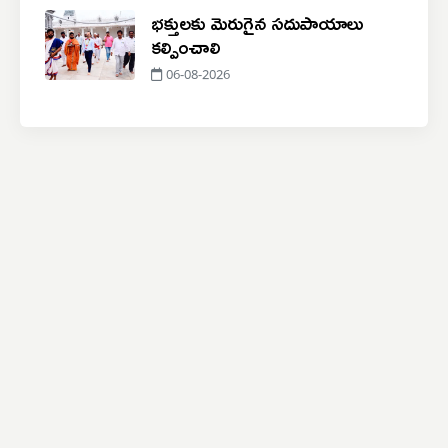
భక్తులకు మెరుగైన సదుపాయాలు
కల్పించాలి
06-08-2026