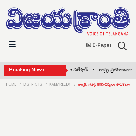
E-Paper
నలాగ్ పనీర్‌పై బ్యాన్ •
Breaking News
ఫీజుల పరేషాన్ •
రాష్ట్ర ప్రయోజనాలు ఏపీ
HOME
DISTRICTS
KAMAREDDY
కాంగ్రెస్ నేతపై కఠిన చర్యలు తీసుకోవాలి