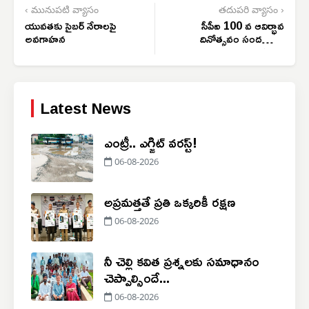
‹ మునుపటి వ్యాసం
తదుపరి వ్యాసం ›
యువతకు సైబర్‌ నేరాలపై
సీపీఐ 100 వ ఆవిర్భావ
అవగాహన
దినోత్సవం సందర్భంగా
జెండా ఆవిష్కరణ
Latest News
ఎంట్రీ.. ఎగ్జిట్ వరస్ట్!
06-08-2026
అప్రమత్తతే ప్రతి ఒక్కరికీ రక్షణ
06-08-2026
నీ చెల్లి కవిత ప్రశ్నలకు సమాధానం
చెప్పాల్సిందే...
06-08-2026