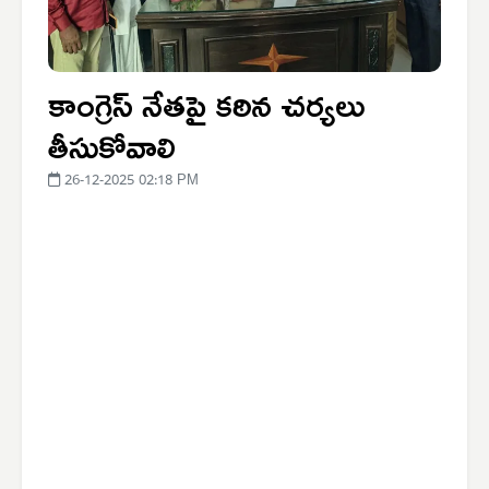
కాంగ్రెస్ నేతపై కఠిన చర్యలు
తీసుకోవాలి
26-12-2025 02:18 PM