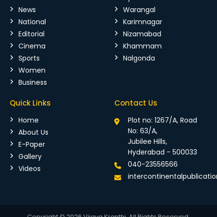
News
Warangal
National
Karimnagar
Editorial
Nizamabad
Cinema
Khammam
Sports
Nalgonda
Women
Business
Quick Links
Contact Us
Home
Plot no: 1267/A, Road
No: 63/A,
About Us
Jubilee Hills,
E-Paper
Hyderabad - 500033
Gallery
040-23556566
Videos
intercontinentalpublicat
Copyright © 2026 Vijaya Kranthi. All Rights Reserved.