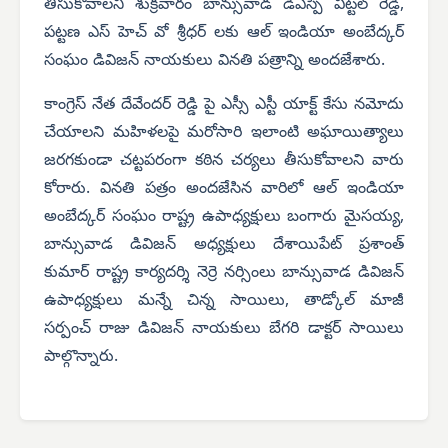
తీసుకోవాలని శుక్రవారం బాన్సువాడ డిఎస్పి విట్టల్ రెడ్డి,
పట్టణ ఎస్ హెచ్ వో శ్రీధర్ లకు ఆల్ ఇండియా అంబేద్కర్
సంఘం డివిజన్ నాయకులు వినతి పత్రాన్ని అందజేశారు.
కాంగ్రెస్ నేత దేవేందర్ రెడ్డి పై ఎస్సీ ఎస్టీ యాక్ట్ కేసు నమోదు
చేయాలని మహిళలపై మరోసారి ఇలాంటి అఘాయిత్యాలు
జరగకుండా చట్టపరంగా కఠిన చర్యలు తీసుకోవాలని వారు
కోరారు. వినతి పత్రం అందజేసిన వారిలో ఆల్ ఇండియా
అంబేద్కర్ సంఘం రాష్ట్ర ఉపాధ్యక్షులు బంగారు మైసయ్య,
బాన్సువాడ డివిజన్ అధ్యక్షులు దేశాయిపేట్ ప్రశాంత్
కుమార్ రాష్ట్ర కార్యదర్శి నెర్రె నర్సింలు బాన్సువాడ డివిజన్
ఉపాధ్యక్షులు మన్నే చిన్న సాయిలు, తాడ్కోల్ మాజీ
సర్పంచ్ రాజు డివిజన్ నాయకులు బేగరి డాక్టర్ సాయిలు
పాల్గొన్నారు.