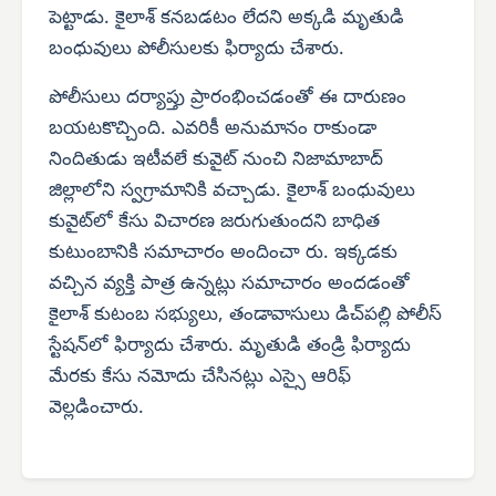
పెట్టాడు. కైలాశ్ కనబడటం లేదని అక్కడి మృతుడి
బంధువులు పోలీసులకు ఫిర్యాదు చేశారు.
పోలీసులు దర్యాప్తు ప్రారంభించడంతో ఈ దారుణం
బయటకొచ్చింది. ఎవరికీ అనుమానం రాకుండా
నిందితుడు ఇటీవలే కువైట్ నుంచి నిజామాబాద్
జిల్లాలోని స్వగ్రామానికి వచ్చాడు. కైలాశ్ బంధువులు
కువైట్‌లో కేసు విచారణ జరుగుతుందని బాధిత
కుటుంబానికి సమాచారం అందించా రు. ఇక్కడకు
వచ్చిన వ్యక్తి పాత్ర ఉన్నట్లు సమాచారం అందడంతో
కైలాశ్ కుటంబ సభ్యులు, తండావాసులు డిచ్‌పల్లి పోలీస్
స్టేషన్‌లో ఫిర్యాదు చేశారు. మృతుడి తండ్రి ఫిర్యాదు
మేరకు కేసు నమోదు చేసినట్లు ఎస్సై ఆరిఫ్
వెల్లడించారు.