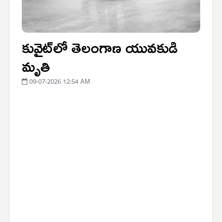
కువైట్‌లో తెలంగాణ యువకుడి
మృతి
09-07-2026 12:54 AM