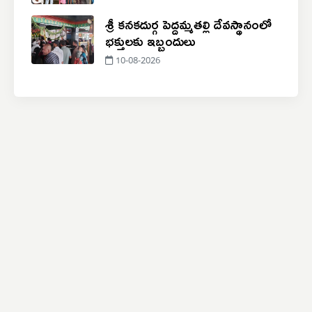
శ్రీ కనకదుర్గ పెద్దమ్మతల్లి దేవస్థానంలో
భక్తులకు ఇబ్బందులు
10-08-2026