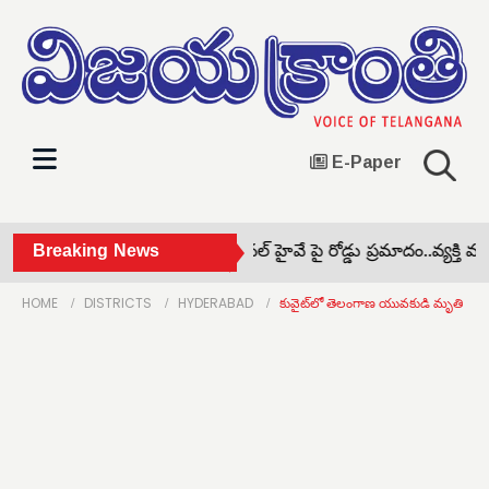
E-Paper
ఠశాలలో బోనాల సంబరాలు •
Breaking News
నేషనల్ హైవే పై రోడ్డు ప్రమాదం..‌వ్యక్తి మృత
HOME
DISTRICTS
HYDERABAD
కువైట్‌లో తెలంగాణ యువకుడి మృతి