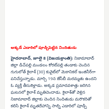
అక్కడే ఎడారిలో పూడ్చి
పెట్టిన నిందితుడు
హైదరాబాద్, జూలై 8 (విజయక్రాంతి):
నిజామాబాద్
జిల్లా డిచ్‌పల్లి మండలం కోరట్‌పల్లి తండాకు చెందిన
గుగులోత్ కైలాశ్ (30) కువైట్‌లో మెకానికల్ ఇంజినీర్‌గా
పనిచేస్తున్నాడు. మార్చి 19న జేసీబీ మరమ్మతు ఉందని
ఓ వ్యక్తి తీసుకెళ్లాడు. అక్కడ ప్రమాదవశాత్తు జరిగిన
ఘటనలో కైలాశ్ మృతిచెందాడు. కైలాశ్‌తో వెళ్లిన
నిజామాబాద్ జిల్లాకు చెందిన నిందితుడు మరొకరితో
కలిసి కైలాశ్ మృతదేహాన్ని సాల్ని ఎడారిలో పూడ్చి