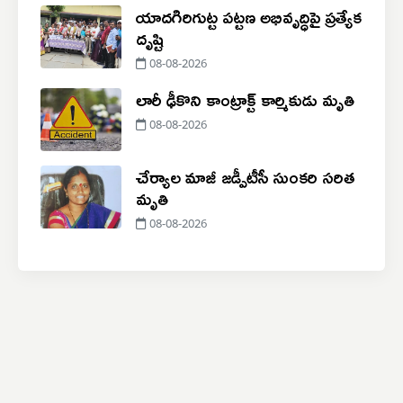
యాదగిరిగుట్ట పట్టణ అభివృద్ధిపై ప్రత్యేక
దృష్టి
08-08-2026
లారీ ఢీకొని కాంట్రాక్ట్ కార్మికుడు మృతి
08-08-2026
చేర్యాల మాజీ జడ్పీటీసీ సుంకరి సరిత
మృతి
08-08-2026