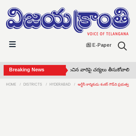
E-Paper
 అనుచిత వ్యాఖ్యలు, పోస్టర్లు అతికించిన వారిపై చర్యలు తీసుకోవాలి •
Breaking News
య
HOME
DISTRICTS
HYDERABAD
ఆర్టీసీ కార్మికుడు శంకర్ గౌడ్‌ది ప్రభుత్వ హత్