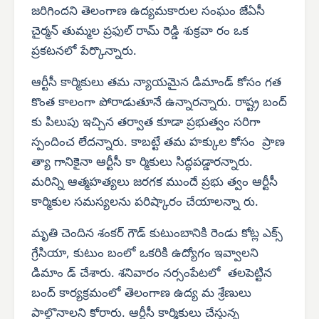
జరిగిందని తెలంగాణ ఉద్యమకారుల సంఘం జేఏసీ
చైర్మన్ తుమ్మల ప్రఫుల్ రామ్ రెడ్డి శుక్రవా రం ఒక
ప్రకటనలో పేర్కొన్నారు.
ఆర్టీసీ కార్మికులు తమ న్యాయమైన డిమాండ్ కోసం గత
కొంత కాలంగా పోరాడుతూనే ఉన్నారన్నారు. రాష్ట్ర బంద్
కు పిలుపు ఇచ్చిన తర్వాత కూడా ప్రభుత్వం సరిగా
స్పందించ లేదన్నారు. కాబట్టే తమ హక్కుల కోసం ప్రాణ
త్యా గానికైనా ఆర్టీసీ కా ర్మికులు సిద్ధపడ్డారన్నారు.
మరిన్ని ఆత్మహత్యలు జరగక ముందే ప్రభు త్వం ఆర్టీసీ
కార్మికుల సమస్యలను పరిష్కారం చేయాలన్నా రు.
మృతి చెందిన శంకర్ గౌడ్ కుటుంబానికి రెండు కోట్ల ఎక్స్
గ్రేసియా, కుటుం బంలో ఒకరికి ఉద్యోగం ఇవ్వాలని
డిమాం డ్ చేశారు. శనివారం నర్సంపేటలో తలపెట్టిన
బంద్ కార్యక్రమంలో తెలంగాణ ఉద్య మ శ్రేణులు
పాల్గొనాలని కోరారు. ఆర్టీసీ కార్మికులు చేస్తున్న