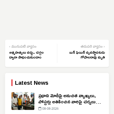
‹ మునుపటి వ్యాసం
తదుపరి వ్యాసం ›
ఆత్మహత్యలు వద్దు.. చర్చల
బుక్ ఫెయిర్ వ్యవస్థాపకుడు
ద్వారా సాధించుకుందాం
గోపాలరావు మృతి
Latest News
ప్రధాని మోదీపై అనుచిత వ్యాఖ్యలు,
పోస్టర్లు అతికించిన వారిపై చర్యలు
తీసుకోవాలి
08-08-2026