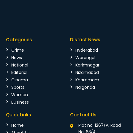
Categories
District News
Crime
Hyderabad
News
Warangal
National
Karimnagar
Editorial
Nizamabad
Cinema
Khammam
Sports
Nalgonda
Women
Business
Quick Links
Contact Us
Home
Plot no: 1267/A, Road
No: 63/A,
About Us