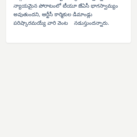
న్యాయమైన పోరాటంలో టీయూ జేఏసీ భాగస్వామ్యం
అవుతుందని, ఆర్టీసీ కార్మికుల డిమాండ్లు
పరిష్కారమయ్యే వారి వెంట నడుస్తుందన్నారు.