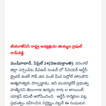
టీయూజేఏసీ రాష్ట్ర అధ్యక్షుడు తుమ్మల ప్రఫుల్
రామ్‌రెడ్డి
ముషీరాబాద్, ఏప్రిల్ 24(విజయక్రాంతి):
వరంగల్
జిల్లా నర్సంపేట డివిజన్ సెంటర్ లో సీనియర్ ఆర్టీసీ
డ్రైవర్ శంకర్ గౌడ్ తన వంటి మీద పెట్రోల్ పోసుకొని
ఆత్మహత్యకు పాల్పడ్డాడు, ఇది ముమ్మాటికి ప్రభుత్వ
హత్యేనని తెలంగాణ ఉద్యమ కారు ల జాయింట్
యాక్షన్ కమిటీ ఆరోపించింది. ఆర్టీసీ కార్మికుల పట్ల
ప్రభుత్వం వహించిన నిర్లక్ష్యం వల్లనే ఈ సంఘటన