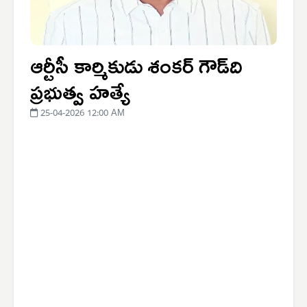
ఆర్టీసీ కార్మికుడు శంకర్ గౌడ్‌ది
ప్రభుత్వ హత్యే
25-04-2026 12:00 AM