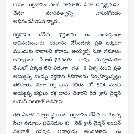
దానం, రక్తదానం వంటి సామాజిక సేవా కార్యక్రమను
చేస్తూ మానవత్వాన్ని చాటుకోవడం
అభినందనీయమన్నారు.
రక్తదానం చేసిన భక్తులను ఈ సందర్భంగా
అభినందించారు. రక్తదానం చేసేందుకు ప్రతి ఒక్కరూ
ముందుకు రావాలని కోరారు. అయ్యప్ప సేవా సమాజం
అధ్యక్షులు సి.ఆర్.భగవంతు రావు మాట్లాడుతూ
దేశంలో ఎక్కడ లేని విధంగా గత 18 ఏళ్ళ నుంచి ప్రతి
అయ్యప్ప కొండపై రక్తదాన శిబిరాలను నిర్వహిస్తున్నట్లు
తెలిపారు. మెగా రక్త దాన శిబిరం లో 504 మంది
అయ్యప్ప భక్తులు రక్త దానం చేశారని రెడ్ క్రాస్ చైర్మన్
లయన్ నటరాజ్ తెలిపారు.
గత ఏడాది రికార్డు స్థాయిలో రక్తదానం చేసిన అయ్యప్ప
సేవా సమాజం ప్రతినిధుల కు రెడ్ క్రాస్ చైర్మన్ లయన్
నటరాజ్ గవర్నర్ అవార్డును అందజేశారు. ఈ