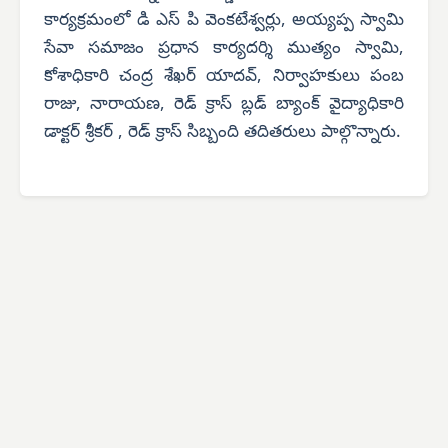
కార్యక్రమంలో డి ఎస్ పి వెంకటేశ్వర్లు, అయ్యప్ప స్వామి
సేవా సమాజం ప్రధాన కార్యదర్శి ముత్యం స్వామి,
కోశాధికారి చంద్ర శేఖర్ యాదవ్, నిర్వాహకులు పంబ
రాజు, నారాయణ, రెడ్ క్రాస్ బ్లడ్ బ్యాంక్ వైద్యాధికారి
డాక్టర్ శ్రీకర్ , రెడ్ క్రాస్ సిబ్బంది తదితరులు పాల్గొన్నారు.