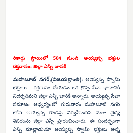
రికార్డు స్థాయిలో 504 మంది అయ్యప్ప భక్తుల
రక్తదానం:
జిల్లా ఎస్పి జానకి
మహబూబ్ నగర్,(విజయక్రాంతి):
అయ్యప్ప స్వామి
భక్తులు రక్తదానం చేయడం ఒక గొప్ప సేవా భావానికి
నిదర్శనమని జిల్లా ఎస్పి జానకి అన్నారు. అయ్యప్ప సేవా
సమాజం ఆధ్వర్యంలో గురువారం మహబూబ్ నగర్
లోని అయ్యప్ప కొండపై నిర్వహించిన మెగా వైద్య
శిబిరంను జిల్లా ఎస్పి ప్రారంభించారు. ఈ సందర్భంగా
ఎస్పి మాట్లాడుతూ అయ్యప్ప స్వామి భక్తులు అన్న