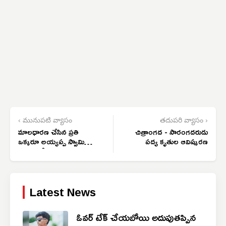
‹ మునుపటి వ్యాసం
తదుపరి వ్యాసం ›
మాలధారణ చేసిన ప్రతి
చిత్రాంగద - సారంగదరుడు
ఒక్కరూ అయ్యప్ప స్వామి
పద్య కృతుల ఆవిష్కరణ
స్వరూపమే
Latest News
ఓవర్ టేక్ చేయబోయి అదుపుతప్పిన