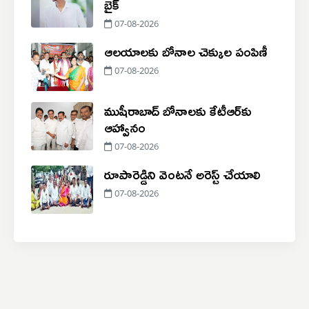
బైక్
07-08-2026
ఆలయాలకు బోనాల చెక్కుల పంపిణీ
07-08-2026
ముషీరాబాద్ బోనాలకు కేటీఆర్‌కు
ఆహ్వానం
07-08-2026
రూపారెడ్డిని వెంటనే అరెస్ట్ చేయాలి
07-08-2026