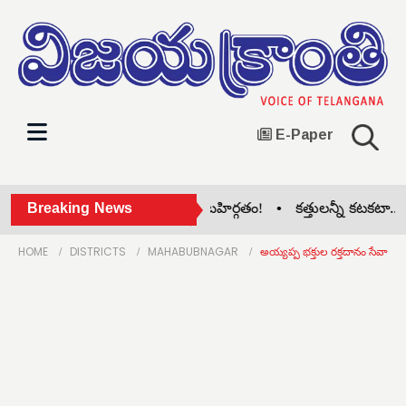
E-Paper
సిల్ల జిల్లా కాంగ్రెస్‌లో గ్రూప్ పోరు బహిర్గతం! •
Breaking News
కత్తులన్నీ కటకటా.. నెత్
HOME
DISTRICTS
MAHABUBNAGAR
అయ్యప్ప భక్తుల రక్తదానం సేవా భావ