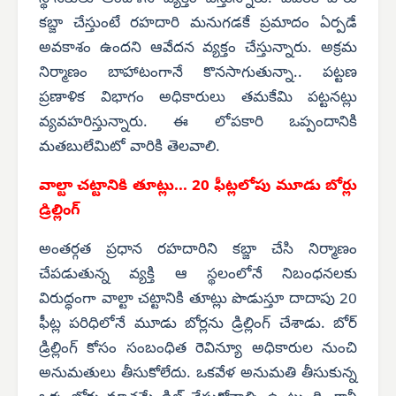
కబ్జా చేస్తుంటే రహదారి మనుగడకే ప్రమాదం ఏర్పడే
అవకాశం ఉందని ఆవేదన వ్యక్తం చేస్తున్నారు. అక్రమ
నిర్మాణం బాహాటంగానే కొనసాగుతున్నా.. పట్టణ
ప్రణాళిక విభాగం అధికారులు తమకేమి పట్టనట్లు
వ్యవహరిస్తున్నారు. ఈ లోపకారి ఒప్పందానికి
మతబులేమిటో వారికి తెలవాలి.
వాల్టా చట్టానికి తూట్లు... 20 ఫీట్లలోపు మూడు బోర్లు
డ్రిల్లింగ్
అంతర్గత ప్రధాన రహదారిని కబ్జా చేసి నిర్మాణం
చేపడుతున్న వ్యక్తి ఆ స్థలంలోనే నిబంధనలకు
విరుద్ధంగా వాల్టా చట్టానికి తూట్లు పొడుస్తూ దాదాపు 20
ఫీట్ల పరిధిలోనే మూడు బోర్లను డ్రిల్లింగ్ చేశాడు. బోర్
డ్రిల్లింగ్ కోసం సంబంధిత రెవిన్యూ అధికారుల నుంచి
అనుమతులు తీసుకోలేదు. ఒకవేళ అనుమతి తీసుకున్న