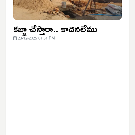
కబ్జా చేస్తారా.. కాదనలేము
23-12-2025 01:51 PM