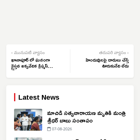
‹ మునుపటి వ్యాసం
తదుపరి వ్యాసం ›
ఖానాపూర్ లో ఘనంగా
హిందువులపై దాడులు చేస్తే
క్రైస్తవ ఐక్యవేదిక క్రిస్మస్
ఊరుకునేది లేదు
వేడుకలు
Latest News
మాచిడి సత్యనారాయణ మృతికి మంత్రి
శ్రీధర్ బాబు సంతాపం
07-08-2026