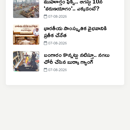
ముహూర్తం ఫిక్స్.. ఆగస్టు 10న
'వరుణయాగం'.. ఎక్కడంటే?
07-08-2026
భారతీయ సాంస్కృతిక వైభవానికి
ప్రతీక చేనేత
07-08-2026
బంగారం కొన్నట్టు నటిస్తూ.. నగలు
చోరీ చేసిన బుర్కా గ్యాంగ్
07-08-2026