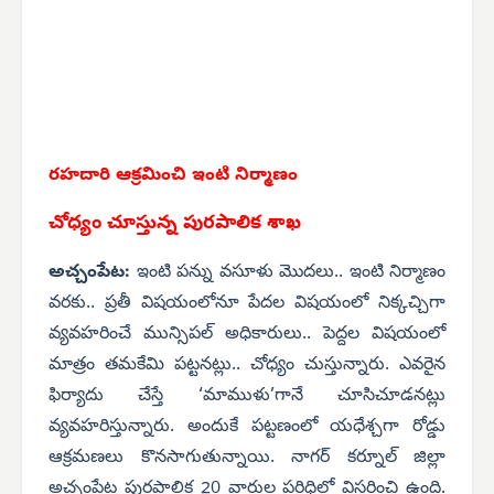
రహదారి ఆక్రమించి ఇంటి నిర్మాణం
చోధ్యం చూస్తున్న పురపాలిక శాఖ
అచ్చంపేట:
ఇంటి పన్ను వసూళు మొదలు.. ఇంటి నిర్మాణం
వరకు.. ప్రతీ విషయంలోనూ పేదల విషయంలో నిక్కచ్చిగా
వ్యవహరించే మున్సిపల్ అధికారులు.. పెద్దల విషయంలో
మాత్రం తమకేమి పట్టనట్లు.. చోధ్యం చుస్తున్నారు. ఎవరైన
ఫిర్యాదు చేస్తే ‘మాముళు’గానే చూసిచూడనట్లు
వ్యవహరిస్తున్నారు. అందుకే పట్టణంలో యధేశ్చగా రోడ్డు
ఆక్రమణలు కొనసాగుతున్నాయి. నాగర్ కర్నూల్ జిల్లా
అచ్చంపేట పురపాలిక 20 వార్డుల పరిధిలో విస్తరించి ఉంది.