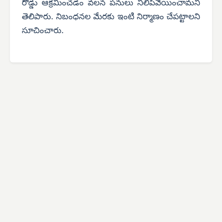
రోడ్డు ఆక్రమించడం వలన పనులు నిలిపివేయించామని
తెలిపారు. నిబంధనల మేరకు ఇంటి నిర్మాణం చేపట్టాలని
సూచించారు.