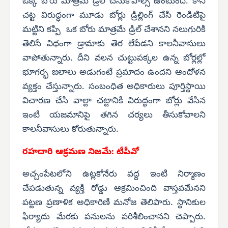
ఒక్క బోరు మాత్రమే డ్రిల్ చేసుకోవాల్సి ఉంటుంది. కానీ
చట్ట విరుద్ధంగా మూడు బోర్లు డ్రిల్లింగ్ చేసి రెండిటిపై
మట్టిని కప్పి ఒక బోరు మాత్రమే డ్రిల్ చేశానని నలుగురికి
తెలిసే విధంగా డ్రామాకు తెర లేపేడని కాలనీవాసులు
వాపోతున్నారు. దీని వలన చుట్టుపక్కల ఉన్న బోర్లల్లో
భూగర్భ జలాలు అడుగంటే ప్రమాదం ఉందని ఆందోళన
వ్యక్తం చేస్తున్నారు. సంబంధిత అధికారులు పూర్తిస్థాయి
విచారణ చేసి వాల్టా చట్టానికి విరుద్ధంగా బోర్లు వేసిన
ఇంటి యజమానిపై తగిన చర్యలు తీసుకోవాలని
కాలనీవాసులు కోరుతున్నారు.
రహదారి ఆక్రమణ నిజమే: టీపీవో
అచ్చంపేటలోని ఉట్లకోనేరు వద్ద ఇంటి నిర్మాణం
చేపడుతున్న వ్యక్తి రోడ్డు ఆక్రమించింది వాస్తవమేనని
పట్టణ ప్రణాళిక అధికారిణి మనోజ తెలిపారు. స్థానికుల
ఫిర్యాదు మేరకు పనులను పరిశీలించానని చెప్పారు.