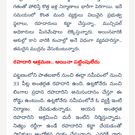
గతంతో పోలిస్తే కొత్త ఇళ్ల నిర్మాణాలు భారీగా పెరిగాయి. ఇదే
సమయంలో కొంత మంది వ్యక్తులు విలువైన ప్రభుత్వ
స్థలాలు, రహదారులు కబ్జా చేస్తున్నా.. మున్సిపల్
అధికారులు మీనమేషాలు లెక్కిస్తున్నారు. అయినవారికి
ఆకుల్లో కాని వారికి కంచాల్లో అనే విధంగా వ్యవహరిస్తూ..
తమదైన ముద్రను వేసుకుంటున్నారు.
రహదారి ఆక్రమణ.. అయినా పట్టింపులేదు
పట్టణంలోని పాతబజార్ నుంచి ఈద్గా సమీపంలో నుంచి
33 పీట్ల అంతర్గత రహదారి ఉంది. ఉట్లకోనేరు నుంచి
లింగాల ప్రధాన రహదారిని అనుసందానం చేస్తూ ఈ
రోడ్డు ఉంటుంది. ఉట్లకోనేరు సమీపంలోనే ఓ వ్యక్తి ఇంటి
నిర్మాణం చేపడుతున్నాడు. ఆయన అంతర్గత
రహదారిని ఆక్రమించి మరీ ఇంటిని నిర్మిస్తున్నాడు.
నిత్యం రద్దీగా ఉండే రహదారిని కబ్జా చేయడంతో
స్థానికులు ఆందోళన వ్యక్తం చేస్తున్నారు. ఎవరికి వారు