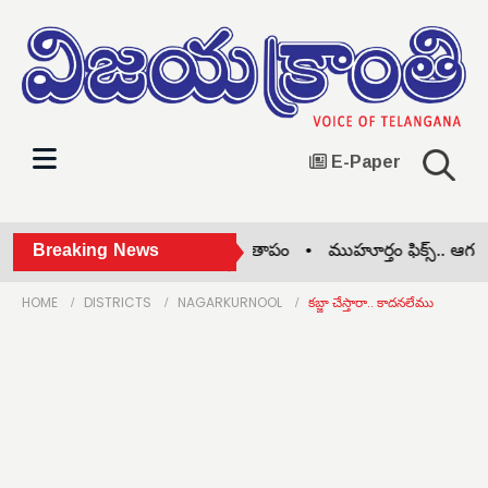
E-Paper
ృతికి మంత్రి శ్రీధర్ బాబు సంతాపం •
Breaking News
ముహూర్తం ఫిక్స్.. ఆగస్టు 
HOME
DISTRICTS
NAGARKURNOOL
కబ్జా చేస్తారా.. కాదనలేము