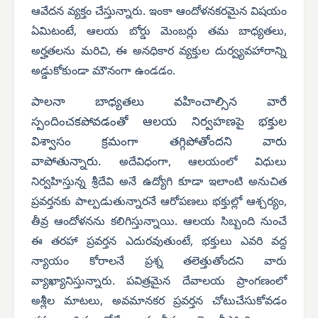
ఆవేదన వ్యక్తం చేస్తున్నారు.
ఇంకా ఆందోళనకరమైన విషయం
ఏమిటంటే, ఆలయ బోర్డు మెంబర్లు తమ బాధ్యతలు,
అర్హతలను మరిచి, ఈ అనధికార వ్యక్తుల దుర్వ్యవహారాన్ని
అడ్డుకోకుండా మౌనంగా ఉండడం.
పాలనా బాధ్యతలు వహించాల్సిన వారే
స్పందించకపోవడంతో ఆలయ నిర్వహణపై భక్తుల
విశ్వాసం క్రమంగా తగ్గిపోతోందని వారు
వాపోతున్నారు.
అదేవిధంగా, ఆలయంలో విధులు
నిర్వహిస్తున్న శ్రీదేవి అనే ఉద్యోగి కూడా ఇలాంటి అనుచిత
ప్రవర్తనకు పాల్పడుతున్నారనే ఆరోపణలు భక్తుల్లో ఆశ్చర్యం,
తీవ్ర ఆందోళనను కలిగిస్తున్నాయి. ఆలయ సిబ్బంది నుంచే
ఈ తరహా ప్రవర్తన ఎదురవుతుంటే, భక్తులు ఎవరి వద్ద
న్యాయం కోరాలనే ప్రశ్న తలెత్తుతోందని వారు
వ్యాఖ్యానిస్తున్నారు.
పవిత్రమైన దేవాలయ ప్రాంగణంలో
అశ్లీల మాటలు, అవమానకర ప్రవర్తన చోటుచేసుకోవడం