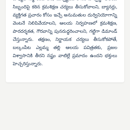
సిబ్బందిపై కఠిన క్రమశిక్షణ చర్యలు తీసుకోవాలని,
బ్యానర్లు,
వ్యక్తిగత ప్రచారం కోసం ఇచ్చే అనుమతుల దుర్వినియోగాన్ని
వెంటనే నిలిపివేయాలని, ఆలయ నిర్వహణలో క్రమశిక్షణ,
పారదర్శకత, గౌరవాన్ని పునరుద్ధరించాలని,
గట్టిగా డిమాండ్
చేస్తున్నారు. తక్షణం, నిర్ణాయక చర్యలు తీసుకోకపోతే,
బల్కంపేట ఎల్లమ్మ తల్లి ఆలయ పవిత్రతకు, ప్రజల
విశ్వాసానికి తీరని నష్టం వాటిల్లే ప్రమాదం ఉందని భక్తులు
హెచ్చరిస్తున్నారు.