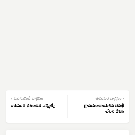
‹ మునుపటి వ్యాసం
తదుపరి వ్యాసం ›
ఇరుముడి ధరించిన ఎమ్మెల్యే
గ్రామపంచాయతీని తనిఖీ
చేసిన డిపిఓ