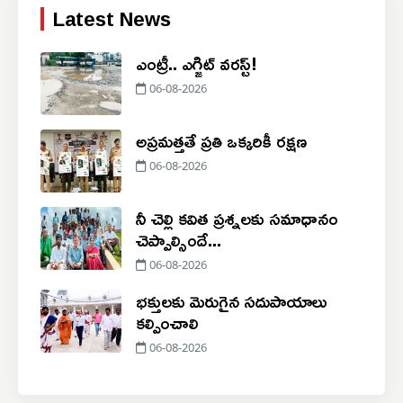
Latest News
ఎంట్రీ.. ఎగ్జిట్ వరస్ట్!
06-08-2026
అప్రమత్తతే ప్రతి ఒక్కరికీ రక్షణ
06-08-2026
నీ చెల్లి కవిత ప్రశ్నలకు సమాధానం
చెప్పాల్సిందే...
06-08-2026
భక్తులకు మెరుగైన సదుపాయాలు
కల్పించాలి
06-08-2026