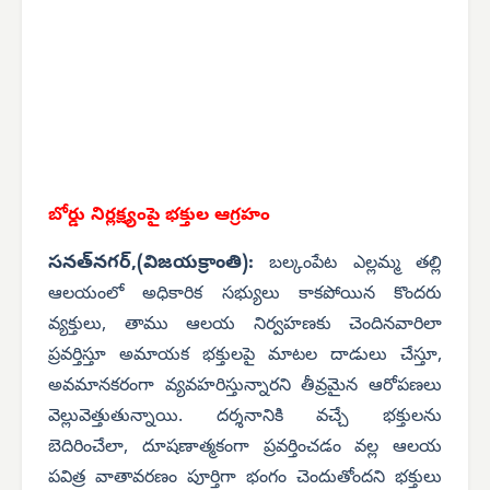
బోర్డు నిర్లక్ష్యంపై భక్తుల ఆగ్రహం
సనత్‌నగర్,(విజయక్రాంతి):
బల్కంపేట ఎల్లమ్మ తల్లి
ఆలయంలో అధికారిక సభ్యులు కాకపోయిన కొందరు
వ్యక్తులు, తాము ఆలయ నిర్వహణకు చెందినవారిలా
ప్రవర్తిస్తూ అమాయక భక్తులపై మాటల దాడులు చేస్తూ,
అవమానకరంగా వ్యవహరిస్తున్నారని తీవ్రమైన ఆరోపణలు
వెల్లువెత్తుతున్నాయి. దర్శనానికి వచ్చే భక్తులను
బెదిరించేలా, దూషణాత్మకంగా ప్రవర్తించడం వల్ల ఆలయ
పవిత్ర వాతావరణం పూర్తిగా భంగం చెందుతోందని భక్తులు