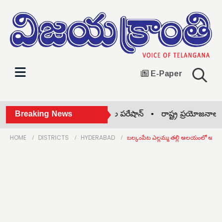
E-Paper
లాగ్ పనీర్‌పై బ్యాన్ •
Breaking News
ఫీజుల పరేషాన్ •
రాష్ట్ర ప్రయోజనాలు ఏపీక
HOME
DISTRICTS
HYDERABAD
బల్కంపేట ఎల్లమ్మ తల్లి ఆలయంలో అనధి