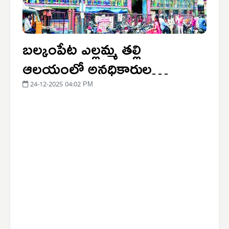
బల్కంపేట ఎల్లమ్మ తల్లి
ఆలయంలో అనధికారుల
దుర్వ్యవహారం
24-12-2025 04:02 PM