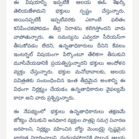
ఈ విషయాన్ని ఇప్పటికే ఆలయ ఈఓ శేఖర్కి
తెలియజేశామని భక్తులు స్పష్టం చేస్తున్నారు.
అయినప్పటికీ ఇప్పటివరకు ఎలాంటి ఫలితం
కనిపించకపోవడం తీవ్ర నిరాశను కలిగిస్తోందని వారు
వాపోతున్నారు. ఈ సమస్యను ఎవ్వరూ సీరియస్‌గా
తీసుకోవడం లేదని, ఉన్నతాధికారులు దీనిని కేవలం
ఇంటర్నల్ విషయంగా పేర్కొంటూ తేలికగా తీసుకుని
మూసివేయడానికి ప్రయత్నిస్తున్నారని భక్తులు ఆందోళన
వ్యక్తం చేస్తున్నారు. భక్తుల మనోభావాలకు, ఆలయ
పవిత్రతకు సంబంధించిన ఇంత తీవ్రమైన అంశాన్ని ఈ
విధంగా నిర్లక్ష్యం చేయడం ఉన్నతాధికారుల వైఫల్యమే
కాదా అని వారు ప్రశ్నిస్తున్నారు.
ఈ నేపథ్యంలో భక్తులు ఉన్నతాధికారులు తక్షణమే
జోక్యం చేసుకుని
అనధికార వ్యక్తుల పాత్రపై సమగ్ర విచారణ
జరపాలని, నిర్లక్ష్యం వహించిన బోర్డు మెంబర్లపై స్పష్టమైన
బాధ్యత నిర్ధారించాలని, దుర్వ్యవహారానికి పాల్పడ్డ ఆలయ