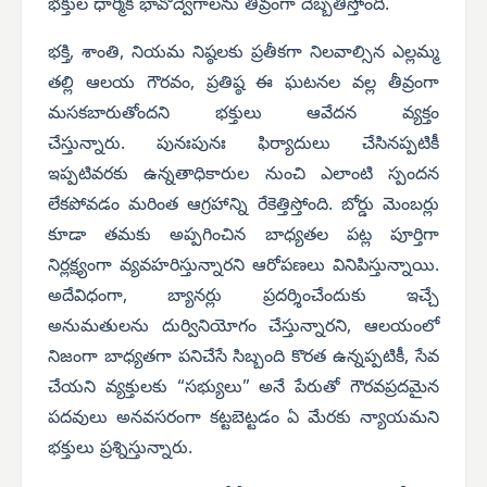
భక్తుల ధార్మిక భావోద్వేగాలను తీవ్రంగా దెబ్బతీస్తోంది.
భక్తి, శాంతి, నియమ నిష్ఠలకు ప్రతీకగా నిలవాల్సిన ఎల్లమ్మ
తల్లి ఆలయ గౌరవం, ప్రతిష్ఠ ఈ ఘటనల వల్ల తీవ్రంగా
మసకబారుతోందని భక్తులు ఆవేదన వ్యక్తం
చేస్తున్నారు.
పునఃపునః ఫిర్యాదులు చేసినప్పటికీ
ఇప్పటివరకు ఉన్నతాధికారుల నుంచి ఎలాంటి స్పందన
లేకపోవడం మరింత ఆగ్రహాన్ని రేకెత్తిస్తోంది. బోర్డు మెంబర్లు
కూడా తమకు అప్పగించిన బాధ్యతల పట్ల పూర్తిగా
నిర్లక్ష్యంగా వ్యవహరిస్తున్నారని ఆరోపణలు వినిపిస్తున్నాయి.
అదేవిధంగా, బ్యానర్లు ప్రదర్శించేందుకు ఇచ్చే
అనుమతులను దుర్వినియోగం చేస్తున్నారని, ఆలయంలో
నిజంగా బాధ్యతగా పనిచేసే సిబ్బంది కొరత ఉన్నప్పటికీ, సేవ
చేయని వ్యక్తులకు “సభ్యులు” అనే పేరుతో గౌరవప్రదమైన
పదవులు అనవసరంగా కట్టబెట్టడం ఏ మేరకు న్యాయమని
భక్తులు ప్రశ్నిస్తున్నారు.