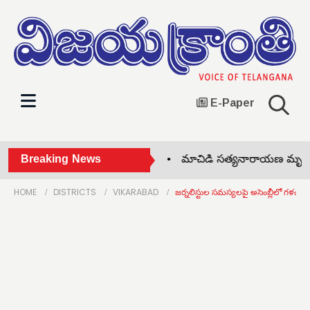
E-Paper
ఢిల్లీకి తెలంగాణ బీజేపీ నేతలు •
Breaking News
మాచిడి సత్యనారాయణ మృతికి మంత
HOME
DISTRICTS
VIKARABAD
జర్నలిస్టుల సమస్యలపై అసెంబ్లీలో గళం విప