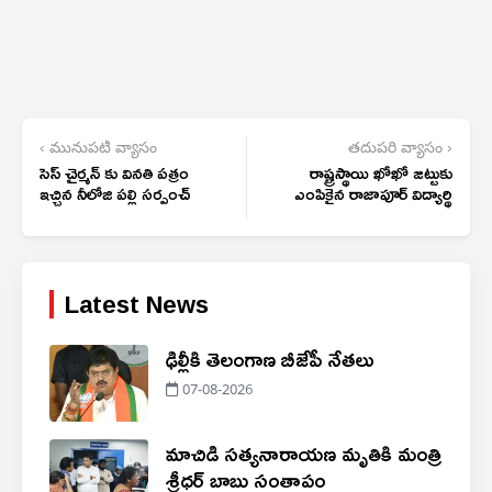
‹ మునుపటి వ్యాసం
తదుపరి వ్యాసం ›
సెస్ చైర్మన్ కు వినతి పత్రం
రాష్ట్రస్థాయి ఖోఖో జట్టుకు
ఇచ్చిన నీలోజి పల్లి సర్పంచ్
ఎంపికైన రాజాపూర్ విద్యార్థి
Latest News
ఢిల్లీకి తెలంగాణ బీజేపీ నేతలు
07-08-2026
మాచిడి సత్యనారాయణ మృతికి మంత్రి
శ్రీధర్ బాబు సంతాపం