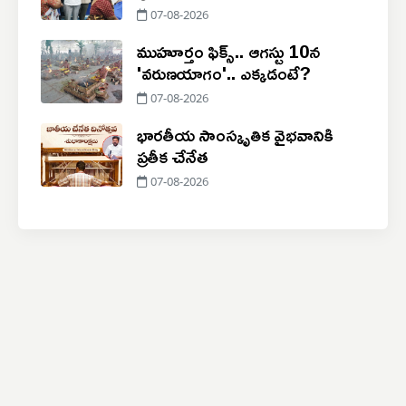
07-08-2026
ముహూర్తం ఫిక్స్.. ఆగస్టు 10న
'వరుణయాగం'.. ఎక్కడంటే?
07-08-2026
భారతీయ సాంస్కృతిక వైభవానికి
ప్రతీక చేనేత
07-08-2026