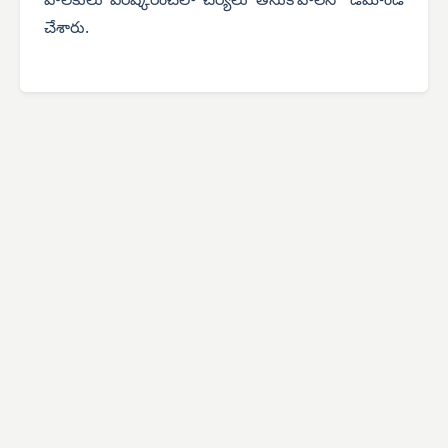
పాలకులు పరిష్కరించేలా చర్యలు తీసుకోవాలని డిమాండ్
చేశారు.