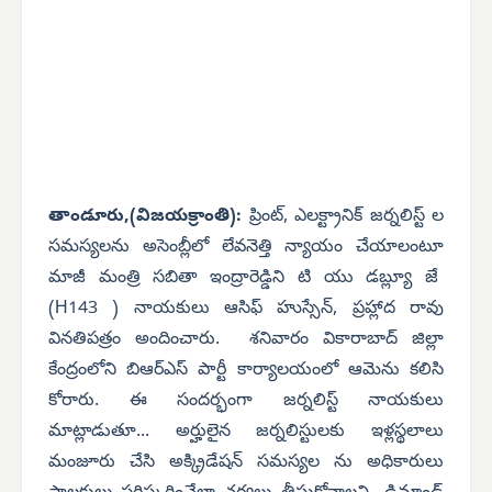
తాండూరు,(విజయక్రాంతి):
ప్రింట్, ఎలక్ట్రానిక్ జర్నలిస్ట్ ల
సమస్యలను అసెంబ్లీలో లేవనెత్తి న్యాయం చేయాలంటూ
మాజీ మంత్రి సబితా ఇంద్రారెడ్డిని టి యు డబ్ల్యూ జే
(H143 ) నాయకులు ఆసిఫ్ హుస్సేన్, ప్రహ్లాద రావు
వినతిపత్రం అందించారు. శనివారం వికారాబాద్ జిల్లా
కేంద్రంలోని బిఆర్ఎస్ పార్టీ కార్యాలయంలో ఆమెను కలిసి
కోరారు. ఈ సందర్భంగా జర్నలిస్ట్ నాయకులు
మాట్లాడుతూ... అర్హులైన జర్నలిస్టులకు ఇళ్లస్థలాలు
మంజూరు చేసి అక్క్రిడేషన్ సమస్యల ను అధికారులు