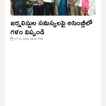
జర్నలిస్టుల సమస్యలపై అసెంబ్లీలో
గళం విప్పండి
27-12-2025 08:47 PM