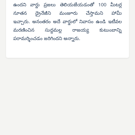
ఉందని వార్డు ప్రజలు తెలియజేయడంతో 100 మీటర్ల
నూతన డ్రైనేజీని మంజూరు చేస్తామని హామీ
ఇచ్చారు.
అనంతరం అదే వార్డులో నివాసం ఉండి ఇటీవల
మరణించిన సుద్దమల్ల రాజయ్య కుటుంబాన్ని
పరామర్శించడం జరిగిందని అన్నారు.