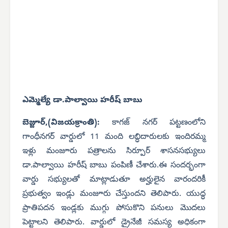
ఎమ్మెల్యే డా.పాల్వాయి హరీష్ బాబు
బెజ్జూర్,(విజయక్రాంతి):
కాగజ్ నగర్ పట్టణంలోని
గాంధీనగర్ వార్డులో 11 మంది లబ్ధిదారులకు ఇందిరమ్మ
ఇళ్లు మంజూరు పత్రాలను సిర్పూర్ శాసనసభ్యులు
డా.పాల్వాయి హరీష్ బాబు పంపిణీ చేశారు.ఈ సందర్భంగా
వార్డు సభ్యులతో మాట్లాడుతూ అర్హులైన వారందరికీ
ప్రభుత్వం ఇండ్లు మంజూరు చేస్తుందని తెలిపారు. యుద్ధ
ప్రాతిపదన ఇండ్లకు ముగ్గు పోసుకొని పనులు మొదలు
పెట్టాలని తెలిపారు. వార్డులో డ్రైనేజీ సమస్య అధికంగా