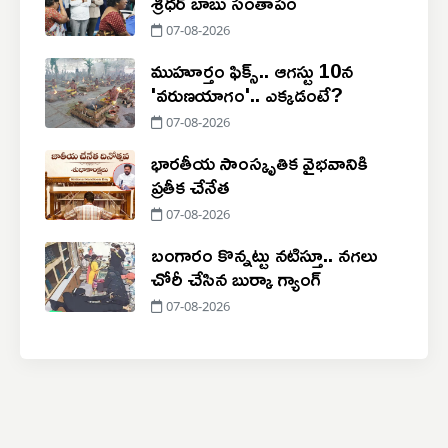
శ్రీధర్ బాబు సంతాపం
07-08-2026
ముహూర్తం ఫిక్స్.. ఆగస్టు 10న
'వరుణయాగం'.. ఎక్కడంటే?
07-08-2026
భారతీయ సాంస్కృతిక వైభవానికి
ప్రతీక చేనేత
07-08-2026
బంగారం కొన్నట్టు నటిస్తూ.. నగలు
చోరీ చేసిన బుర్కా గ్యాంగ్
07-08-2026