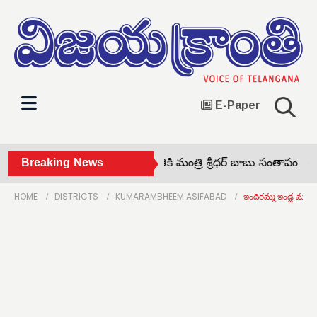
E-Paper
మాచిడి సత్యనారాయణ మృతికి మంత్రి శ్రీధర్ బాబు సంతాపం •
Breaking News
ముహ
HOME
DISTRICTS
KUMARAMBHEEM ASIFABAD
ఇందిరమ్మ ఇండ్ల మంజూ