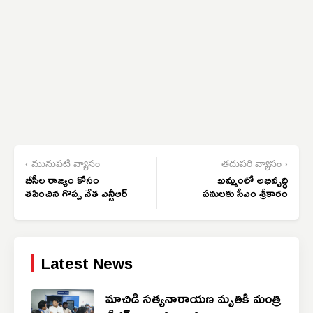
‹ మునుపటి వ్యాసం
తదుపరి వ్యాసం ›
బీసీల రాజ్యం కోసం
ఖమ్మంలో అభివృద్ధి
తపించిన గొప్ప నేత ఎన్టీఆర్
పనులకు సీఎం శ్రీకారం
Latest News
మాచిడి సత్యనారాయణ మృతికి మంత్రి