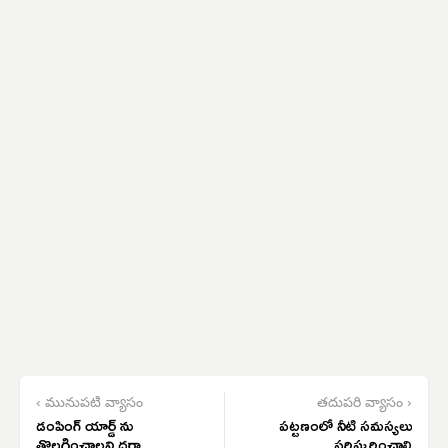
‹ మునుపటి వ్యాసం
తదుపరి వ్యాసం ›
డంపింగ్ యార్డ్ ను
పట్టణంలో నీటి సమస్యలు
తొలగించాలని ధర్నా
పరిష్కరించాలి