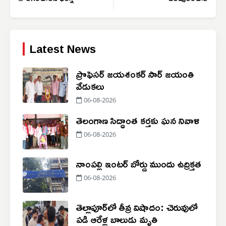
Latest News
ప్రొఫెసర్ జయశంకర్ సార్ జయంతి
వేడుకలు
06-08-2026
తెలంగాణ సిద్ధాంత కర్తకు ఘన నివాళి
06-08-2026
నాంపల్లి ఇంటర్ బోర్డు ముందు ఉద్రిక్తత
06-08-2026
తెల్లాపూర్‌లో తీవ్ర విషాదం: చెరువులో
పడి ఆరేళ్ల బాలుడు మృతి