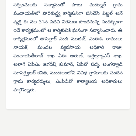
సర్పంచులకు సన్మానంతో పాటు మద్నూర్ గ్రామ
పంచాయతీలో పారిశుద్ధ్య కార్మికునిగా పనిచేసే విట్టల్ అనే
వ్యక్తి ఈ నెల 31న పదవి విరమణ పొందనున్న సందర్భంగా
ఇదే కార్యక్రమంలో ఆ కార్మికునికి ఘనంగా సన్మానించారు. ఈ
కార్యక్రమంలో తాసిల్దార్ ఎండి ముజీబ్, ఎంఈఓ రాములు
నాయక్, మండల వ్యవసాయ అధికారి రాజు,
పంచాయతీరాజ్ శాఖ ఏఈ అరుణ్, ఆర్డబ్ల్యూఎస్ శాఖ,
అలాగే ఏపీఎం జగదీష్ కుమార్, ఏపీవో పద్మ, అంగన్వాడి
సూపర్వైజర్ కవిత, మండలంలోని వివిధ గ్రామాలకు చెందిన
గ్రామ కార్యదర్శులు, ఎంపీడీవో కార్యాలయ అధికారులు
పాల్గొన్నారు.