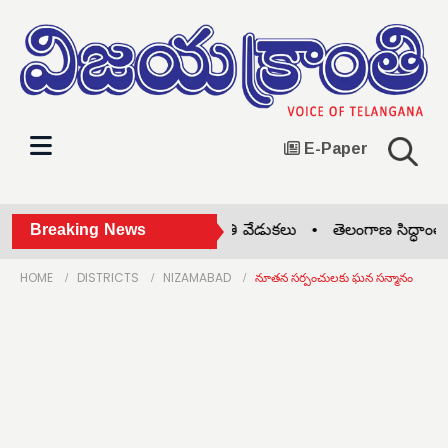
E-Paper
ప్రొఫెసర్ జయశంకర్ సార్ జయంతి వేడుకలు •
Breaking News
తెలంగాణ సిద్ధాంత కర్
HOME
DISTRICTS
NIZAMABAD
నూతన సర్పంచులకు ఘన సన్మానం