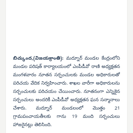
బిచ్కుంద,(విజయక్రాంతి):
మద్నూర్ మండల కేంద్రంలోని
మండల పరిషత్ కార్యాలయంలో ఎంపీడీవో రాణి అధ్యక్షతన
మంగళవారం నూతన సర్పంచులకు మండల అధికారులతో
పరిచయ వేదిక నిర్వహించారు. శాఖల వారీగా అధికారులను
సర్పంచులకు పరిచయం చేయించారు. నూతనంగా ఎన్నికైన
సర్పంచులు అందరికీ ఎంపీడీవో అధ్యక్షతన ఘన సన్మానాలు
చేశారు. మద్నూర్ మండలంలో మొత్తం 21
గ్రామపంచాయతీలకు గాను 19 మంది సర్పంచులు
హాజరైనట్లు తెలిసింది.