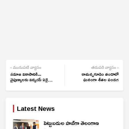
‹ మునుపటి వ్యాసం
తదుపరి వ్యాసం ›
సమాజ వికాసానికి...
రామన్నగూడెం తండాలో
నైపుణ్యాలకు విద్యయే ఏకైక
ఘనంగా శీతల పండగ
మార్గం
Latest News
పెట్టుబడుల హబ్‌గా తెలంగాణ