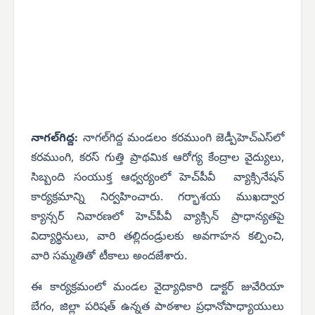
నాగల్‌గిద్ద:
నాగల్‌గిద్ద మండలం కరముంగి జెడ్పీహెచ్‌ఎస్‌లో
కరముంగి, కరస్‌ గుత్తి ప్రాథమిక ఆరోగ్య కేంద్రాల వైద్యులు,
సిబ్బంది సంయుక్త ఆధ్వర్యంలో హెచ్‌పీవీ వ్యాక్సినేషన్
కార్యక్రమాన్ని నిర్వహించారు. గర్భాశయ ముఖద్వార
క్యాన్సర్‌ నివారణలో హెచ్‌పీవీ వ్యాక్సిన్‌ ప్రాధాన్యతపై
విద్యార్థినులు, వారి తల్లిదండ్రులకు అవగాహన కల్పించి,
వారి సమ్మతితో టీకాలు అందజేశారు.
ఈ కార్యక్రమంలో మండల వైద్యాధికారి డాక్టర్ జువేరియా
బేగం, జిల్లా పరిషత్ ఉన్నత పాఠశాల ప్రధానోపాధ్యాయులు