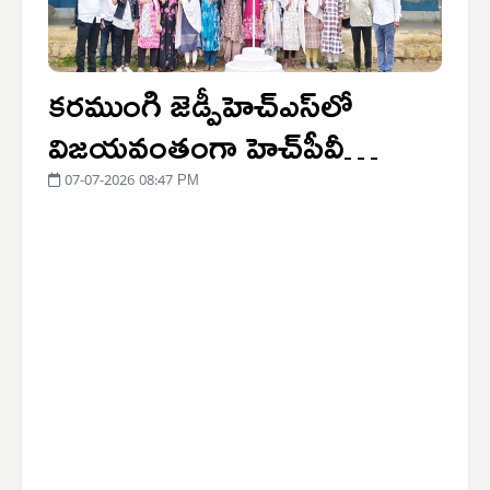
కరముంగి జెడ్పీహెచ్‌ఎస్‌లో
విజయవంతంగా హెచ్‌పీవీ
వ్యాక్సినేషన్ కార్యక్రమం
07-07-2026 08:47 PM