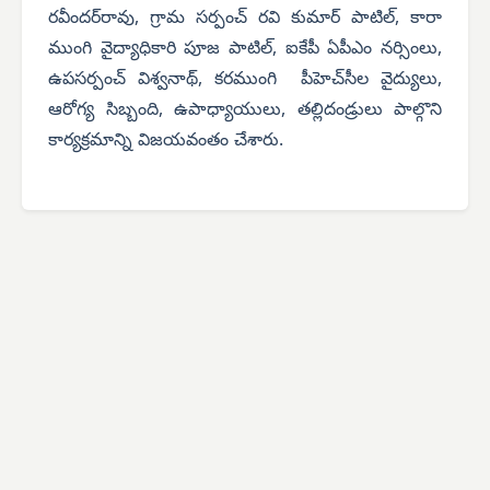
రవీందర్‌రావు, గ్రామ సర్పంచ్ రవి కుమార్ పాటిల్, కారా
ముంగి వైద్యాధికారి పూజ పాటిల్, ఐకేపీ ఏపీఎం నర్సింలు,
ఉపసర్పంచ్ విశ్వనాథ్, కరముంగి పీహెచ్‌సీల వైద్యులు,
ఆరోగ్య సిబ్బంది, ఉపాధ్యాయులు, తల్లిదండ్రులు పాల్గొని
కార్యక్రమాన్ని విజయవంతం చేశారు.