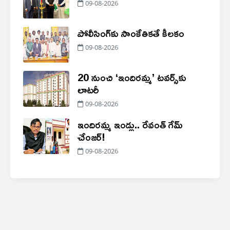
09-08-2026
పోలీసింగ్‌కు సాంకేతికతే కీలకం
09-08-2026
20 నుంచి ‘ఇందిరమ్మ’ టవర్స్‌కు
లాటరీ
09-08-2026
ఇందిరమ్మ ఇండ్లు.. రేవంత్ గేమ్
చేంజర్!
09-08-2026