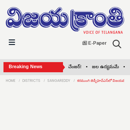
E-Paper
ఇందిరమ్మ ఇండ్లు.. రేవంత్ గేమ్ చేంజర్! •
Breaking News
జల ఉద్యమమే •
నిధు
HOME
DISTRICTS
SANGAREDDY
కరముంగి జెడ్పీహెచ్‌ఎస్‌లో విజయవంతంగా 