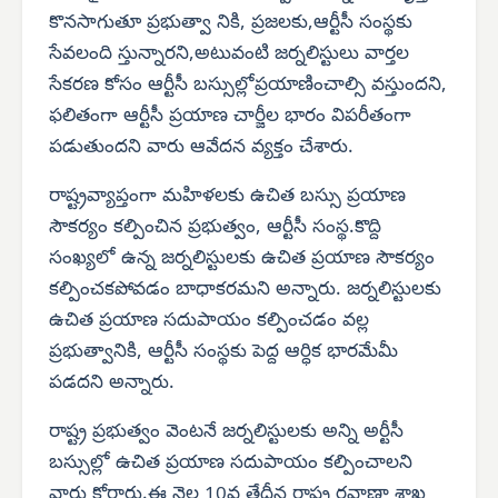
కొనసాగుతూ ప్రభుత్వా నికి, ప్రజలకు,ఆర్టీసీ సంస్థకు
సేవలంది స్తున్నారని,అటువంటి జర్నలిస్టులు వార్తల
సేకరణ కోసం ఆర్టీసీ బస్సుల్లోప్రయాణించాల్సి వస్తుందని,
ఫలితంగా ఆర్టీసీ ప్రయాణ చార్జీల భారం విపరీతంగా
పడుతుందని వారు ఆవేదన వ్యక్తం చేశారు.
రాష్ట్రవ్యాప్తంగా మహిళలకు ఉచిత బస్సు ప్రయాణ
సౌకర్యం కల్పించిన ప్రభుత్వం, ఆర్టీసీ సంస్థ.కొద్ది
సంఖ్యలో ఉన్న జర్నలిస్టులకు ఉచిత ప్రయాణ సౌకర్యం
కల్పించకపోవడం బాధాకరమని అన్నారు. జర్నలిస్టులకు
ఉచిత ప్రయాణ సదుపాయం కల్పించడం వల్ల
ప్రభుత్వానికి, ఆర్టీసీ సంస్థకు పెద్ద ఆర్ధిక భారమేమీ
పడదని అన్నారు.
రాష్ట్ర ప్రభుత్వం వెంటనే జర్నలిస్టులకు అన్ని అర్టీసీ
బస్సుల్లో ఉచిత ప్రయాణ సదుపాయం కల్పించాలని
వారు కోరారు.ఈ నెల 10వ తేదీన రాష్ట్ర రవాణా శాఖ