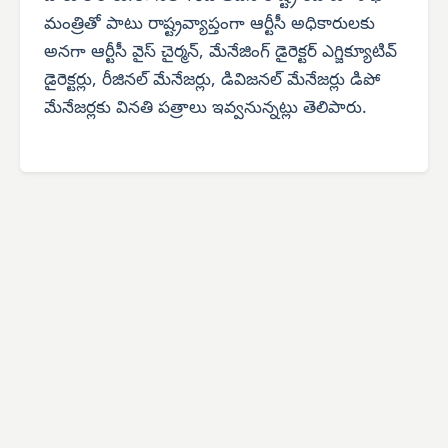
మంత్రితో పాటు రాష్ట్రవ్యాప్తంగా ఆర్టీసీ అధికారులకు
అనగా ఆర్టీసీ వైస్ చైర్మన్, మేనేజింగ్ డైరెక్టర్ ఎగ్జిక్యూటివ్
డైరెక్టర్లు, రీజినల్ మేనేజర్లు, డివిజనల్ మేనేజర్లు డిపో
మేనేజర్లకు వినతి పత్రాలు ఇవ్వనున్నట్లు తెలిపారు.