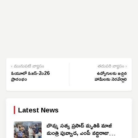
‹ మునుపటి వ్యాసం
తదుపరి వ్యాసం ›
ఓయూలో ఓజస్-2౦26
ఉద్యోగులకు ఇచ్చిన
ప్రారంభం
హామీలను నెరవేర్చాలి
Latest News
బొమ్మ సత్య ప్రసాద్ మృతికి మాజీ
మంత్రి పువ్వాడ, ఎంపీ వద్దిరాజు