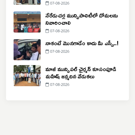
సంతాపం
07-08-2026
నేరేడుచర్ల మున్సిపాలిటీలో దోమలను
నివారించాలి
07-08-2026
నాకంటే మొనగాడేం కాదు మీ ఎస్పీ..!
07-08-2026
మాజీ మున్సిపల్ చైర్మన్ కూసంపూడి
మహేష్ జన్మదిన వేడుకలు
07-08-2026