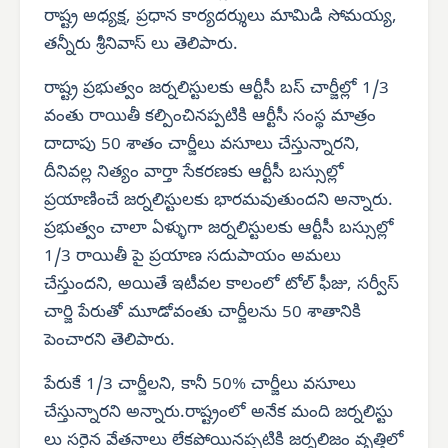
రాష్ట్ర అధ్యక్ష, ప్రధాన కార్యదర్శులు మామిడి సోమయ్య,
తన్నీరు శ్రీనివాస్ లు తెలిపారు.
రాష్ట్ర ప్రభుత్వం జర్నలిస్టులకు ఆర్టీసీ బస్ చార్జీల్లో 1/3
వంతు రాయితీ కల్పించినప్పటికి ఆర్టీసీ సంస్థ మాత్రం
దాదాపు 50 శాతం చార్జీలు వసూలు చేస్తున్నారని,
దీనివల్ల నిత్యం వార్తా సేకరణకు ఆర్టీసీ బస్సుల్లో
ప్రయాణించే జర్నలిస్టులకు భారమవుతుందని అన్నారు.
ప్రభుత్వం చాలా ఏళ్ళుగా జర్నలిస్టులకు ఆర్టీసీ బస్సుల్లో
1/3 రాయితీ పై ప్రయాణ సదుపాయం అమలు
చేస్తుందని, అయితే ఇటీవల కాలంలో టోల్ ఫీజు, సర్వీస్
చార్జి పేరుతో మూడోవంతు చార్జీలను 50 శాతానికి
పెంచారని తెలిపారు.
పేరుకే 1/3 చార్జీలని, కానీ 50% చార్జీలు వసూలు
చేస్తున్నారని అన్నారు.రాష్ట్రంలో అనేక మంది జర్నలిస్టు
లు సరైన వేతనాలు లేకపోయినప్పటికి జర్నలిజం వృత్తిలో