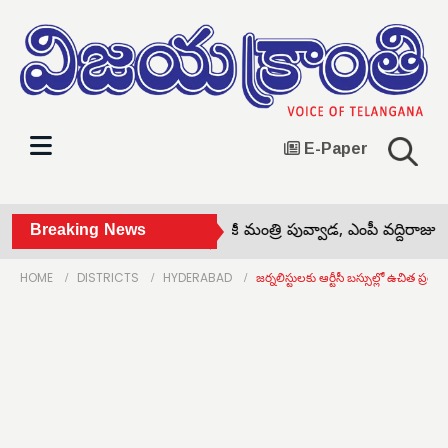
E-Paper
బొమ్మ సత్య ప్రసాద్ మృతికి మాజీ మంత్రి పువ్వాడ, ఎంపీ వద్దిరాజు స
Breaking News
HOME
DISTRICTS
HYDERABAD
జర్నలిస్టులకు ఆర్టీసీ బస్సుల్లో ఉచిత ప్రయ