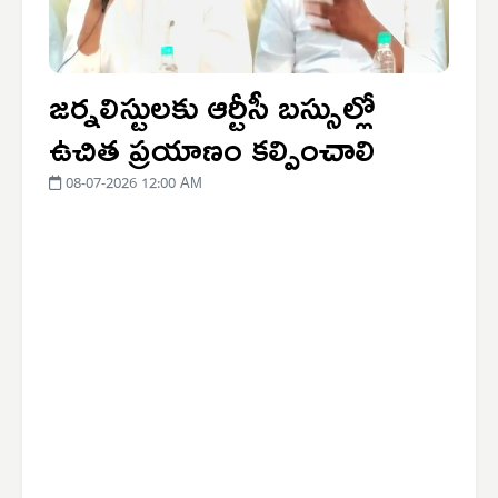
జర్నలిస్టులకు ఆర్టీసీ బస్సుల్లో
ఉచిత ప్రయాణం కల్పించాలి
08-07-2026 12:00 AM