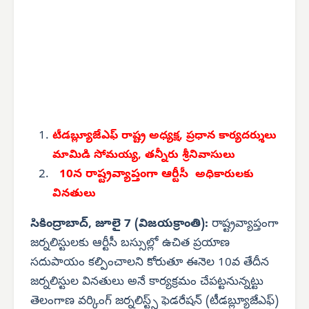
టీడబ్ల్యూజేఎఫ్ రాష్ట్ర అధ్యక్ష,
ప్రధాన కార్యదర్శులు
మామిడి సోమయ్య,
తన్నీరు శ్రీనివాసులు
10న రాష్ట్రవ్యాప్తంగా ఆర్టీసీ
అధికారులకు
వినతులు
సికింద్రాబాద్, జూలై 7 (విజయక్రాంతి):
రాష్ట్రవ్యాప్తంగా
జర్నలిస్టులకు ఆర్టీసీ బస్సుల్లో ఉచిత ప్రయాణ
సదుపాయం కల్పించాలని కోరుతూ ఈనెల 10వ తేదీన
జర్నలిస్టుల వినతులు అనే కార్యక్రమం చేపట్టనున్నట్టు
తెలంగాణ వర్కింగ్ జర్నలిస్ట్స్ ఫెడరేషన్ (టీడబ్ల్యూజేఎఫ్)