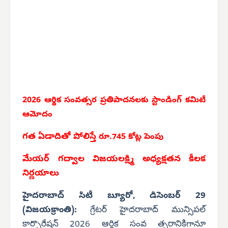
2026 ఆర్థిక సంవత్సర
ప్రతిపాదనలకు స్టాండింగ్ కమిటీ
ఆమోదం
గత ఏడాదితో పోలిస్తే
రూ.745 కోట్ల పెంపు
మేయర్ గద్వాల విజయలక్ష్మి అధ్యక్షతన కీలక
నిర్ణయాలు
హైదరాబాద్ సిటీ బ్యూరో, డిసెంబర్ 29
(విజయక్రాంతి):
గ్రేటర్ హైదరాబాద్ మున్సిపల్
కార్పొరేషన్ 2026 ఆర్థిక సంవ త్సరానికిగానూ