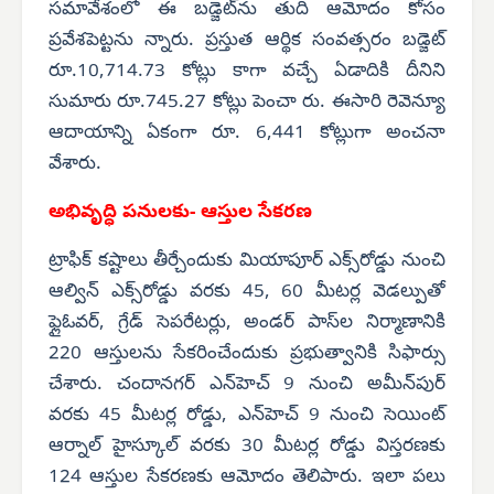
సమావేశంలో ఈ బడ్జెట్‌ను తుది ఆమోదం కోసం
ప్రవేశపెట్టను న్నారు. ప్రస్తుత ఆర్థిక సంవత్సరం బడ్జెట్
రూ.10,714.73 కోట్లు కాగా వచ్చే ఏడాదికి దీనిని
సుమారు రూ.745.27 కోట్లు పెంచా రు. ఈసారి రెవెన్యూ
ఆదాయాన్ని ఏకంగా రూ. 6,441 కోట్లుగా అంచనా
వేశారు.
అభివృద్ధి పనులకు- ఆస్తుల సేకరణ
ట్రాఫిక్ కష్టాలు తీర్చేందుకు మియాపూర్ ఎక్స్‌రోడ్డు నుంచి
ఆల్విన్ ఎక్స్‌రోడ్డు వరకు 45, 60 మీటర్ల వెడల్పుతో
ఫ్లైఓవర్, గ్రేడ్ సెపరేటర్లు, అండర్ పాస్‌ల నిర్మాణానికి
220 ఆస్తులను సేకరించేందుకు ప్రభుత్వానికి సిఫార్సు
చేశారు. చందానగర్ ఎన్‌హెచ్ 9 నుంచి అమీన్‌పుర్
వరకు 45 మీటర్ల రోడ్డు, ఎన్‌హెచ్ 9 నుంచి సెయింట్
ఆర్నాల్ హైస్కూల్ వరకు 30 మీటర్ల రోడ్డు విస్తరణకు
124 ఆస్తుల సేకరణకు ఆమోదం తెలిపారు. ఇలా పలు