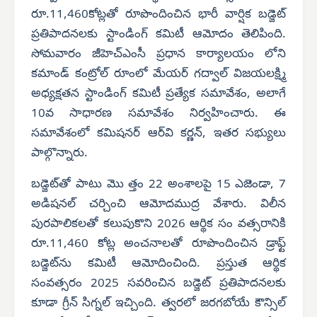
రూ.11,460కోట్లతో రూపొందించిన భారీ వార్షిక బడ్జెట్
ప్రతిపాదనలకు స్టాండింగ్ కమిటీ ఆమోదం తెలిపింది.
సోమవారం జీహెచ్‌ఎంసీ ప్రధాన కార్యాలయం లోని
కమాండ్ కంట్రోల్ రూంలో మేయర్ గద్వాల్ విజయలక్ష్మి
అధ్యక్షతన స్టాండింగ్ కమిటీ ప్రత్యేక సమావేశం, అలాగే
10వ సాధారణ సమావేశం నిర్వహించారు. ఈ
సమావేశంలో కమిషనర్ ఆర్‌వి కర్ణన్, ఇతర సభ్యులు
పాల్గొన్నారు.
బడ్జెట్‌తో పాటు మొ త్తం 22 అంశాలపై 15 ఎజెండా, 7
అడిషనల్ చర్చించి ఆమోదముద్ర వేశారు. విలీన
పురపాలికలతో కలుపుకొని 2026 ఆర్థిక సం వత్సరానికి
రూ.11,460 కోట్ల అంచనాలతో రూపొందించిన డ్రాఫ్ట్
బడ్జెట్‌ను కమిటీ ఆమోదించింది. ప్రస్తుత ఆర్థిక
సంవత్సరం 2025 సవరించిన బడ్జెట్ ప్రతిపాదనలకు
కూడా గ్రీన్ సిగ్నల్ ఇచ్చింది. త్వరలో జరగబోయే కౌన్సిల్