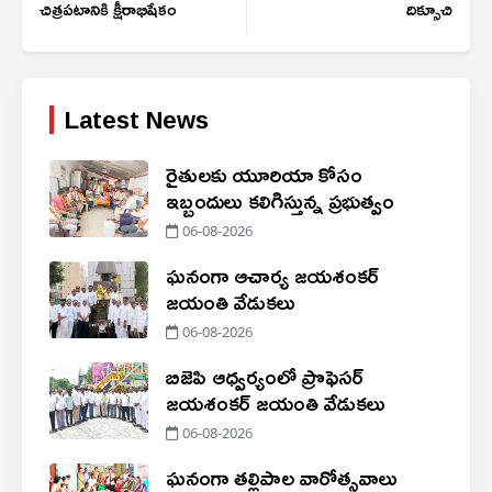
చిత్రపటానికి క్షీరాభిషేకం
దిక్సూచి
Latest News
రైతులకు యూరియా కోసం
ఇబ్బందులు కలిగిస్తున్న ప్రభుత్వం
06-08-2026
ఘనంగా ఆచార్య జయశంకర్
జయంతి వేడుకలు
06-08-2026
బిజెపి ఆధ్వర్యంలో ప్రొఫెసర్
జయశంకర్ జయంతి వేడుకలు
06-08-2026
ఘనంగా తల్లిపాల వారోత్సవాలు