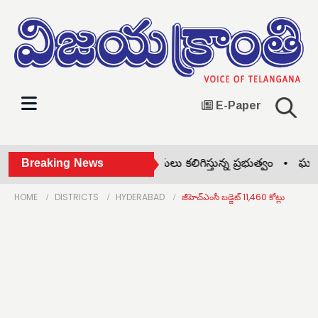
E-Paper
ులకు యూరియా కోసం ఇబ్బందులు కలిగిస్తున్న ప్రభుత్వం •
Breaking News
ఘనంగా ఆ
HOME
DISTRICTS
HYDERABAD
జీహెచ్‌ఎంసీ బడ్జెట్ 11,460 కోట్లు