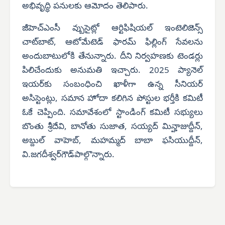
అభివృద్ధి పనులకు ఆమోదం తెలిపారు.
జీహెచ్‌ఎంసీ వ్బుసైట్లో ఆర్టిఫిషియల్ ఇంటెలిజెన్స్
చాట్‌బాట్, ఆటోమేటెడ్ ఫారమ్ ఫిల్లింగ్ సేవలను
అందుబాటులోకి తేనున్నారు. దీని నిర్వహణకు టెండర్లు
పిలిచేందుకు అనుమతి ఇచ్చారు. 2025 ప్యానెల్
ఇయర్‌కు సంబంధించి ఖాళీగా ఉన్న సీనియర్
అసిస్టెంట్లు, సమాన హోదా కలిగిన పోస్టుల భర్తీకి కమిటీ
ఓకే చెప్పింది. సమావేశంలో స్టాండింగ్ కమిటీ సభ్యులు
బొంతు శ్రీదేవి, బానోతు సుజాత, సయ్యద్ మిన్హాజుద్దీన్,
అబ్దుల్ వాహెబ్, మహమ్మద్ బాబా ఫసియుద్దీన్,
వి.జగదీశ్వర్‌గౌడ్‌పాల్గొన్నారు.