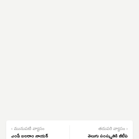
‹ మునుపటి వ్యాసం
తదుపరి వ్యాసం ›
ఎంపీ బలరాం నాయక్
తెలుగు సంస్కృతికి జీటీఏ