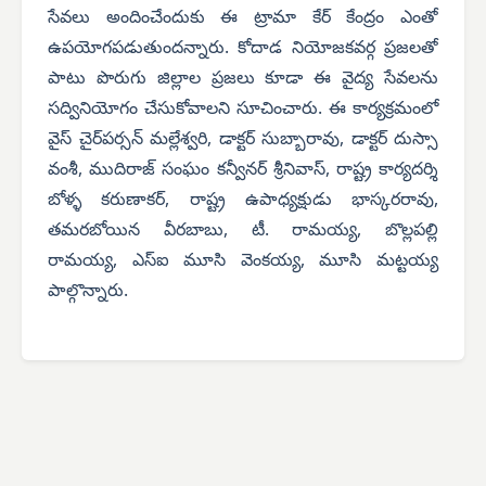
సేవలు అందించేందుకు ఈ ట్రామా కేర్ కేంద్రం ఎంతో
ఉపయోగపడుతుందన్నారు. కోదాడ నియోజకవర్గ ప్రజలతో
పాటు పొరుగు జిల్లాల ప్రజలు కూడా ఈ వైద్య సేవలను
సద్వినియోగం చేసుకోవాలని సూచించారు. ఈ కార్యక్రమంలో
వైస్ చైర్‌పర్సన్ మల్లేశ్వరి, డాక్టర్ సుబ్బారావు, డాక్టర్ దుస్సా
వంశీ, ముదిరాజ్ సంఘం కన్వీనర్ శ్రీనివాస్, రాష్ట్ర కార్యదర్శి
బోళ్ళ కరుణాకర్, రాష్ట్ర ఉపాధ్యక్షుడు భాస్కరరావు,
తమరబోయిన వీరబాబు, టీ. రామయ్య, బొల్లపల్లి
రామయ్య, ఎస్‌ఐ మూసి వెంకయ్య, మూసి మట్టయ్య
పాల్గొన్నారు.