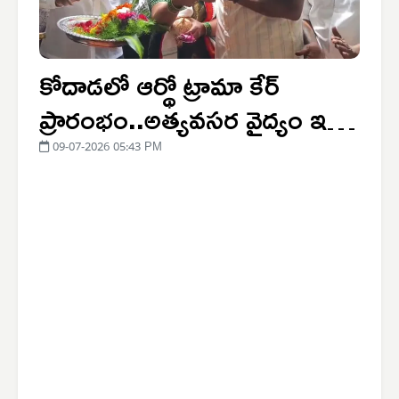
కోదాడలో ఆర్థో ట్రామా కేర్
ప్రారంభం..అత్యవసర వైద్యం ఇక
మరింత చేరువ
09-07-2026 05:43 PM