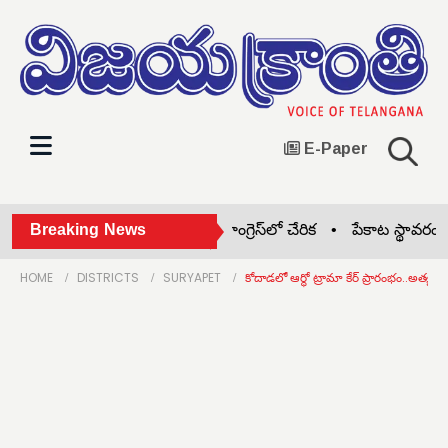
E-Paper
పాటు 10 మంది వార్డు సభ్యు లు కాంగ్రెస్‌లో చేరిక •
Breaking News
పేకాట స్థావరంపై పో
HOME
DISTRICTS
SURYAPET
కోదాడలో ఆర్థో ట్రామా కేర్ ప్రారంభం..అత్