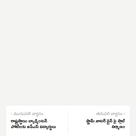
‹ మునుపటి వ్యాసం
తదుపరి వ్యాసం ›
రాష్ట్రస్థాయి బ్యాడ్మింటన్
స్ట్రామ్ వాటర్ డ్రైన్ పై స్లాబ్
పోటీలకు ఐపీఎస్ విద్యార్థులు
నిర్మాణం