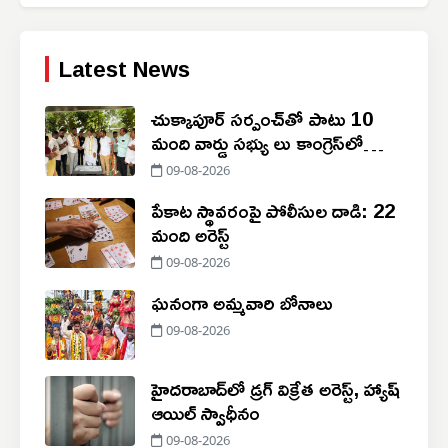
Latest News
చుక్కాపూర్‌ సర్పంచ్‌తో పాటు 10
మంది వార్డు సభ్యు లు కాంగ్రెస్‌లో
చేరిక
09-08-2026
పేకాట స్థావరంపై పోలీసుల దాడి: 22
మంది అరెస్ట్
09-08-2026
ఘనంగా అమ్మవారి బోనాలు
09-08-2026
హైదరాబాద్‌లో డ్రగ్ విక్రేత అరెస్ట్, హ్యాష్
ఆయిల్ స్వాధీనం
09-08-2026