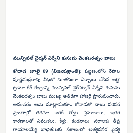
మున్సిపల్ చైర్మన్ ఎర్నేని కుసుమ వెంకటరత్నం బాబు
కోదాడ జూలై 09 (విజయక్రాంతి):
పట్టణంలోని రేపాల
పూర్ణచంద్రరావు వీధిలో నూతనంగా ఏర్పాటు చేసిన ఆర్థో
ట్రామా కేర్ కేంద్రాన్ని మున్సిపల్ చైర్‌పర్సన్ ఏర్నేని కుసుమ
వెంకటరత్నం బాబు ముఖ్య అతిథిగా హాజరై ప్రారంభించారు.
అనంతరం ఆమె మాట్లాడుతూ.. కోదాడతో పాటు పరిసర
ప్రాంతాల్లో తరచూ జరిగే రోడ్డు ప్రమాదాలు, ఇతర
కారణాలతో ఎముకలు, కీళ్లు, కండరాలు, నరాలకు తీవ్ర
గాయాలయ్యే బాధితులకు సకాలంలో అత్యవసర వైద్య