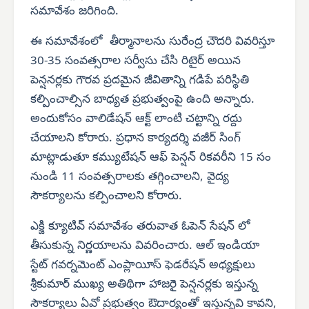
సమావేశం జరిగింది.
ఈ సమావేశంలో తీర్మానాలను సురేంద్ర చౌదరి వివరిస్తూ
30-35 సంవత్సరాల సర్వీసు చేసి రిటైర్ అయిన
పెన్షనర్లకు గౌరవ ప్రదమైన జీవితాన్ని గడిపే పరిస్థితి
కల్పించాల్సిన బాధ్యత ప్రభుత్వంపై ఉంది అన్నారు.
అందుకోసం వాలిడేషన్ ఆక్ట్ లాంటి చట్టాన్ని రద్దు
చేయాలని కోరారు. ప్రధాన కార్యదర్శి వజీర్ సింగ్
మాట్లాడుతూ కమ్యుటేషన్ ఆఫ్ పెన్షన్ రికవరీని 15 సం
నుండి 11 సంవత్సరాలకు తగ్గించాలని, వైద్య
సౌకర్యాలను కల్పించాలని కోరారు.
ఎక్జి క్యూటివ్ సమావేశం తరువాత ఓపెన్ సేషన్ లో
తీసుకున్న నిర్ణయాలను వివరించారు. ఆల్ ఇండియా
స్టేట్ గవర్నమెంట్ ఎంప్లాయీస్ ఫెడరేషన్ అధ్యక్షులు
శ్రీకుమార్ ముఖ్య అతిథిగా హాజరై పెన్షనర్లకు ఇస్తున్న
సౌకర్యాలు ఏవో ప్రభుత్వం ఔదార్యంతో ఇస్తున్నవి కావని,