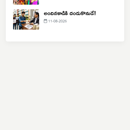
అందినకాడికి దండుకొనుడే!
11-08-2026