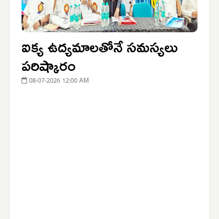
ఐక్య ఉద్యమాలతోనే సమస్యలు
పరిష్కారం
08-07-2026 12:00 AM