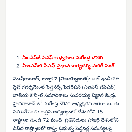
ఏఐఎస్‌జీ పీఎఫ్ అధ్యక్షులు సురేంద్ర చౌదరి
ఏఐఎస్‌జీ పీఎఫ్ ప్రధాన కార్యదర్శి వజీర్ సింగ్
ముషీరాబాద్, జూలై 7 (విజయక్రాంతి):
ఆల్ ఇండియా
స్టేట్ గవర్నమెంట్ పెన్షనర్స్ ఫెడరేషన్ (ఏఐఎస్ జిపిఎఫ్)
జాతీయ కౌన్సిల్ సమావేశాలు సుదరయ్య విజ్ఞాన కేంద్రం
హైదరాబాద్ లో సురేంద్ర చౌదరి అధ్యక్షతన జరిగాయి. ఈ
సమావేశాలకు టప్రప ఆధ్వర్యంలో దేశంలోని 15
రాష్ట్రాల నుండి 72 మంది ప్రతినిధులు హాజరై దేశంలోని
వివిధ రాష్ట్రాలలో రాష్ట్ర ప్రభుత్వ పెన్షనర్ల సమస్యలపై