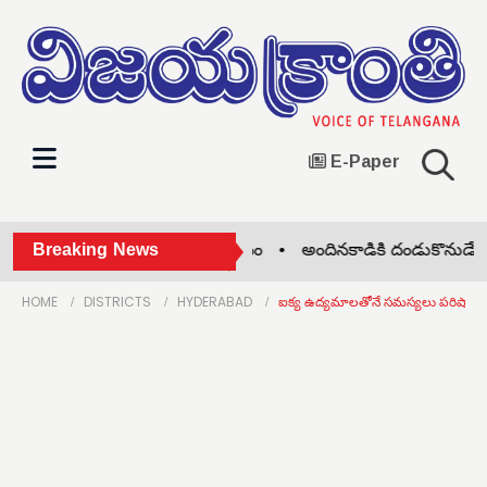
E-Paper
ష్ణమ్మ తీరాన వరుణుడికి ఆహ్వానం •
Breaking News
అందినకాడికి దండుకొనుడే! •
జ
HOME
DISTRICTS
HYDERABAD
ఐక్య ఉద్యమాలతోనే సమస్యలు పరిష్కార