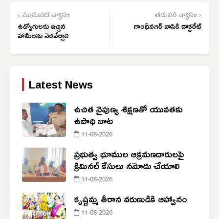
‹ మునుపటి వ్యాసం
తదుపరి వ్యాసం ›
ఉద్యోగులకు ఇచ్చిన
గాంధీనగర్ వాసికి డాక్టరేట్
హామీలను నెరవేర్చాలి
Latest News
ఉచిత నైపుణ్య శిక్షణతో యువతకు
ఉపాధి బాట
11-08-2026
ప్రభుత్వ భూముల ఆక్రమణదారులపై
క్రిమినల్ కేసులు నమోదు చేయాలి
11-08-2026
కృష్ణమ్మ తీరాన వరుణుడికి ఆహ్వానం
11-08-2026