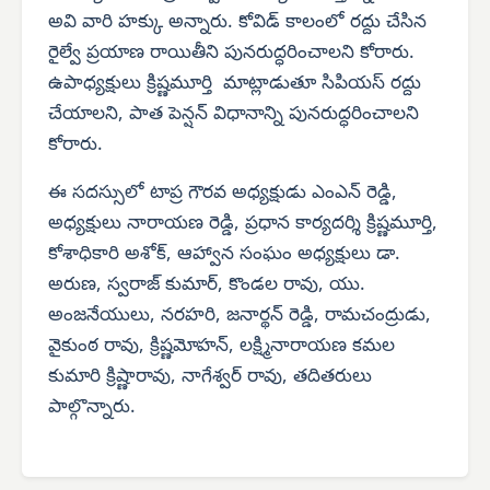
అవి వారి హక్కు అన్నారు. కోవిడ్ కాలంలో రద్దు చేసిన
రైల్వే ప్రయాణ రాయితీని పునరుద్ధరించాలని కోరారు.
ఉపాధ్యక్షులు క్రిష్ణమూర్తి మాట్లాడుతూ సిపియస్ రద్దు
చేయాలని, పాత పెన్షన్ విధానాన్ని పునరుద్ధరించాలని
కోరారు.
ఈ సదస్సులో టాప్ర గౌరవ అధ్యక్షుడు ఎంఎన్ రెడ్డి,
అధ్యక్షులు నారాయణ రెడ్డి, ప్రధాన కార్యదర్శి క్రిష్ణమూర్తి,
కోశాధికారి అశోక్, ఆహ్వాన సంఘం అధ్యక్షులు డా.
అరుణ, స్వరాజ్ కుమార్, కొండల రావు, యు.
అంజనేయులు, నరహరి, జనార్థన్ రెడ్డి, రామచంద్రుడు,
వైకుంఠ రావు, క్రిష్ణమోహన్, లక్ష్మినారాయణ కమల
కుమారి క్రిష్ణారావు, నాగేశ్వర్ రావు, తదితరులు
పాల్గొన్నారు.