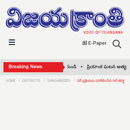
E-Paper
ంటనే కాళేశ్వరం మోటార్లు ఆన్ చేయండి •
Breaking News
ప్రియాంక ఘటన అత్యంత దురదృ
HOME
DISTRICTS
SANGAREDDY
సర్ ప్రక్రియను పరిశీలించిన సబ్ కలెక్టర్