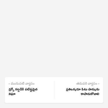
‹ మునుపటి వ్యాసం
తదుపరి వ్యాసం ›
డ్రగ్స్ కట్టడికి పటిష్టమైన
ప్రతిఒక్కరూ ఓటు హక్కును
నిఘా
కాపాడుకోవాలి