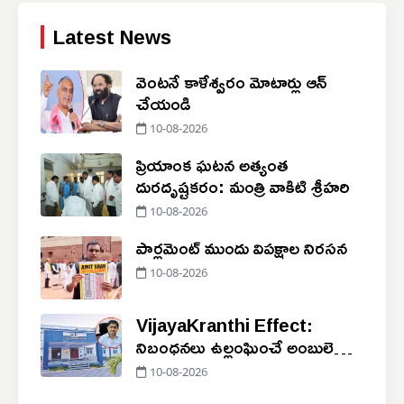
Latest News
వెంటనే కాళేశ్వరం మోటార్లు ఆన్
చేయండి
10-08-2026
ప్రియాంక ఘటన అత్యంత
దురదృష్టకరం: మంత్రి వాకిటి శ్రీహరి
10-08-2026
పార్లమెంట్ ముందు విపక్షాల నిరసన
10-08-2026
VijayaKranthi Effect:
నిబంధనలు ఉల్లంఘించే అంబులెన్స్‌,
డ్రైవర్లపై కఠిన చర్యలు
10-08-2026