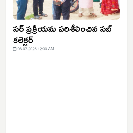
సర్ ప్రక్రియను పరిశీలించిన సబ్
కలెక్టర్
08-07-2026 12:00 AM