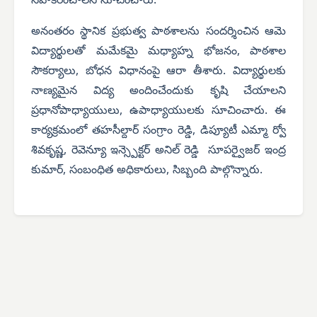
సహకరించాలని సూచించారు.
అనంతరం స్థానిక ప్రభుత్వ పాఠశాలను సందర్శించిన ఆమె
విద్యార్థులతో మమేకమై మధ్యాహ్న భోజనం, పాఠశాల
సౌకర్యాలు, బోధన విధానంపై ఆరా తీశారు. విద్యార్థులకు
నాణ్యమైన విద్య అందించేందుకు కృషి చేయాలని
ప్రధానోపాధ్యాయులు, ఉపాధ్యాయులకు సూచించారు. ఈ
కార్యక్రమంలో తహసీల్దార్ సంగ్రాం రెడ్డి, డిప్యూటీ ఎమ్మా ర్వో
శివకృష్ణ, రెవెన్యూ ఇన్స్పెక్టర్ అనిల్ రెడ్డి సూపర్వైజర్ ఇంద్ర
కుమార్, సంబంధిత అధికారులు, సిబ్బంది పాల్గొన్నారు.