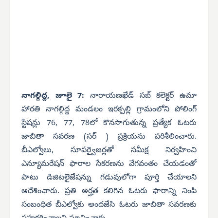
నాగల్గిద్ద, జూలై 7:
నారాయణఖేడ్ సబ్ కలెక్టర్ ఉమా
హారతి నాగల్గిద్ద మండలం ఇరక్పల్లి గ్రామంలోని పోలింగ్
స్టేషన్లు 76, 77, 78లో కొనసాగుతున్న ప్రత్యేక ఓటరు
జాబితా సవరణ (సర్ ) ప్రక్రియను పరిశీలించారు.
బీఎల్వోలు, సూపర్వైజర్లతో సమీక్ష నిర్వహించి
ఎన్యూమరేషన్ ఫారాల సేకరణను వేగవంతం చేయడంతో
పాటు డిజిటలైజేషన్ను గడువులోగా పూర్తి చేయాలని
ఆదేశించారు. ప్రతి అర్హత కలిగిన ఓటరు ఫారాన్ని నింపి
సంబంధిత బీఎల్వోకు అందజేసి ఓటరు జాబితా సవరణకు