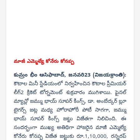
మాజీ ఎమ్మెల్యే కోనేరు కోనప్ప
కుమ్రం భీం ఆసిఫాబాద్, జనవరి23 (విజయక్రాంతి):
కౌటాల మినీ స్టేడియంలో నిర్వహించిన కౌటాల ప్రీమియర్
లీగ్2 క్రికెట్ టోర్నమెంట్ శుక్రవారం ముగిశాయి. ఫైనల్
మ్యాచ్లో జమ్ము భాయ్ సూపర్ కింగ్స్, డా. అంబేద్కర్ బ్లూ
టైగర్స్ జట్ల మధ్య హోరాహోరీ పోటీ సాగగా, జమ్ము
భాయ్ సూపర్ కింగ్స్ జట్టు విజేతగా నిలిచింది. ఈ
సందర్భంగా ముఖ్య అతిథిగా హాజరైన మాజీ ఎమ్మెల్యే
కోనేరు కోనప్ప విజేత జట్టుకు రూ.1,10,000, రన్నరప్