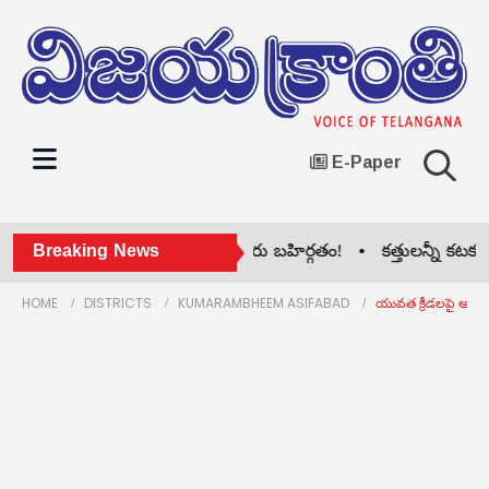
E-Paper
సిరిసిల్ల జిల్లా కాంగ్రెస్‌లో గ్రూప్ పోరు బహిర్గతం! •
Breaking News
కత్తులన్నీ కటకటా.. 
HOME
DISTRICTS
KUMARAMBHEEM ASIFABAD
యువత క్రీడలపై ఆసక్తి