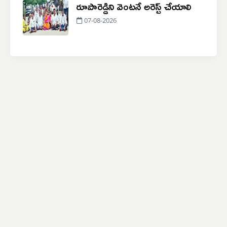
రూపారెడ్డిని వెంటనే అరెస్ట్ చేయాలి
07-08-2026