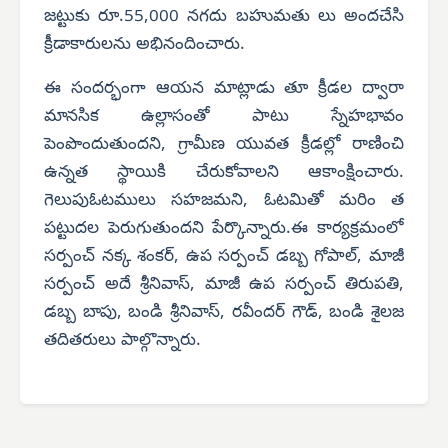
జట్టుకు రూ.55,000 నగదు బహుమతు లు అందచేసి
క్రీడాకారులను అభినందించారు.
ఈ సందర్భంగా ఆయన మాట్లాడు తూ క్రీడల ద్వారా
మానసిక ఉల్లాసంతో పాటు స్నేహభావం
పెంపొందుతుందని, గ్రామీణ యువత క్రీడల్లో రాణించి
ఉన్నత స్థాయికి చేరుకోవాలని ఆకాంక్షించారు.
గెలుపుఓటములు సహజమని, ఓటమితో మరిం త
పట్టుదల పెరుగుతుందని పేర్కొన్నారు.ఈ కార్యక్రమంలో
సర్పంచ్ నక్క శంకర్, ఉప సర్పంచ్ డబ్బ గోపాల్, మాజీ
సర్పంచ్ అదే శ్రీనివాస్, మాజీ ఉప సర్పంచ్ తిరుపతి,
డబ్బ బాపు, బండి శ్రీనివాస్, రవీందర్ గౌడ్, బండి శైలజ
తదితరులు పాల్గొన్నారు.