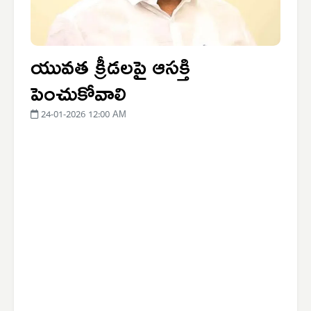
యువత క్రీడలపై ఆసక్తి
పెంచుకోవాలి
24-01-2026 12:00 AM