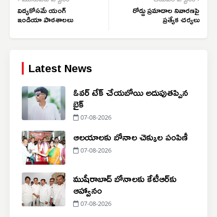
‹ మునుపటి వ్యాసం
తదుపరి వ్యాసం ›
విద్యకోసమే యంగ్
రోడ్డు ప్రమాదాల నివారణపై
ఇండియా పాఠశాలలు
ప్రత్యేక చర్యలు
Latest News
ఓవర్ టేక్ చేయబోయి అదుపుతప్పిన
బైక్
07-08-2026
ఆలయాలకు బోనాల చెక్కుల పంపిణీ
07-08-2026
ముషీరాబాద్ బోనాలకు కేటీఆర్‌కు
ఆహ్వానం
07-08-2026