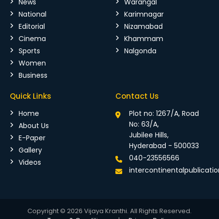
News
Warangal
National
Karimnagar
Editorial
Nizamabad
Cinema
Khammam
Sports
Nalgonda
Women
Business
Quick Links
Contact Us
Home
Plot no: 1267/A, Road
No: 63/A,
About Us
Jubilee Hills,
E-Paper
Hyderabad - 500033
Gallery
040-23556566
Videos
intercontinentalpublicat
Copyright © 2026 Vijaya Kranthi. All Rights Reserved.