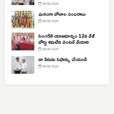
08-08-2026
ఘనంగా బోనాల సంబరాలు
08-08-2026
సింగరేణి యాజమాన్యం 12వ వేజ్
బోర్డు కమిటీని వెంటనే వేయాలి
08-08-2026
నా పేరును సిఫార్సు చేయండి
08-08-2026