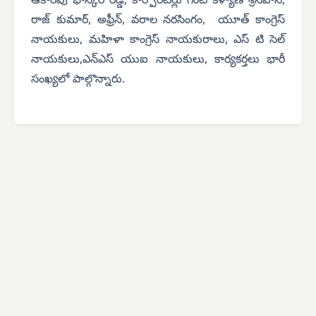
ఆకారపు భాస్కర్ రెడ్డి, కార్పొరేటర్లు గంట కళ్యాణి శ్రీనివాస్,
రాజ్ కుమార్, అఫ్రీన్, వరాల నరసింగం, యూత్ కాంగ్రెస్
నాయకులు, మహిళా కాంగ్రెస్ నాయకురాలు, ఎస్ టి సెల్
నాయకులు,ఎన్ఎస్ యుఐ నాయకులు, కార్యకర్తలు భారీ
సంఖ్యలో పాల్గొన్నారు.