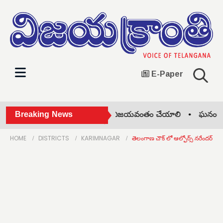
E-Paper
ప్రపంచ ఆదివాసీ దినోత్సవాన్ని విజయవంతం చేయాలి •
Breaking News
ఘనంగా బో
HOME
DISTRICTS
KARIMNAGAR
తెలంగాణ చౌక్ లో ఆల్ఫోర్స్ నరేందర్ రెడ్