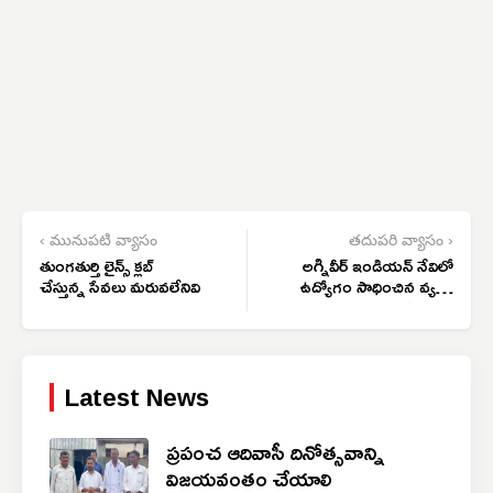
‹ మునుపటి వ్యాసం
తదుపరి వ్యాసం ›
తుంగతుర్తి లైన్స్ క్లబ్
అగ్నివీర్ ఇండియన్ నేవిలో
చేస్తున్న సేవలు మరువలేనివి
ఉద్యోగం సాధించిన వ్యక్తికి
సన్మానం
Latest News
ప్రపంచ ఆదివాసీ దినోత్సవాన్ని
విజయవంతం చేయాలి