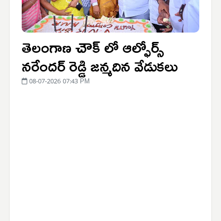
తెలంగాణ చౌక్ లో ఆల్ఫోర్స్
నరేందర్ రెడ్డి జన్మదిన వేడుకలు
08-07-2026 07:43 PM