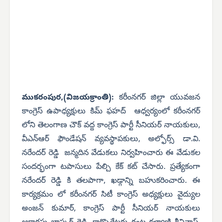
ముకరంపుర,(విజయక్రాంతి):
కరీంనగర్ జిల్లా యువజన
కాంగ్రెస్ ఉపాధ్యక్షులు కిమ్ ఫహద్ ఆధ్వర్యంలో కరీంనగర్
లోని తెలంగాణ చౌక్ వద్ద కాంగ్రెస్ పార్టీ సీనియర్ నాయకులు,
వీఎన్ఆర్ ఫౌండేషన్ వ్యవస్థాపకులు, అల్ఫోర్స్ డా.వి.
నరేందర్ రెడ్డి జన్మదిన వేడుకలు నిర్వహించారు ఈ వేడుకల
సందర్భంగా టపాసులు పేల్చి కేక్ కట్ చేసారు. ప్రత్యేకంగా
నరేందర్ రెడ్డి కి తలపాగా, ఖడ్గాన్ని బహుకరించారు. ఈ
కార్యక్రమం లో కరీంనగర్ సిటీ కాంగ్రెస్ అధ్యక్షులు వైద్యుల
అంజన్ కుమార్, కాంగ్రెస్ పార్టీ సీనియర్ నాయకులు