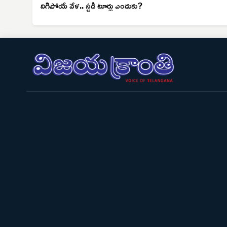
దిగిపోయే వేళ.. స్టడీ టూర్లు ఎందుకు?