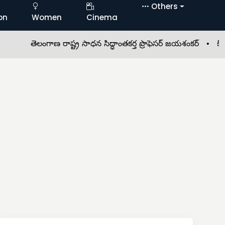
Others
on
Women
Cinema
తెలంగాణ రాష్ట్ర సాధన సిద్ధాంతకర్త ప్రొఫెసర్ జయశంకర్ •
కిట్స్ కళా