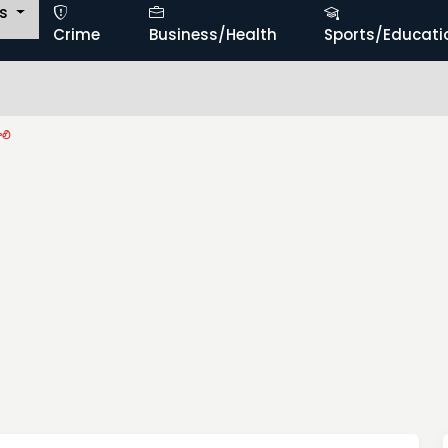
ts
Crime
Business/Health
Sports/Educati
ాలి