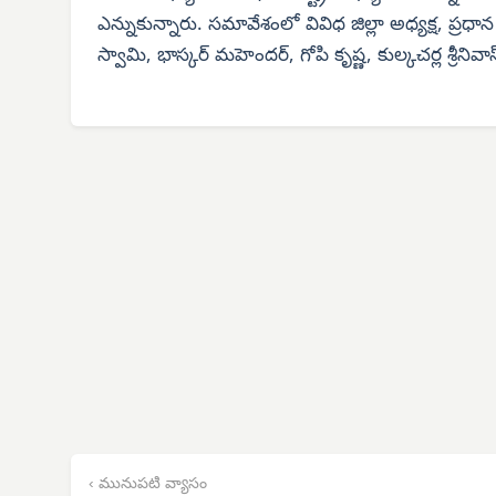
ఎన్నుకున్నారు. సమావేశంలో వివిధ జిల్లా అధ్యక్ష, ప్రధా
స్వామి, భాస్కర్ మహెందర్, గోపి కృష్ణ, కుల్కచర్ల శ్రీనివా
‹ మునుపటి వ్యాసం