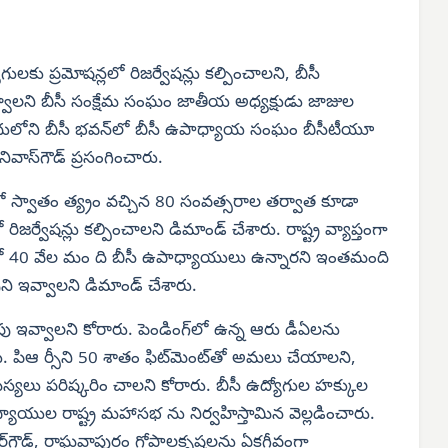
ోగులకు ప్రమోషన్లలో రిజర్వేషన్లు కల్పించాలని, బీసీ
ఇవ్వాలని బీసీ సంక్షేమ సంఘం జాతీయ అధ్యక్షుడు జాజుల
బాదులోని బీసీ భవన్‌లో బీసీ ఉపాధ్యాయ సంఘం బీసీటీయూ
ివాస్‌గౌడ్ ప్రసంగించారు.
 స్వాతం త్య్రం వచ్చిన 80 సంవత్సరాల తర్వాత కూడా
ిజర్వేషన్లు కల్పించాలని డిమాండ్ చేశారు. రాష్ట్ర వ్యాప్తంగా
ో 40 వేల మం ది బీసీ ఉపాధ్యాయులు ఉన్నారని ఇంతమంది
ుని ఇవ్వాలని డిమాండ్ చేశారు.
 ఇవ్వాలని కోరారు. పెండింగ్‌లో ఉన్న ఆరు డీఏలను
రు. పిఆ ర్సీని 50 శాతం ఫిట్‌మెంట్‌తో అమలు చేయాలని,
లు పరిష్కరిం చాలని కోరారు. బీసీ ఉద్యోగుల హక్కుల
ాయుల రాష్ట్ర మహాసభ ను నిర్వహిస్తామిన వెల్లడించారు.
ర్‌గౌడ్, రాఘవాపురం గోపాలకృష్ణలను ఏకగ్రీవంగా