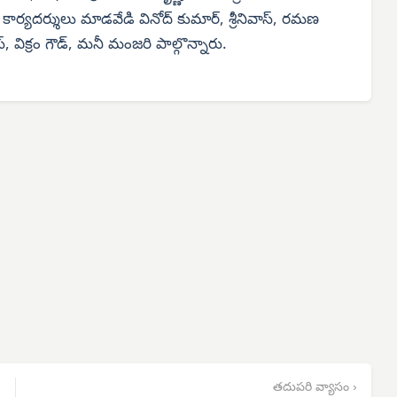
న కార్యదర్శులు మాడవేడి వినోద్ కుమార్, శ్రీనివాస్, రమణ
స్, విక్రం గౌడ్, మనీ మంజరి పాల్గొన్నారు.
తదుపరి వ్యాసం ›