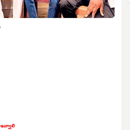
ి
 ఇవ్వాలి