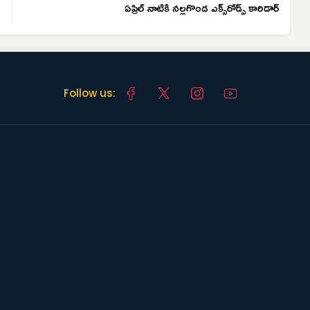
ఏప్రిల్ నాటికి నల్లగొండ ఎక్స్‌రోడ్స్ కారిడార్
Follow us: