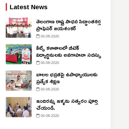
Latest News
తెలంగాణ రాష్ట్ర సాధన సిద్ధాంతకర్త
ప్రొఫెసర్ జయశంకర్
06-08-2026
కిట్స్ కళాశాలలో బీటెక్
విద్యార్థినులకు అవగాహనా సదస్సు
06-08-2026
బాలల భద్రతపై ఉపాధ్యాయులకు
ప్రత్యేక శిక్షణ
06-08-2026
ఇందిరమ్మ ఇళ్ళను సత్వరం పూర్తి
చేయండి.
06-08-2026