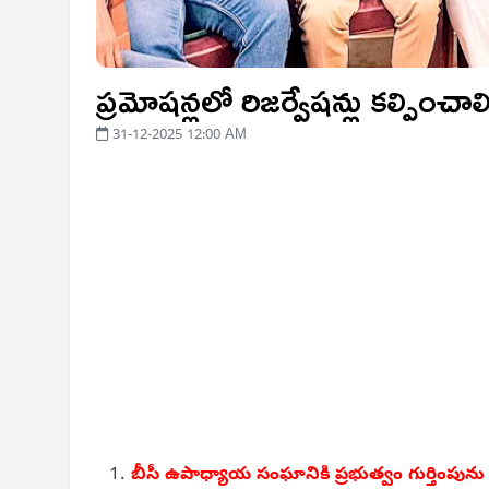
ప్రమోషన్లలో రిజర్వేషన్లు కల్పించాల
31-12-2025 12:00 AM
బీసీ ఉపాధ్యాయ సంఘానికి ప్రభుత్వం గుర్తింపును