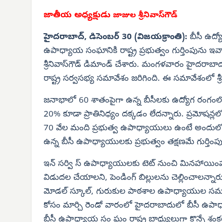
జాతీయ అధ్యక్షుడు
జాజుల శ్రీనివాస్‌గౌడ్
హైదరాబాద్, డిసెంబర్ 30 (విజయక్రాంతి):
బీసీ ఉద్య
ఉపాధ్యాయ సంఘానికి రాష్ట్ర ప్రభుత్వం గుర్తింపును 
శ్రీనివాస్‌గౌడ్ డిమాండ్ చేశారు. మంగళవారం హైదరా
రాష్ట్ర సర్వసభ్య సమావేశం జరిగింది. ఈ సమావేశంలో శ్రీన
జనాభాలో 60 శాతంపైగా ఉన్న బీసీలకు ఉద్యోగ రంగంలో
20% కూడా ప్రాతినిధ్యం దక్కడం లేదన్నారు. ప్రమోషన్లలో ర
70 వేల మంది ప్రభుత్వ ఉపాధ్యాయులు ఉంటే అందుల
ఉన్న బీసీ ఉపాధ్యాయులకు ప్రభుత్వం తక్షణమే గుర్తింప
ఇన్ సర్వి స్ ఉపాధ్యాయులకు టెట్ నుంచి మినహాయింపు
విడుదల చేయాలని, పెండింగ్ బిల్లులను చెల్లించాలన్నా
మోడల్ స్కూల్, గురుకుల పాఠశాల ఉపాధ్యాయుల సమస్య
కోసం మార్చి రెండో వారంలో హైదరాబాదులో బీసీ ఉపాధ్య
బీసీ ఉపాధ్యాయ సం ఘం రాష్ట్ర బాధ్యులుగా కొన్నే శంక