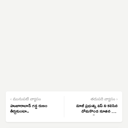
‹ మునుపటి వ్యాసం
తదుపరి వ్యాసం ›
హుజూరాబాద్ గడ్డ రుణం
మాజీ ప్రభుత్వ విప్ ని కలిసిన
తీర్చుకుంటా..
దోమకొండ నూతన ఉప
సర్పంచ్, వార్డు సభ్యులు