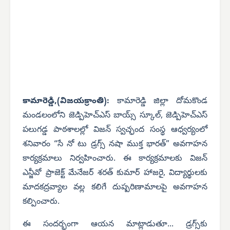
కామారెడ్డి,(విజయక్రాంతి):
కామారెడ్డి జిల్లా దోమకొండ
మండలంలోని జెడ్పిహెచ్‌ఎస్ బాయ్స్ స్కూల్, జెడ్పిహెచ్‌ఎస్
పలుగడ్డ పాఠశాలల్లో విజన్ స్వచ్ఛంద సంస్థ ఆధ్వర్యంలో
శనివారం “సే నో టు డ్రగ్స్ నషా ముక్త భారత్” అవగాహన
కార్యక్రమాలు నిర్వహించారు. ఈ కార్యక్రమాలకు విజన్
ఎన్జీవో ప్రాజెక్ట్ మేనేజర్ శరత్ కుమార్ హాజరై, విద్యార్థులకు
మాదకద్రవ్యాల వల్ల కలిగే దుష్పరిణామాలపై అవగాహన
కల్పించారు.
ఈ సందర్భంగా ఆయన మాట్లాడుతూ... డ్రగ్స్‌కు