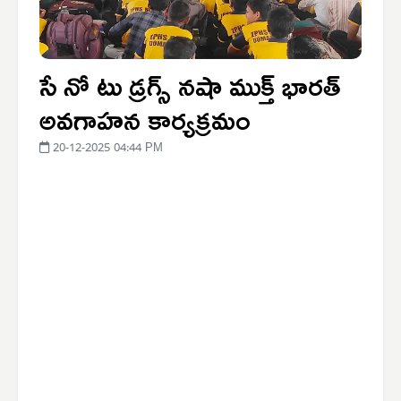
సే నో టు డ్రగ్స్ నషా ముక్త్ భారత్
అవగాహన కార్యక్రమం
20-12-2025 04:44 PM