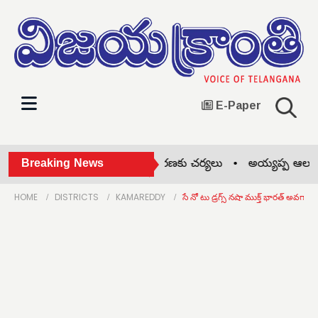
E-Paper
డ్రైడేతో సీజనల్ వ్యాధుల నివారణకు చర్యలు •
Breaking News
అయ్యప్ప ఆలయంలో ప
HOME
DISTRICTS
KAMAREDDY
సే నో టు డ్రగ్స్ నషా ముక్త్ భారత్ అవగాహ