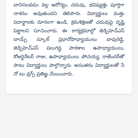
బానిసలవడం వల్ల ఆరోగ్యం, చదువు, భవిష్యత్తు పూర్తిగా
నాశనం అవుతుందని తెలిపారు. విద్యార్థులు మత్తు
పదార్థాలకు దూరంగా ఉండి, క్రమశిక్షణతో చదువుపై దృష్టి
పెట్టాలని సూచించారు. ఈ కార్యక్రమాల్లో జెడ్పిహెచ్‌ఎస్
బాయ్స్ స్కూల్ ప్రధానోపాధ్యాయులు బాపురెడ్డి,
జెడ్పిహెచ్‌ఎస్ పలుగడ్డ పాఠశాల ఉపాధ్యాయులు,
కోఆర్డినేటర్ రాజు, ఉపాధ్యాయులు పోచయ్య, రాజేందర్‌తో
పాటు విద్యార్థులు పాల్గొన్నారు. అనంతరం విద్యార్థులతో సే
నో టు డ్రగ్స్ ప్రతిజ్ఞ చేయించారు.