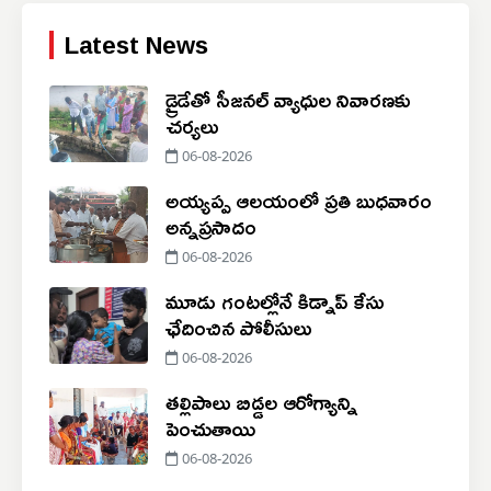
Latest News
డ్రైడేతో సీజనల్ వ్యాధుల నివారణకు
చర్యలు
06-08-2026
అయ్యప్ప ఆలయంలో ప్రతి బుధవారం
అన్నప్రసాదం
06-08-2026
మూడు గంటల్లోనే కిడ్నాప్ కేసు
ఛేదించిన పోలీసులు
06-08-2026
తల్లిపాలు బిడ్డల ఆరోగ్యాన్ని
పెంచుతాయి
06-08-2026