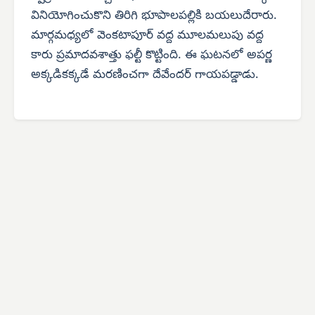
వినియోగించుకొని తిరిగి భూపాలపల్లికి బయలుదేరారు.
మార్గమధ్యలో వెంకటాపూర్ వద్ద మూలమలుపు వద్ద
కారు ప్రమాదవశాత్తు ఫల్టీ కొట్టింది. ఈ ఘటనలో అపర్ణ
అక్కడికక్కడే మరణించగా దేవేందర్ గాయపడ్డాడు.