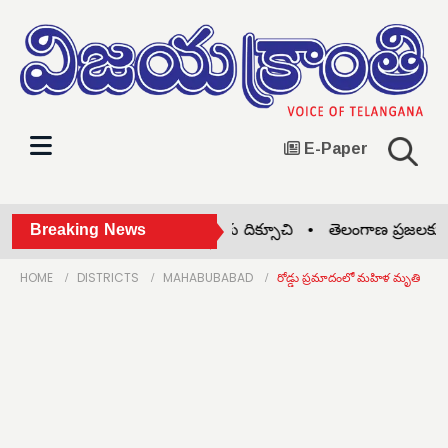
E-Paper
ఆచార్య జయశంకర్ తెలంగాణకు దిక్సూచి •
Breaking News
తెలంగాణ ప్రజలకు గుడ్‌న
HOME
DISTRICTS
MAHABUBABAD
రోడ్డు ప్రమాదంలో మహిళ మృతి