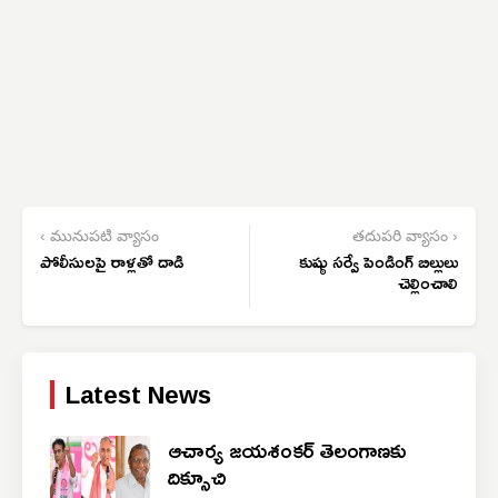
‹ మునుపటి వ్యాసం
తదుపరి వ్యాసం ›
పోలీసులపై రాళ్లతో దాడి
కుష్ఠు సర్వే పెండింగ్ బిల్లులు
చెల్లించాలి
Latest News
ఆచార్య జయశంకర్ తెలంగాణకు
దిక్సూచి