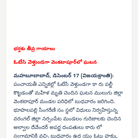
భర్తకు తీవ్ర గాయాలు
ఓటేసి వెళ్తుండగా
వెంకటాపూర్‌లో ఘటన
మహబూబాబాద్, డిసెంబర్ 17 (విజయక్రాంతి):
పంచాయతీ ఎన్నికల్లో ఓటేసి వెళ్తుండగా కా రు పల్టీ
కొట్టడంతో మహిళ మృతి చెందిన ఘటన ములుగు జిల్లా
వెంకటాపూర్ మండల పరిధిలో బుధవారం జరిగింది.
భూపాలపల్లి సింగరేణి సం స్థలో విధులు నిర్వహిస్తున్న
వరంగల్ జిల్లా నర్సంపేట మండలం గురిజాలకు చెందిన
అల్వాల దేవేందర్ అపర్ణ దంపతులు కారు లో
స్వగ్రామానికి వచ్చి బుధవారం ఉద యం ఓటు హక్కు