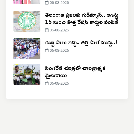
06-08-2026
తెలంగాణ ప్రజలకు గుడ్‌న్యూస్.. ఆగస్టు
15 నుంచి కొత్త రేషన్ కార్డుల పంపిణీ
06-08-2026
డబ్బా పాలు వద్దు.. తల్లి పాలే ముద్దు..!
06-08-2026
సింగరేణి చరిత్రలో చారిత్రాత్మక
మైలురాయి
06-08-2026