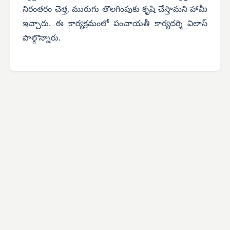
నిరంతరం చెత్త, మురుగు తొలగింపుకు కృషి చేస్తామని హామీ
ఇచ్చారు.
ఈ కార్యక్రమంలో పంచాయతీ కార్యదర్శి విలాస్
పాల్గొన్నారు.