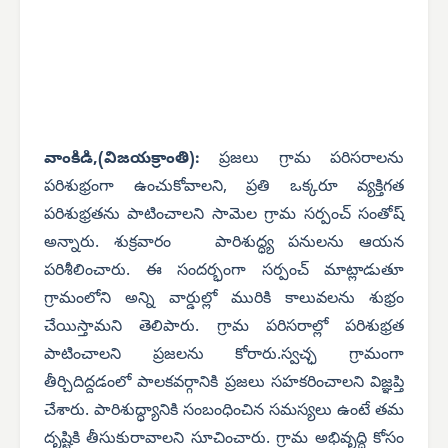
వాంకిడి,(విజయక్రాంతి):
ప్రజలు గ్రామ పరిసరాలను
పరిశుభ్రంగా ఉంచుకోవాలని, ప్రతి ఒక్కరూ వ్యక్తిగత
పరిశుభ్రతను పాటించాలని సామెల గ్రామ సర్పంచ్ సంతోష్
అన్నారు.
శుక్రవారం పారిశుద్ధ్య పనులను ఆయన
పరిశీలించారు. ఈ సందర్భంగా సర్పంచ్ మాట్లాడుతూ
గ్రామంలోని అన్ని వార్డుల్లో మురికి కాలువలను శుభ్రం
చేయిస్తామని తెలిపారు. గ్రామ పరిసరాల్లో పరిశుభ్రత
పాటించాలని ప్రజలను కోరారు.స్వచ్ఛ గ్రామంగా
తీర్చిదిద్దడంలో పాలకవర్గానికి ప్రజలు సహకరించాలని విజ్ఞప్తి
చేశారు. పారిశుద్ధ్యానికి సంబంధించిన సమస్యలు ఉంటే తమ
దృష్టికి తీసుకురావాలని సూచించారు. గ్రామ అభివృద్ధి కోసం