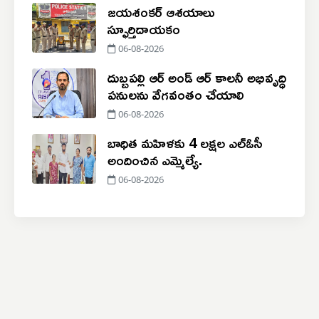
జయశంకర్ ఆశయాలు
స్ఫూర్తిదాయకం
06-08-2026
దుబ్బపల్లి ఆర్‌ అండ్‌ ఆర్ కాలనీ అభివృద్ధి
పనులను వేగవంతం చేయాలి
06-08-2026
బాధిత మహిళకు 4 లక్షల ఎల్ఓసీ
అందించిన ఎమ్మెల్యే.
06-08-2026