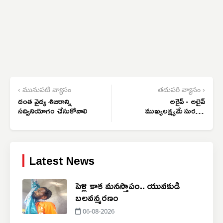
‹ మునుపటి వ్యాసం
తదుపరి వ్యాసం ›
దంత వైద్య శిబిరాన్ని
అరైవ్ - అలైవ్
సద్వినియోగం చేసుకోవాలి
ముఖ్యలక్ష్యమే సురక్షిత
ప్రయాణం
Latest News
పెళ్లి కాక మనస్తాపం.. యువకుడి
బలవన్మరణం
06-08-2026