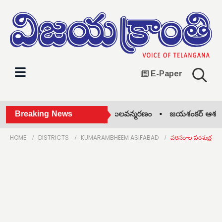
E-Paper
పెళ్లి కాక మనస్తాపం.. యువకుడి బలవన్మరణం •
Breaking News
జయశంకర్ ఆశయాలు 
HOME
DISTRICTS
KUMARAMBHEEM ASIFABAD
పరిసరాల పరిశుభ్రత 