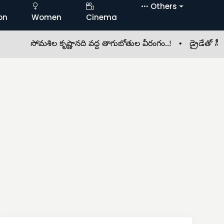
Others
on
Women
Cinema
సోమశిల కృష్ణానది వద్ద తాగుబోతుల వీరంగం..! •
డ్రైడేతో సీజనల్ 