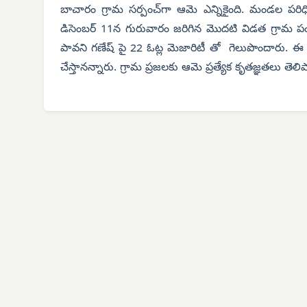
బాచారం గ్రామ సర్పంచ్‌గా ఆమె ఎన్నికైంది. మండల పరిధిల
డిసెంబర్ 11న గురువారం జరిగిన మొదటి విడత గ్రామ పంచాయ
పావని గణేష్ పై 22 ఓట్ల మెజారిటీ తో గెలుపొందారు. ఈ 
చేస్తానన్నారు. గ్రామ ప్రజలకు ఆమె ప్రత్యేక కృతజ్ఞతలు తెలి