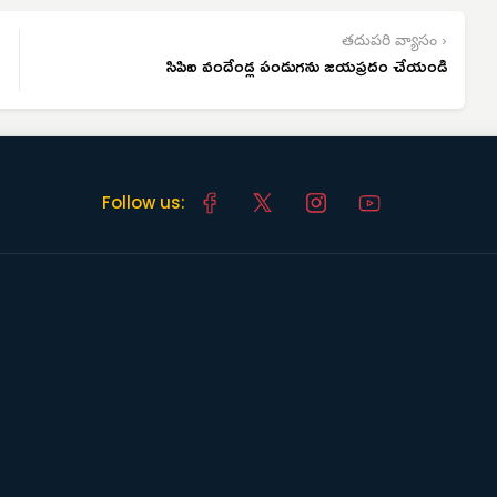
తదుపరి వ్యాసం ›
సిపిఐ వందేండ్ల పండుగను జయప్రదం చేయండి
Follow us: