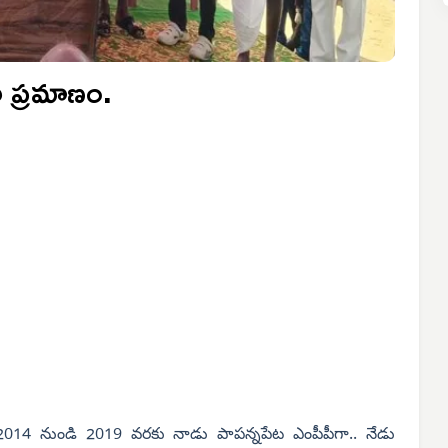
ా ప్రమాణం.
014 నుండి 2019 వరకు నాడు పాపన్నపేట ఎంపీపీగా.. నేడు