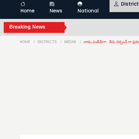
Distric
Home
News
National
Breaking News
HOME
DISTRICTS
MEDAK
నాడు ఎంపీపీగా.. నేడు సర్పంచ్‌ గా ప్ర