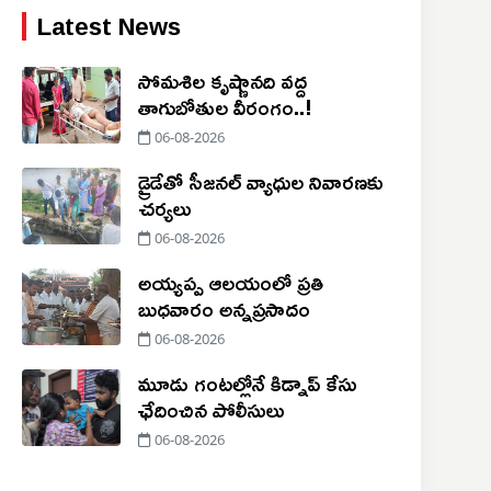
Latest News
సోమశిల కృష్ణానది వద్ద
తాగుబోతుల వీరంగం..!
06-08-2026
డ్రైడేతో సీజనల్ వ్యాధుల నివారణకు
చర్యలు
06-08-2026
అయ్యప్ప ఆలయంలో ప్రతి
బుధవారం అన్నప్రసాదం
06-08-2026
మూడు గంటల్లోనే కిడ్నాప్ కేసు
ఛేదించిన పోలీసులు
06-08-2026