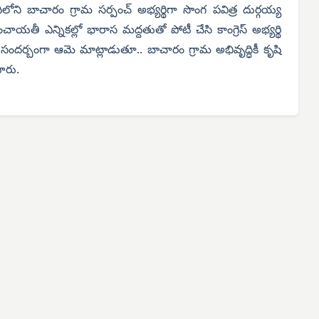
ోని బాచారం గ్రామ సర్పంచ్‌ అభ్యర్థిగా సొంగ పవిత్ర దుర్గయ్య
తీ ఎన్నికల్లో భారాస మద్దతుతో పోటీ చేసి కాంగ్రెస్ అభ్యర్థి
సందర్బంగా ఆమె మాట్లాడుతూ.. బాచారం గ్రామ అభివృద్ధికీ కృషి
పారు.