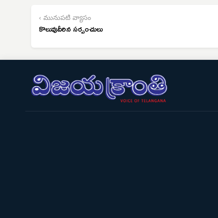
‹ మునుపటి వ్యాసం
కొలువుదీరిన సర్పంచులు