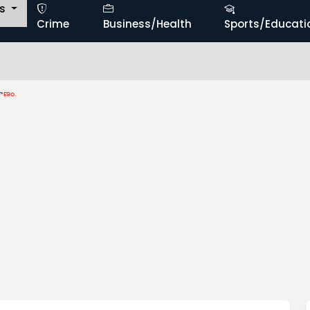
ts
Crime
Business/Health
Sports/Educati
మాణం.