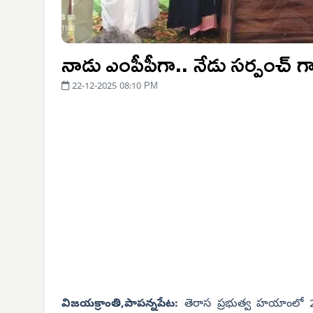
నాడు ఎంపీపీగా.. నేడు సర్పంచ్‌ గ
22-12-2025 08:10 PM
విజయక్రాంతి,పాపన్నపేట:
తెరాస ప్రభుత్వ హయాంలో 2