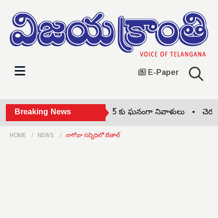
E-Paper
సుల్తానాబాద్ లో జయశంకర్ సార్ కు ఘనంగా నివాళులు •
Breaking News
చెరువులో
HOME
NEWS
నాగోబా సన్నిధిలో బేతాల్