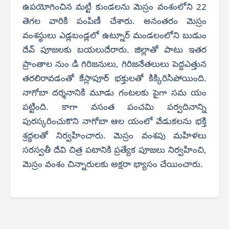
ఉపయోగించిన మట్టి కుండలను మెస్రం వంశంలోని 22
తెగల వారికి పంపిణీ చేశారు. అనంతరం మెస్రం
వంశస్థులు ఎడ్లబండ్లలో ఉట్నూర్ మండలంలోని బుడుం
దేవ్ పూజలకు బయలుదేరారు. జిల్లాతో పాటు ఇతర
ప్రాంతాల నుం డి గిరిజనులు, గిరిజనేతలులు పెద్దఎత్తున
తరలిరావడంతో కేస్లాపూర్ భక్తులతో కిక్కిరిసిపోయింది.
నాగోబా దర్శనానికి మూడు గంటలకు పైగా సమ యం
పట్టింది. కాగా వసంత పంచమి పర్వదినాన్ని
పురస్కరించుకొని నాగోబా ఆల యంలో వేడుకలను భక్తి
శ్రద్ధలతో నిర్వహించారు. మెస్రం వంశపు మహిళలు
సరస్వతీ దేవి చిత్ర పటానికి ప్రత్యేక పూజలు నిర్వహించి,
మెస్రం వంశం చిన్నారులకు అక్షరా భ్యాసం చేయించారు.