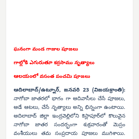
ఘనంగా
మండ గాజుల పూజలు
గాల్లోకి ఎగురుతూ
కర్రసాము నృత్యాలు
ఆలయంలో
వసంత పంచమి పూజలు
ఆదిలాబాద్/ఉట్నూర్, జనవరి 23 (విజయక్రాంతి):
నాగోబా జాతరలో భాగం గా ఆదివాసీలు చేసే పూజలు,
ఆడే ఆటలు, చేసే నృత్యాలు అన్ని భిన్నంగా ఉంటాయి.
ఆదిలాబాద్ జిల్లా ఇంద్రవెల్లిలోని కెస్లాపూర్‌లో కొలువైన
నాగోబా జాతర సందర్భంగా శుక్రవారంతో మెస్రం
వంశీయులు తమ సంప్రదాయ పూజలు ముగిశాయి.