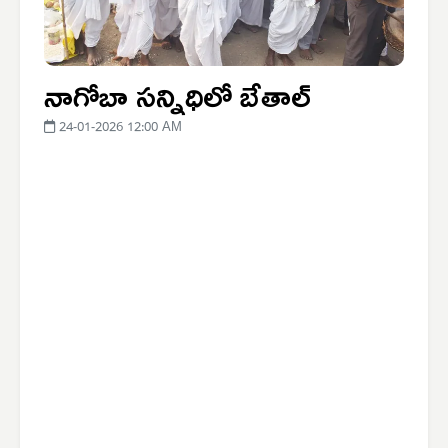
నాగోబా సన్నిధిలో బేతాల్
24-01-2026 12:00 AM