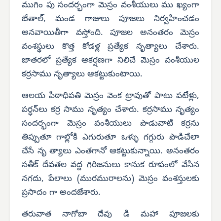
ముగిం పు సందర్భంగా మెస్రం వంశీయులు ము ఖ్యంగా
బేతాల్, మండ గాజులు పూజలు నిర్వహించడం
అనవాయితీగా వస్తోంది. పూజల అనంతరం మెస్రం
వంశస్థులు కొత్త కోడళ్ల ప్రత్యేక నృత్యాలు చేశారు.
జాతరలో ప్రత్యేక ఆకర్షణగా నిలిచే మెస్రం వంశీయుల
కర్రసాము నృత్యాలు ఆకట్టుకుంటాయి.
ఆలయ పీఠాధిపతి మెస్రం వెంక ట్రావుతో పాటు పటేళ్లు,
పర్ధన్‌లు కర్ర సాము నృత్యం చేశారు. కర్రసాము నృత్యం
సందర్భంగా మెస్రం వంశీయులు పొడువాటి కర్రను
తిప్పుతూ గాల్లోకి ఎగురుతూ ఒళ్ళు గగ్గురు పొడిచేలా
చేసే నృ త్యాలు ఎంతగానో ఆకట్టుకున్నాయి. అనంతరం
సతీక్ దేవతల వద్ద గిరిజనులు కానుక రూపంలో వేసిన
నగదు, పేలాలు (మురమురాలను) మెస్రం వంశస్తులకు
ప్రసాదం గా అందజేశారు.
తరువాత నాగోబా దేవు డి మహా పూజలకు