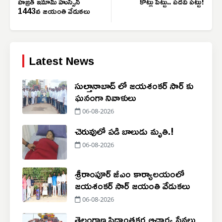
హజ్రత్ ఇమామ్ హుస్సేన్
కోట్లు పెట్టు.. పదవి పట్టు!
1443వ జయంతి వేడుకలు
Latest News
సుల్తానాబాద్ లో జయశంకర్ సార్ కు
ఘనంగా నివాళులు
06-08-2026
చెరువులో పడి బాలుడు మృతి.!
06-08-2026
శ్రీరాంపూర్ జీఎం కార్యాలయంలో
జయశంకర్ సార్ జయంతి వేడుకలు
06-08-2026
తెలంగాణ సిద్ధాంతకర్త ఆచార్య సేవలు