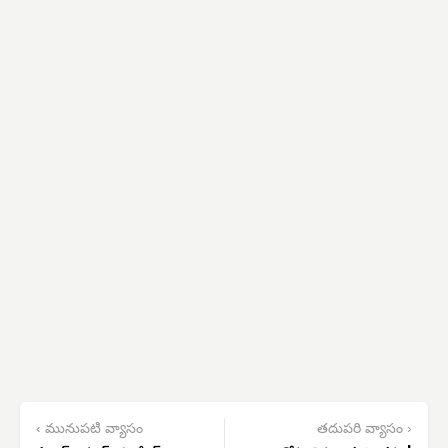
‹ మునుపటి వ్యాసం
తదుపరి వ్యాసం ›