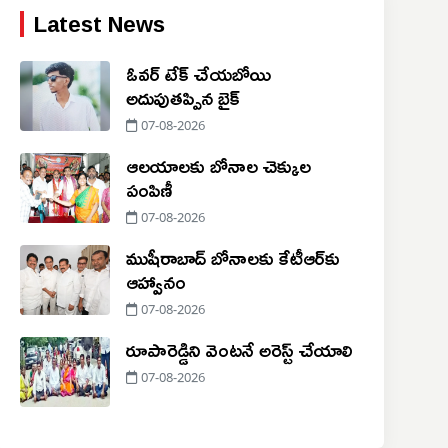
Latest News
ఓవర్ టేక్ చేయబోయి
అదుపుతప్పిన బైక్
07-08-2026
ఆలయాలకు బోనాల చెక్కుల
పంపిణీ
07-08-2026
ముషీరాబాద్ బోనాలకు కేటీఆర్‌కు
ఆహ్వానం
07-08-2026
రూపారెడ్డిని వెంటనే అరెస్ట్ చేయాలి
07-08-2026