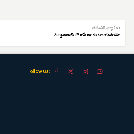
తదుపరి వ్యాసం ›
సుల్తానాబాద్ లో బీసీ బందు విజయవంతం
Follow us: