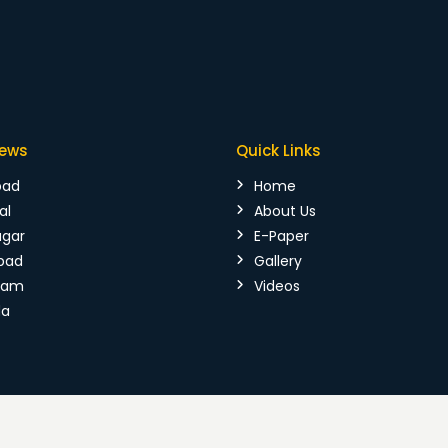
News
Quick Links
bad
Home
al
About Us
agar
E-Paper
bad
Gallery
mam
Videos
da
026 Vijaya Kranthi. All Rights Reserved.
Terms & Conditions
|
P