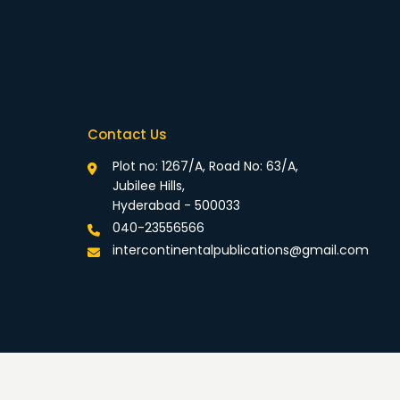
Contact Us
Plot no: 1267/A, Road No: 63/A,
Jubilee Hills,
Hyderabad - 500033
040-23556566
intercontinentalpublications@gmail.com
rivacy Policy