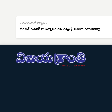
‹ మునుపటి వ్యాసం
సంపత్ కుమార్ ను సన్మానించిన ఎమ్మెల్యే విజయ రమణారావు