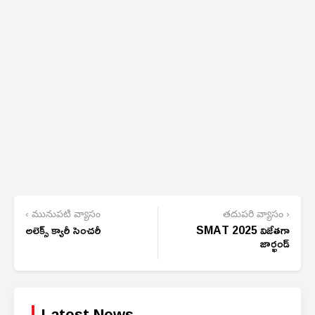
‹ మునుపటి వ్యాసం
తదుపరి వ్యాసం ›
అలెక్స్ క్యారీ సెంచరీ
SMAT 2025 విజేతగా
జార్ఖండ్
Latest News