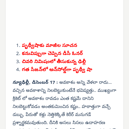
పృథ్వీషాకు మాజీల సూచన
కనువిప్పుగా చెప్పిన డీసీ ఓనర్
చివరి నిమిషంలో తీసుకున్న ఢిల్లీ
గత సీజన్‌లో అన్‌సోల్డ్‌గా పృథ్వీ షా
న్యూఢిల్లీ, డిసెంబర్ 17 :
అవకాశం అన్ని వేళలా రాదు...
వచ్చిన అవకాశాన్ని నిలబెట్టుకుంటేనే భవిష్యత్తు.. ముఖ్యంగా
క్రికెట్ లో అవకాశం రావడం ఎంత కష్టమే దానిని
నిలబెట్టుకోవడం అంతకుమించిన కష్టం.. హఠాత్తుగా వచ్చే
డబ్బు, పేరుతో కళ్లు నెత్తికెక్కితే కెరీర్ మనుగడే
ప్రశ్నార్థకమవుతుంది. దీనికి అసలు సిసలు ఉదాహరణ