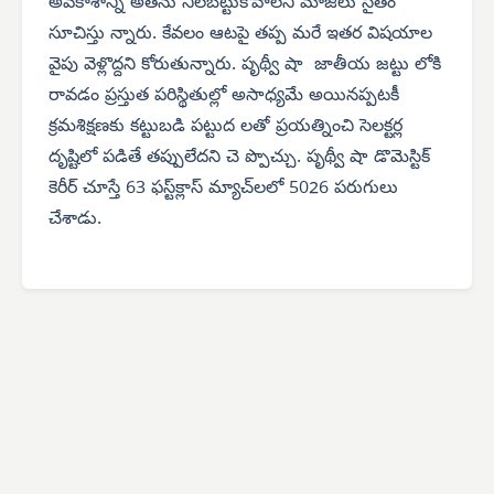
అవకాశాన్ని అతను నిలబెట్టుకోవాలని మాజీలు సైతం
సూచిస్తు న్నారు. కేవలం ఆటపై తప్ప మరే ఇతర విషయాల
వైపు వెళ్లొద్దని కోరుతున్నారు. పృథ్వీ షా జాతీయ జట్టు లోకి
రావడం ప్రస్తుత పరిస్థితుల్లో అసాధ్యమే అయినప్పటకీ
క్రమశిక్షణకు కట్టుబడి పట్టుద లతో ప్రయత్నించి సెలక్టర్ల
దృష్టిలో పడితే తప్పులేదని చె ప్పొచ్చు. పృథ్వీ షా డొమెస్టిక్
కెరీర్ చూస్తే 63 ఫస్ట్‌క్లాస్ మ్యాచ్‌లలో 5026 పరుగులు
చేశాడు.