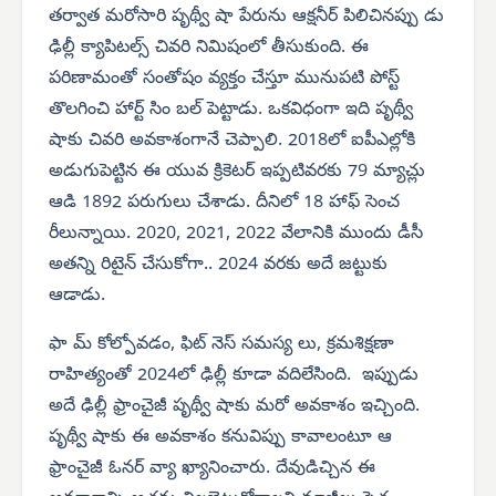
తర్వాత మరోసారి పృథ్వీ షా పేరును ఆక్షనీర్ పిలిచినప్పు డు
ఢిల్లీ క్యాపిటల్స్ చివరి నిమిషంలో తీసుకుంది. ఈ
పరిణామంతో సంతోషం వ్యక్తం చేస్తూ మునుపటి పోస్ట్
తొలగించి హార్ట్ సిం బల్ పెట్టాడు. ఒకవిధంగా ఇది పృథ్వీ
షాకు చివరి అవకాశంగానే చెప్పాలి. 2018లో ఐపీఎల్లోకి
అడుగుపెట్టిన ఈ యువ క్రికెటర్ ఇప్పటివరకు 79 మ్యాచ్లు
ఆడి 1892 పరుగులు చేశాడు. దీనిలో 18 హాఫ్ సెంచ
రీలున్నాయి. 2020, 2021, 2022 వేలానికి ముందు డీసీ
అతన్ని రిటైన్ చేసుకోగా.. 2024 వరకు అదే జట్టుకు
ఆడాడు.
ఫా మ్ కోల్పోవడం, ఫిట్ నెస్ సమస్య లు, క్రమశిక్షణా
రాహిత్యంతో 2024లో ఢిల్లీ కూడా వదిలేసింది. ఇప్పుడు
అదే ఢిల్లీ ఫ్రాంచైజీ పృథ్వీ షాకు మరో అవకాశం ఇచ్చింది.
పృథ్వీ షాకు ఈ అవకాశం కనువిప్పు కావాలంటూ ఆ
ఫ్రాంచైజీ ఓనర్ వ్యా ఖ్యానించారు. దేవుడిచ్చిన ఈ