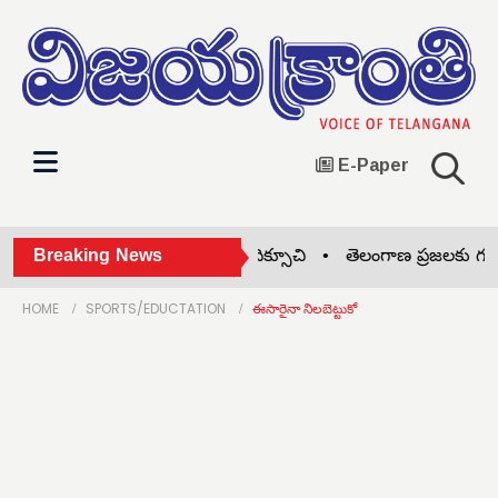
E-Paper
ార్య జయశంకర్ తెలంగాణకు దిక్సూచి •
Breaking News
తెలంగాణ ప్రజలకు గుడ్‌న్యూస్
HOME
SPORTS/EDUCTATION
ఈసారైనా నిలబెట్టుకో