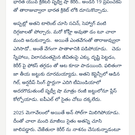
భారత యువ క్రికెటర్ పృథ్వీ షా కెరీర్.. అండర్ 19 ప్రపంచకప్
తో తారాజువ్వాలా భారత క్రికెట్ లోకి దూసుకొచ్చాడు.
అప్పట్లో అతని టాలెంట్ చూసి సచిన్, సెహ్వాగ్ వంటి
దిగ్గజాలతో పోల్చారు. మరో కోహ్లీ అవుతా డం టూ చాలా
మంది అనుకున్నారు. అయితే ఎంతవేగంతో తారాజువ్వులా
ఎగిసాడో.. అంతే వేగంగా పాతాళానికి పడిపోయాడు. చెడు
స్నేహాలు, విలాసవంతమైన జీవితంపై ఎక్కు దృష్టి పెట్టడం,
కెరీర్ పై ఫోకస్ తగ్గడం తో ఆట కూడా పాడయింది. ఫలితంగా
జా తీయ జట్టుకు దూరమయ్యాడు. అతని కెప్టెన్సీలో ఆడిన
గిల్, అర్షదీప్ సింగ్ స్టార్లుగా ఎదిగి టీమిండియాలో
అదరగొడుతుంటే పృథ్వీ షా మాత్రం రంజీ జట్టులోనూ ప్లేస్
కోల్పోయాడు. ఐపీఎల్ లో సైతం చోటు దక్కలేదు.
2025 మెగావేలంలో అయితే అన్ సోల్‌గా మిలిగిపోయాడు.
దీంతో చాలా మంది మాజీలు సైతం అతన్ని చూసి
జాలిపడ్డారు. చేజేతులా కెరీర్ ను నాశనం చేసుకున్నాడంటూ