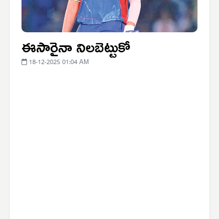
ఈసారైనా నిలబెట్టుకో
18-12-2025 01:04 AM