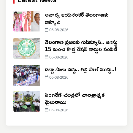
ఆచార్య జయశంకర్ తెలంగాణకు
దిక్సూచి
06-08-2026
తెలంగాణ ప్రజలకు గుడ్‌న్యూస్.. ఆగస్టు
15 నుంచి కొత్త రేషన్ కార్డుల పంపిణీ
06-08-2026
డబ్బా పాలు వద్దు.. తల్లి పాలే ముద్దు..!
06-08-2026
సింగరేణి చరిత్రలో చారిత్రాత్మక
మైలురాయి
06-08-2026