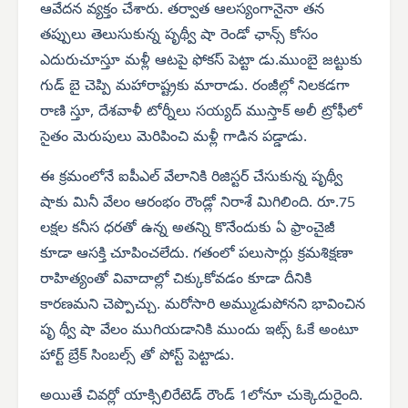
ఆవేదన వ్యక్తం చేశారు. తర్వాత ఆలస్యంగానైనా తన
తప్పులు తెలుసుకున్న పృథ్వీ షా రెండో ఛాన్స్ కోసం
ఎదురుచూస్తూ మళ్లీ ఆటపై ఫోకస్ పెట్టా డు.ముంబై జట్టుకు
గుడ్ బై చెప్పి మహారాష్ట్రకు మారాడు. రంజీల్లో నిలకడగా
రాణి స్తూ, దేశవాళీ టోర్నీలు సయ్యద్ ముస్తాక్ అలీ ట్రోఫీలో
సైతం మెరుపులు మెరిపించి మళ్లీ గాడిన పడ్డాడు.
ఈ క్రమంలోనే ఐపీఎల్ వేలానికి రిజిస్టర్ చేసుకున్న పృథ్వీ
షాకు మినీ వేలం ఆరంభం రౌండ్లో నిరాశే మిగిలింది. రూ.75
లక్షల కనీస ధరతో ఉన్న అతన్ని కొనేందుకు ఏ ఫ్రాంచైజీ
కూడా ఆసక్తి చూపించలేదు. గతంలో పలుసార్లు క్రమశిక్షణా
రాహిత్యంతో వివాదాల్లో చిక్కుకోవడం కూడా దీనికి
కారణమని చెప్పొచ్చు. మరోసారి అమ్ముడుపోనని భావించిన
పృ థ్వీ షా వేలం ముగియడానికి ముందు ఇట్స్ ఓకే అంటూ
హార్ట్ బ్రేక్ సింబల్స్ తో పోస్ట్ పెట్టాడు.
అయితే చివర్లో యాక్సిలిరేటెడ్ రౌండ్ 1లోనూ చుక్కెదురైంది.