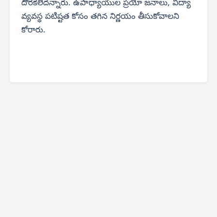
దొరకలేదన్నారు. ఉపాధ్యాయుల ప్రయో జనాలు, విద్యా
వ్యవస్థ పటిష్టత కోసం తగిన నిర్ణయం తీసుకోవాలని
కోరారు.