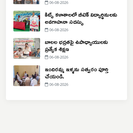
06-08-2026
కిట్స్ కళాశాలలో బీటెక్ విద్యార్థినులకు
అవగాహనా సదస్సు
06-08-2026
బాలల భద్రతపై ఉపాధ్యాయులకు
ప్రత్యేక శిక్షణ
06-08-2026
ఇందిరమ్మ ఇళ్ళను సత్వరం పూర్తి
చేయండి.
06-08-2026