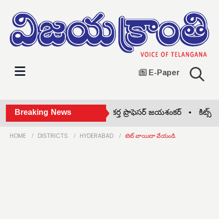
E-Paper
తెలంగాణ రాష్ట్ర సాధన సిద్ధాంతకర్త ప్రొఫెసర్ జయశంకర్ •
Breaking News
కిట్స్ కళా
HOME
DISTRICTS
HYDERABAD
టెట్ వాయిదా వేయండి