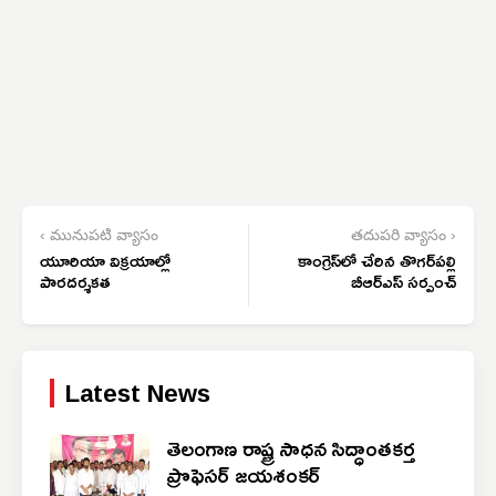
‹ మునుపటి వ్యాసం
తదుపరి వ్యాసం ›
యూరియా విక్రయాల్లో
కాంగ్రెస్‌లో చేరిన తొగర్‌పల్లి
పారదర్శకత
బీఆర్‌ఎస్ సర్పంచ్
Latest News
తెలంగాణ రాష్ట్ర సాధన సిద్ధాంతకర్త
ప్రొఫెసర్ జయశంకర్