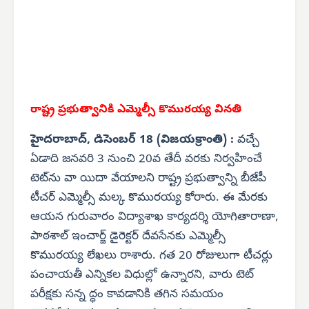
రాష్ట్ర ప్రభుత్వానికి ఎమ్మెల్సీ కొమురయ్య వినతి
హైదరాబాద్, డిసెంబర్ 18 (విజయక్రాంతి) :
వచ్చే
ఏడాది జనవరి 3 నుంచి 20వ తేదీ వరకు నిర్వహించే
టెట్‌ను వా యిదా వేయాలని రాష్ట్ర ప్రభుత్వాన్ని బీజేపీ
టీచర్ ఎమ్మెల్సీ మల్క కొమురయ్య కోరారు. ఈ మేరకు
ఆయన గురువారం విద్యాశాఖ కార్యదర్శి యోగితారాణా,
పాఠశాల్ ఇంచార్జ్ డైరెక్టర్ దేవసేనకు ఎమ్మెల్సీ
కొమురయ్య లేఖలు రాశారు. గత 20 రోజులుగా టీచర్లు
పంచాయతీ ఎన్నికల విధుల్లో ఉన్నారని, వారు టెట్
పరీక్షకు సన్న ద్ధం కావడానికి తగిన సమయం