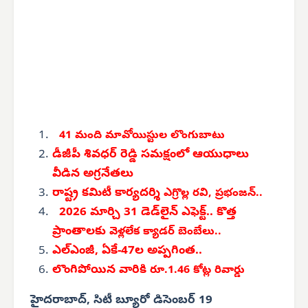
41 మంది మావోయిస్టుల లొంగుబాటు
డీజీపీ శివధర్ రెడ్డి సమక్షంలో ఆయుధాలు
వీడిన అగ్రనేతలు
రాష్ట్ర కమిటీ కార్యదర్శి
ఎగ్రొల్ల రవి, ప్రభంజన్..
2026 మార్చి 31 డెడ్‌లైన్ ఎఫెక్ట్.. కొత్త
ప్రాంతాలకు
వెళ్లలేక క్యాడర్ బెంబేలు..
ఎల్‌ఎంజీ, ఏకే-47ల అప్పగింత..
లొంగిపోయిన వారికి
రూ.1.46 కోట్ల రివార్డు
హైదరాబాద్, సిటీ బ్యూరో డిసెంబర్ 19