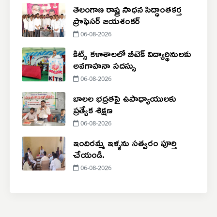
తెలంగాణ రాష్ట్ర సాధన సిద్ధాంతకర్త
ప్రొఫెసర్ జయశంకర్
06-08-2026
కిట్స్ కళాశాలలో బీటెక్ విద్యార్థినులకు
అవగాహనా సదస్సు
06-08-2026
బాలల భద్రతపై ఉపాధ్యాయులకు
ప్రత్యేక శిక్షణ
06-08-2026
ఇందిరమ్మ ఇళ్ళను సత్వరం పూర్తి
చేయండి.
06-08-2026