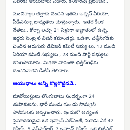
చివరకు ఆయుధాలు వీడారు. కనికారపు ప్రభంజన్..
మంచిర్యాల జిల్లాకు చెందిన ఇతను అర్బన్ ఏరియా,
పీడీఎస్యూ బాధ్యతలు చూస్తున్నారు. ఇతర కీలక
నేతలు.. కోర్సా లచ్చు 21 ఏళ్లుగా అజ్ఞాతంలో ఉన్న,
ఇద్దరు సెంట్ర ల్ విజిన్ కమాండర్లు, ఒడిశా, ఛత్తీస్‌గఢ్‌కు
చెందిన ఆరుగురు డివిజన్ కమిటీ సభ్యు లు, 12 మంది
ఏరియా కమిటీ సభ్యులు , 23 మంది పార్టీ సభ్యులు
లొంగిపోయారు. మిగతా వారంతా ఛత్తీస్‌గఢ్‌కు
చెందినవారని డీజీపీ తెలిపారు.
ఆయుధాలు అన్నీ కొల్లగొట్టినవే..
మావోయిస్టులు లొంగుబాటు సందర్భంగా 24
తుపాకులను, భారీ మందు గుం డు సామగ్రిని
పోలీసులకు అప్పగించారు. ఇందులో అత్యంత
ప్రమాదకరమైన ఒక ఇన్సాస్ ఎల్‌ఎంజీ, మూడు ఏకే-47
రైఫిల్స్, 5 ఎస్‌ఎల్‌ఆర్, 7 ఇన్సాస్ రైఫిల్స్, ఒక బిజీఎల్