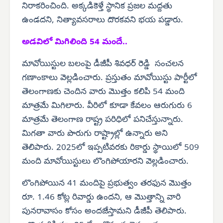
నిరాకరించింది. అక్కడికెళ్తే స్థానిక ప్రజల మద్దతు
ఉండదని, నిత్యావసరాలు దొరకవని భయ పడ్డారు.
అడవిలో మిగిలింది 54 మందే..
మావోయిస్టుల బలంపై డీజీపీ శివధర్ రెడ్డి సంచలన
గణాంకాలు వెల్లడించారు. ప్రస్తుతం మావోయిస్టు పార్టీలో
తెలంగాణకు చెందిన వారు మొత్తం కలిపి 54 మంది
మాత్రమే మిగిలారు. వీరిలో కూడా కేవలం ఆరుగురు 6
మాత్రమే తెలంగాణ రాష్ట్ర పరిధిలో పనిచేస్తున్నారు.
మిగతా వారు పొరుగు రాష్ట్రాల్లో ఉన్నారు అని
తెలిపారు. 2025లో ఇప్పటివరకు రికార్డు స్థాయిలో 509
మంది మావోయిస్టులు లొంగిపోయారని వెల్లడించారు.
లొంగిపోయిన 41 మందిపై ప్రభుత్వం తరఫున మొత్తం
రూ. 1.46 కోట్ల రివార్డు ఉందని, ఆ మొత్తాన్ని వారి
పునరావాసం కోసం అందజేస్తామని డీజీపీ తెలిపారు.