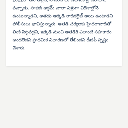
2022లో తన తల్లిని, సోదరిని చూడటానికి హైదరాబాద్
వచ్చాడు. సాజిద్ అక్రమ్ చాలా ఏళ్లుగా విదేశాల్లోనే
ఉంటున్నాడని, అతడు అక్కడే రాడికలైజ్ అయి ఉంటాడని
పోలీసులు భావిస్తున్నారు. అతడి చర్యలకు హైదరాబాద్‌తో
లింక్ పెట్టవద్దని, ఇక్కడి నుంచి అతడికి ఎలాంటి సహకారం
అందలేదని ప్రాథమిక విచారణలో తేలిందని డీజీపీ స్పష్టం
చేశారు.