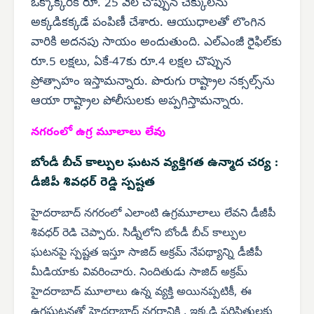
ఒక్కొక్కరికి రూ. 25 వేల చొప్పున చెక్కులను
అక్కడికక్కడే పంపిణీ చేశారు. ఆయుధాలతో లొంగిన
వారికి అదనపు సాయం అందుతుంది. ఎల్‌ఎంజీ రైఫిల్‌కు
రూ.5 లక్షలు, ఏకే-47కు రూ.4 లక్షల చొప్పున
ప్రోత్సాహం ఇస్తామన్నారు. పొరుగు రాష్ట్రాల నక్సల్స్‌ను
ఆయా రాష్ట్రాల పోలీసులకు అప్పగిస్తామన్నారు.
నగరంలో ఉగ్ర మూలాలు లేవు
బోండీ బీచ్ కాల్పుల ఘటన వ్యక్తిగత ఉన్మాద చర్య :
డీజీపీ శివధర్ రెడ్డి స్పష్టత
హైదరాబాద్ నగరంలో ఎలాంటి ఉగ్రమూలాలు లేవని డీజీపీ
శివధర్ రెడి చెప్పారు. సిడ్నీలోని బోండీ బీచ్ కాల్పుల
ఘటనపై స్పష్టత ఇస్తూ సాజిద్ అక్రమ్ నేపథ్యాన్ని డీజీపీ
మీడియాకు వివరించారు. నిందితుడు సాజిద్ అక్రమ్
హైదరాబాద్ మూలాలు ఉన్న వ్యక్తి అయినప్పటికీ, ఈ
ఉగ్రఘటనతో హైదరాబాద్ నగరానికి , ఇక్కడి పరిస్థితులకు