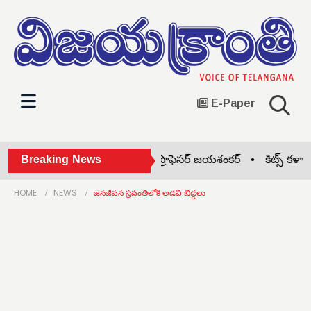
E-Paper
ాణ రాష్ట్ర సాధన సిద్ధాంతకర్త ప్రొఫెసర్ జయశంకర్ •
Breaking News
కిట్స్ కళాశాలలో 
HOME
NEWS
జనజీవన స్రవంతిలోకి అడవి బిడ్డలు