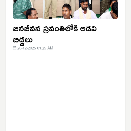
జనజీవన స్రవంతిలోకి అడవి
బిడ్డలు
20-12-2025 01:25 AM