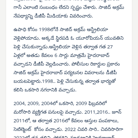
గానీ ఎలాంటి సంబంధం లేదని స్పష్టం చేశారు. సాజిద్ అక్రమ్
నేపథ్యాన్ని డీజీపీ మీడియాకు వివరించారు.
ఉపాధి కోసం 1998లోనే సాజిద్ అక్రమ్ ఆస్ట్రేలియా
వెళ్లిపోయాడు. అక్కడే స్థిరపడి ఓ యూరోపియన్ యువతిని
పెళ్లి చేసుకున్నాడు.ఆస్ట్రేలియా వెళ్లిన తర్వాత గత 27
ఏళ్లలో అతడు కేవలం 6 సార్లు మాత్రమే హైదరాబాద్
వచ్చాడని డీజీపీ వెల్లడించారు. పోలీసుల రికార్డుల ప్రకారం
సాజిద్ అక్రమ్ హైదరాబాద్ పర్యటనల వివరాలను డీజీపీ
బయటపెట్టారు.1998.. పెళ్లి చేసుకున్న తర్వాత భార్యతో
కలిసి ఒకసారి నగరానికి వచ్చాడు.
2004, 2009, 2004లో ఒకసారి, 2009 ఫిబ్రవరిలో
మరోసారి వ్యక్తిగత పనులపై వచ్చాడు. 2011,2016.. జూన్
2011లో, ఆ తర్వాత 2016లో కేవలం ఆస్తుల పంపకాలు,
సెటిల్మెంట్ కోసం వచ్చాడు. 2022 చివరి సారి.. చివరిసారిగా