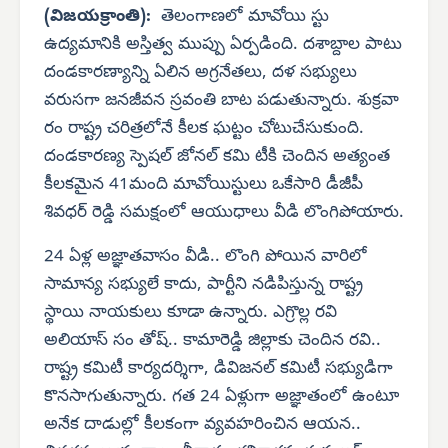
(విజయక్రాంతి):
తెలంగాణలో మావోయి స్టు
ఉద్యమానికి అస్తిత్వ ముప్పు ఏర్పడింది. దశాబ్దాల పాటు
దండకారణ్యాన్ని ఏలిన అగ్రనేతలు, దళ సభ్యులు
వరుసగా జనజీవన స్రవంతి బాట పడుతున్నారు. శుక్రవా
రం రాష్ట్ర చరిత్రలోనే కీలక ఘట్టం చోటుచేసుకుంది.
దండకారణ్య స్పెషల్ జోనల్ కమి టీకి చెందిన అత్యంత
కీలకమైన 41మంది మావోయిస్టులు ఒకేసారి డీజీపీ
శివధర్ రెడ్డి సమక్షంలో ఆయుధాలు వీడి లొంగిపోయారు.
24 ఏళ్ల అజ్ఞాతవాసం వీడి.. లొంగి పోయిన వారిలో
సామాన్య సభ్యులే కాదు, పార్టీని నడిపిస్తున్న రాష్ట్ర
స్థాయి నాయకులు కూడా ఉన్నారు. ఎగ్రొల్ల రవి
అలియాస్ సం తోష్.. కామారెడ్డి జిల్లాకు చెందిన రవి..
రాష్ట్ర కమిటీ కార్యదర్శిగా, డివిజనల్ కమిటీ సభ్యుడిగా
కొనసాగుతున్నారు. గత 24 ఏళ్లుగా అజ్ఞాతంలో ఉంటూ
అనేక దాడుల్లో కీలకంగా వ్యవహరించిన ఆయన..