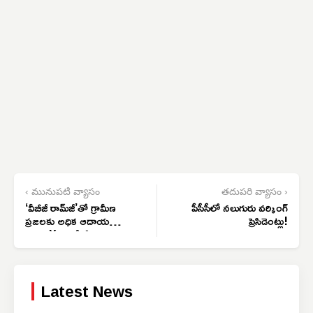
‹ మునుపటి వ్యాసం
తదుపరి వ్యాసం ›
‘వీబీజీ రామ్‌జీ’తో గ్రామీణ
పీసీసీలో నలుగురు వర్కింగ్
ప్రజలకు అధిక ఆదాయ
ప్రెసిడెంట్లు!
భద్రత X గాంధీ పేరు
తొలగింపు సరికాదు
Latest News