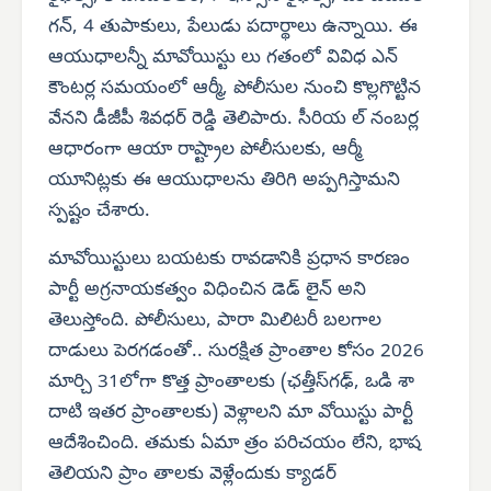
గన్, 4 తుపాకులు, పేలుడు పదార్థాలు ఉన్నాయి. ఈ
ఆయుధాలన్నీ మావోయిస్టు లు గతంలో వివిధ ఎన్
కౌంటర్ల సమయంలో ఆర్మీ, పోలీసుల నుంచి కొల్లగొట్టిన
వేనని డీజీపీ శివధర్ రెడ్డి తెలిపారు. సీరియ ల్ నంబర్ల
ఆధారంగా ఆయా రాష్ట్రాల పోలీసులకు, ఆర్మీ
యూనిట్లకు ఈ ఆయుధాలను తిరిగి అప్పగిస్తామని
స్పష్టం చేశారు.
మావోయిస్టులు బయటకు రావడానికి ప్రధాన కారణం
పార్టీ అగ్రనాయకత్వం విధించిన డెడ్ లైన్ అని
తెలుస్తోంది. పోలీసులు, పారా మిలిటరీ బలగాల
దాడులు పెరగడంతో.. సురక్షిత ప్రాంతాల కోసం 2026
మార్చి 31లోగా కొత్త ప్రాంతాలకు (ఛత్తీస్‌గఢ్, ఒడి శా
దాటి ఇతర ప్రాంతాలకు) వెళ్లాలని మా వోయిస్టు పార్టీ
ఆదేశించింది. తమకు ఏమా త్రం పరిచయం లేని, భాష
తెలియని ప్రాం తాలకు వెళ్లేందుకు క్యాడర్