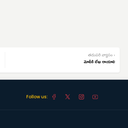
తదుపరి వ్యాసం ›
మోదీకి లేఖ రాయాలి
Follow us: