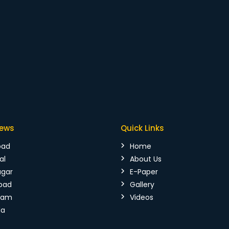
News
Quick Links
bad
Home
al
About Us
agar
E-Paper
bad
Gallery
mam
Videos
da