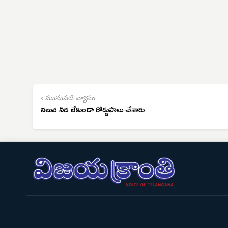
‹ మునుపటి వ్యాసం
నిలువ నీడ లేకుండా రోడ్డుపాలు చేశారు