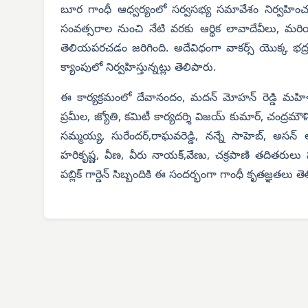
బూర గాంధీ ఆధ్వర్యంలో సర్వసభ్య సమావేశం నిర్వహిం
సంవత్సరాల నుంచి నేటి వరకు ఆర్థిక లావాదేవీలు, మరియు
తెలియపరచడం జరిగింది. అదేవిధంగా వాకర్స్ యొక్క భద్ర
క్యాంపులో నిర్వహిస్తున్నట్లు తెలిపారు.
ఈ కార్యక్రమంలో దేవానందం, మదన్ మోహన్ రెడ్డి మహిళా వా
ప్రమీల, జ్యోతి, కమిటీ కార్యదర్శి విజయ్ కుమార్, చంద్రమ
సమ్మయ్య, సురేందర్,రాఘవరెడ్డి, నన్నే సాహెబ్, అసన్
హరికృష్ణ, వీణ, వీరు నాయక్,వేణు, చక్రపాణి తదితరులు 
పబ్లిక్ గార్డెన్ సిబ్బందికి ఈ సందర్భంగా గాంధీ కృతజ్ఞతలు 