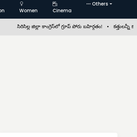
Others
on
Women
Cinema
సిరిసిల్ల జిల్లా కాంగ్రెస్‌లో గ్రూప్ పోరు బహిర్గతం! •
కత్తులన్నీ కటకటా.