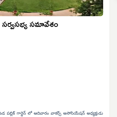
షన్ సర్వసభ్య సమావేశం
 పబ్లిక్ గార్డెన్ లో ఆదివారం వాకర్స్ అసోసియేషన్ అధ్యక్షుడు