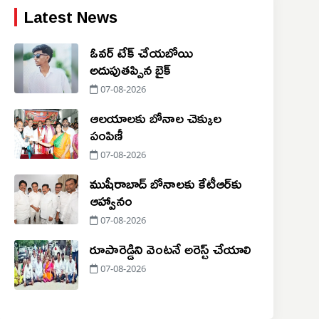
Latest News
ఓవర్ టేక్ చేయబోయి
అదుపుతప్పిన బైక్
07-08-2026
ఆలయాలకు బోనాల చెక్కుల
పంపిణీ
07-08-2026
ముషీరాబాద్ బోనాలకు కేటీఆర్‌కు
ఆహ్వానం
07-08-2026
రూపారెడ్డిని వెంటనే అరెస్ట్ చేయాలి
07-08-2026