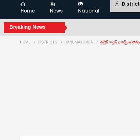
Distric
Home
News
National
Breaking News
HOME
DISTRICTS
HANUMAKONDA
పబ్లిక్ గార్డెన్ వాకర్స్ అ