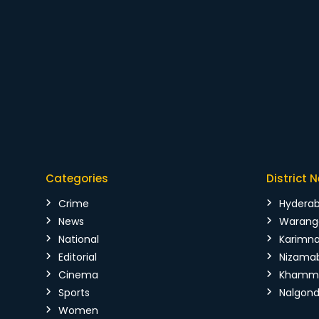
Categories
District 
Crime
Hydera
News
Warang
National
Karimn
Editorial
Nizama
Cinema
Kham
Sports
Nalgon
Women