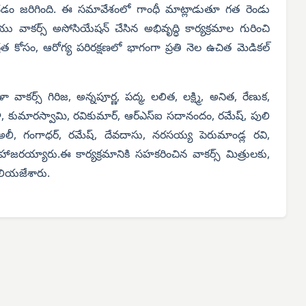
చడం జరిగింది. ఈ సమావేశంలో గాంధీ మాట్లాడుతూ గత రెండు
 వాకర్స్ అసోసియేషన్ చేసిన అభివృద్ధి కార్యక్రమాల గురించి
త కోసం, ఆరోగ్య పరిరక్షణలో భాగంగా ప్రతి నెల ఉచిత మెడికల్
కర్స్ గిరిజ, అన్నపూర్ణ, పద్మ, లలిత, లక్ష్మి, అనిత, రేణుక,
ౌళి, కుమారస్వామి, రవికుమార్, ఆర్‌ఎస్‌ఐ సదానందం, రమేష్, పులి
 అలీ, గంగాధర్, రమేష్, దేవదాసు, నరసయ్య పెరుమాండ్ల రవి,
హాజరయ్యారు.ఈ కార్యక్రమానికి సహకరించిన వాకర్స్ మిత్రులకు,
తెలియజేశారు.