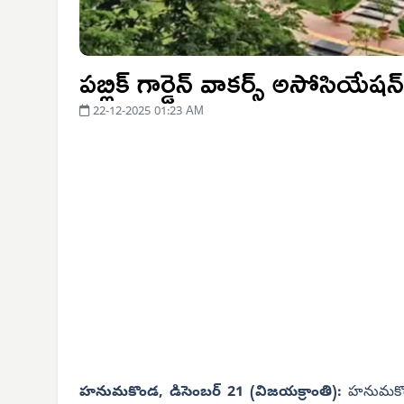
పబ్లిక్ గార్డెన్ వాకర్స్ అసోసియే
22-12-2025 01:23 AM
హనుమకొండ, డిసెంబర్ 21 (విజయక్రాంతి):
హనుమకొండ