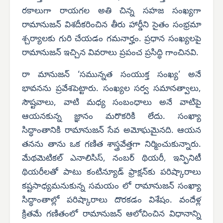
రకాలుగా రాయగల అతి చిన్న సహజ సంఖ్యగా
రామానుజన్ విశదీకరించిన తీరు హార్డీని సైతం సంభ్రమా
శ్చర్యాలకు గురి చేయడం గమనార్హం. ప్రధాన సంఖ్యలపై
రామానుజన్ ఇచ్చిన వివరాలు ప్రపంచ ప్రసిద్ధి గాంచినవి.
రా మానుజన్ ‘సమున్నత సంయుక్త సంఖ్య’ అనే
భావనను ప్రవేశపెట్టారు. సంఖ్యల సర్వ సమానత్వాలు,
సౌష్టవాలు, వాటి మధ్య సంబంధాలు అనే వాటిపై
ఆయనకున్న జ్ఞానం మరొకరికి లేదు. సంఖ్యా
సిద్ధాంతానికి రామానుజన్ సేవ అమోఘమైనది. ఆయన
తనను తాను ఒక గణిత శాస్త్రవేత్తగా నిర్మించుకున్నారు.
మేథమెటికల్ ఎనాలిసిస్, నంబర్ థియరీ, ఇన్ఫినిటీ
థియరీలతో పాటు కంటిన్యూడ్ ఫ్రాక్షన్‌కు పరిష్కారాలు
కష్టసాధ్యమనుకున్న సమయం లో రామానుజన్ సంఖ్యా
సిద్ధాంతాల్లో పరిష్కారాలు దొరకడం విశేషం. వందేళ్ల
క్రితమే గణితంలో రామానుజన్ ఆలోచించిన విధానాన్ని