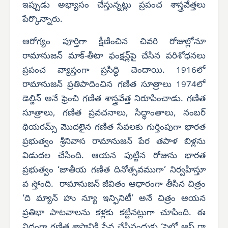
ఇప్పుడు అభ్యాసం చేస్తున్నట్లు ప్రపంచ శాస్త్రవేత్తలు
పేర్కొన్నారు.
ఆరోగ్యం పూర్తిగా క్షీణించిన చివరి రోజుల్లోనూ
రామానుజన్ మాక్-తీటా ఫంక్షన్ల్‌పై చేసిన పరిశోధనలు
ప్రపంచ వ్యాప్తంగా ప్రసిద్ధి చెందాయి. 1916లో
రామానుజన్ ప్రతిపాదించిన గణిత సూత్రాలు 1974లో
డెల్జిన్ అనే ఫ్రెంచి గణిత శాస్త్రవేత్త నిరూపించాడు. గణిత
సూత్రాలు, గణిత ప్రవచనాలు, సిద్ధాంతాలు, నంబర్
థియరమ్స్ మొదలైన గణిత సేవలకు గుర్తింపుగా భారత
ప్రభుత్వం శ్రీనివాస రామానుజన్ పేర తపాళ బిళ్లను
విడుదల చేసింది. ఆయన పుట్టిన రోజును భారత
ప్రభుత్వం ‘జాతీయ గణిత దినోత్సవముగా’ నిర్వహిస్తూ
వ స్తోంది. రామానుజన్ జీవితం ఆధారంగా తీసిన చిత్రం
‘ది మ్యాన్ హు న్యూ ఇన్ఫినిటీ’ అనే చిత్రం ఆయన
ప్రతిభా పాటవాలను కళ్లకు కట్టినట్లుగా చూపింది. ఈ
విధంగా గణిత శాస్త్రానికి సేవ చేసినందుకు ‘ఫెలో ఆఫ్ రా