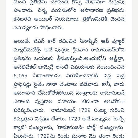
మించి ప్రతిభను చూపించి గొప్ప మేధావిగా గుర్తింపు
పొందారు. చిన్న వయసులోనే అసాధారణ ప్రతిభను
కనబరిచి ఆయిలర్ నియమాలు, త్రికోణమితికి చెందిన
సమస్యలను సాధించారు.
అయితే, జీఎస్ కార్ రచించిన సినాప్సిస్ ఆఫ్ ప్యూర్
మ్యాథ్‌మెటిక్స్ అనే పుస్తకం శ్రీనివాస రామానుజన్‌లోని
ప్రతిభను బయటకు తీసుకొచ్చింది.అందులోని ఆల్జీబ్రా,
అనలిటికల్ జామెట్రీ లాంటి విషయాలకు సంబంధించిన
6,165 సిద్ధాంతాలను నిరూపించడానికి పెద్ద పెద్ద
ప్రొఫెసర్లు సైతం నానా తంటాలు పడేవారు. కానీ, వారు
అవగాహన చేసుకోలేకపోయిన సూత్రాలకు రామానుజన్
ఎలాంటి పుస్తకాల సహాయం లేకుండా అలవోకగా
పరిష్కరించారు. రామానుజన్ 1729 సంఖ్య గురించి
గమ్మత్తున విశ్లేషణ చేశారు. 1729 అనే సంఖ్యను ‘టాక్సీ
క్యాబ్’ సంఖ్యగాను, ‘రామానుజన్- హార్డీ’ సంఖ్యగాను
పిలుస్తారు. 1729ను రెండు ఘనాల మొ త్తంగా రెండు