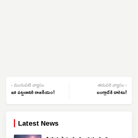
‹ మునుపటి వ్యాసం
తదుపరి వ్యాసం ›
ఇక పట్టణానికి రాజకీయం!
బంగ్లాదేశ్ దారెటు!
Latest News