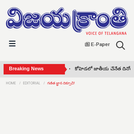
E-Paper
ిడుగుపాటుకు నలుగురు మృతి •
Breaking News
కోహెడలో జాతీయ చేనేత దినోత్సవ
HOME
EDITORIAL
గణిత జ్ఞాన దిక్సూచి!