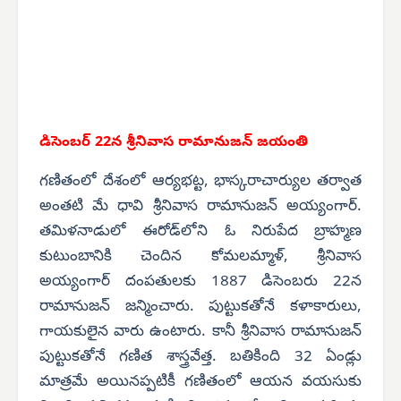
డిసెంబర్ 22న శ్రీనివాస
రామానుజన్ జయంతి
గణితంలో దేశంలో ఆర్యభట్ట, భాస్కరాచార్యుల తర్వాత
అంతటి మే ధావి శ్రీనివాస రామానుజన్ అయ్యంగార్.
తమిళనాడులో ఈరోడ్‌లోని ఓ నిరుపేద బ్రాహ్మణ
కుటుంబానికి చెందిన కోమలమ్మాళ్, శ్రీనివాస
అయ్యంగార్ దంపతులకు 1887 డిసెంబరు 22న
రామానుజన్ జన్మించారు. పుట్టుకతోనే కళాకారులు,
గాయకులైన వారు ఉంటారు. కానీ శ్రీనివాస రామానుజన్
పుట్టుకతోనే గణిత శాస్త్రవేత్త. బతికింది 32 ఏండ్లు
మాత్రమే అయినప్పటికీ గణితంలో ఆయన వయసుకు