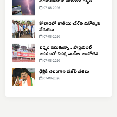
పిడుగుపాటుకు నలుగురు మృతి
07-08-2026
కోహెడలో జాతీయ చేనేత దినోత్సవ
వేడుకలు
07-08-2026
వర్షం పడుతున్నా.. పార్లమెంట్
ఆవరణలో విపక్ష ఎంపీల ఆందోళన
07-08-2026
ఢిల్లీకి తెలంగాణ బీజేపీ నేతలు
07-08-2026