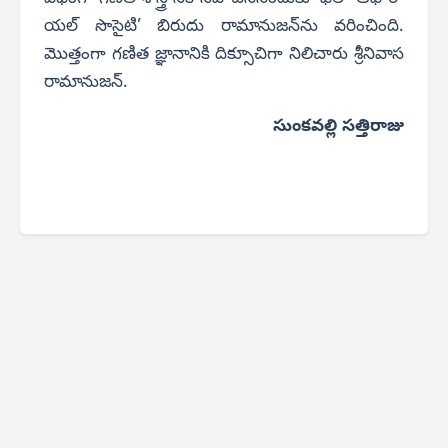
యల్ సొసైటి’ బిరుదు రామానుజన్‌ను వరించింది.
మొత్తంగా గణిత జ్ఞానానికి దిక్సూచిగా నిలిచారు శ్రీనివాస
రామానుజన్.
సుంకవల్లి సత్తిరాజు