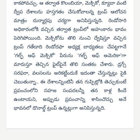
కాకపోవచ్చు. ఆ తర్వాత కొలంబియా, మెక్సికో, క్యూబా వంటి
ద్వీప దేశాలను హస్తగతం చేసుకోవాలన్న ట్రంప్ ఆలోచన
మాత్రం దుర్మార్గపు చర్యగా అనిపిస్తున్నది. రెండోసారి
అధికారంలోకి వచ్చిన తర్వాత ట్రంప్‌లో అహంకారం భావం
పెరిగిపోయింది. మెక్సికోను తొలి నుంచి ద్వేషిస్తూ వచ్చిన
ట్రంప్ గతేడాది రెండోదఫా అధ్యక్ష బాధ్యతలు చేపట్టగానే
‘గల్ఫ్ ఆఫ్ మెక్సికో’ పేరును ‘గల్ఫ్ ఆఫ్ అమెరికా’గా
మారుస్తూ తెచ్చిన ఫైల్‌పైనే తొలి సంతకం చేశారు. డ్రగ్స్
సరఫరా, వలసలను అరికట్టేందుకే ఇదంతా చేస్తున్నట్లు పైకి
చెబుతున్నా.. ఈ దేశాలన్నింటినీ తన గుప్పిట్లోకి తెచ్చుకుంటే
ప్రపంచంలోని సహజ సంపదలన్నీ తన కాళ్ల కిందే
ఉంటాయని, అప్పుడు ప్రపంచాన్ని శాసించొచ్చు అనే
భావనలో డొనాల్డ్ ట్రంప్ ఉన్నట్లుగా అనిపిస్తున్నది.