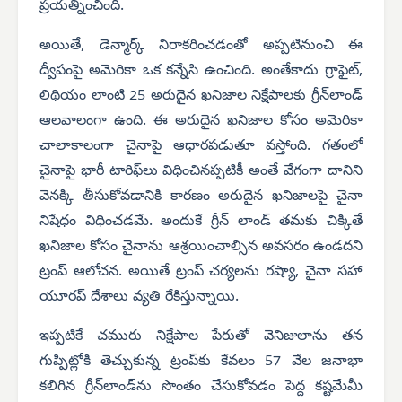
ప్రయత్నించింది.
అయితే, డెన్మార్క్ నిరాకరించడంతో అప్పటినుంచి ఈ
ద్వీపంపై అమెరికా ఒక కన్నేసి ఉంచింది. అంతేకాదు గ్రాఫైట్,
లిథియం లాంటి 25 అరుదైన ఖనిజాల నిక్షేపాలకు గ్రీన్‌లాండ్
ఆలవాలంగా ఉంది. ఈ అరుదైన ఖనిజాల కోసం అమెరికా
చాలాకాలంగా చైనాపై ఆధారపడుతూ వస్తోంది. గతంలో
చైనాపై భారీ టారిఫ్‌లు విధించినప్పటికీ అంతే వేగంగా దానిని
వెనక్కి తీసుకోవడానికి కారణం అరుదైన ఖనిజాలపై చైనా
నిషేధం విధించడమే. అందుకే గ్రీన్ లాండ్ తమకు చిక్కితే
ఖనిజాల కోసం చైనాను ఆశ్రయించాల్సిన అవసరం ఉండదని
ట్రంప్ ఆలోచన. అయితే ట్రంప్ చర్యలను రష్యా, చైనా సహా
యూరప్ దేశాలు వ్యతి రేకిస్తున్నాయి.
ఇప్పటికే చమురు నిక్షేపాల పేరుతో వెనిజులాను తన
గుప్పిట్లోకి తెచ్చుకున్న ట్రంప్‌కు కేవలం 57 వేల జనాభా
కలిగిన గ్రీన్‌లాండ్‌ను సొంతం చేసుకోవడం పెద్ద కష్టమేమీ