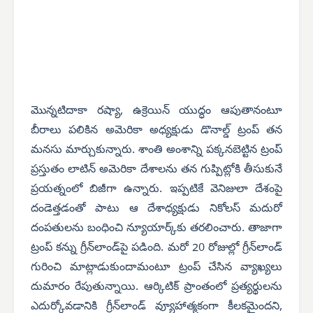
మొన్నటిదాకా రష్యా, ఉక్రెయిన్ యుద్ధం ఆపుతానంటూ
బీరాలు పలికిన అమెరికా అధ్యక్షుడు డొనాల్డ్ ట్రంప్ తన
మనసు మార్చుకున్నారు. శాంతి అంశాన్ని పక్కనబెట్టిన ట్రంప్
ప్రస్తుతం లాటిన్ అమెరికా దేశాలను తన గుప్పిట్లోకి తీసుకునే
ప్రయత్నంలో బిజీగా ఉన్నారు. ఇప్పటికే వెనిజులా దేశంపై
దండెత్తడంతో పాటు ఆ దేశాధ్యక్షుడు నికోలస్ మదురో
దంపతులను బంధించి న్యూయార్క్‌కు తరలించారు. తాజాగా
ట్రంప్ కన్ను గ్రీన్‌లాండ్‌పై పడింది. మరో 20 రోజుల్లో గ్రీన్‌లాండ్
గురించి మాట్లాడుకుందామంటూ ట్రంప్ చేసిన వ్యాఖ్యలు
దుమారం రేపుతున్నాయి. ఆర్కిటిక్ ప్రాంతంలో ప్రత్యర్థులను
ఎదుర్కోవడానికి గ్రీన్‌లాండ్ వ్యూహాత్మకంగా కీలకమైందని,