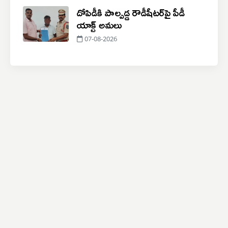
దోపిడీకి పాల్పడ్డ రౌడీషీటర్‌పై పీడీ
యాక్ట్ అమలు
07-08-2026