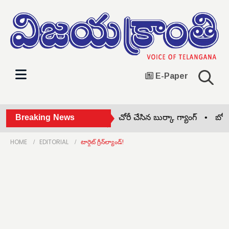
E-Paper
గారం కొన్నట్టు నటిస్తూ.. నగలు చోరీ చేసిన బుర్కా గ్యాంగ్ •
Breaking News
బోనాల ఫ్ల
HOME
EDITORIAL
టార్గెట్ గ్రీన్‌ల్యాండ్!