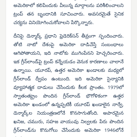
అమెరికాలో కలిపేందుకు వీలున్న మార్గాలను పరిశీలించాలని
ట్రంప్ తన బృందానికి సూచించారు. అవసరమైతే సైనిక
చర్యను వినియోగించుకోవాలని పేర్కొన్నారు.
దీనిపై డెన్మార్క్ ప్రధాని ఫ్రెడెరిక్‌సన్ తీవ్రంగా స్పందించారు.
తోటి నాటో దేశంపై అమెరికా దాడిచేస్తే సంబంధాలు
ఆగిపోతాయని, ఇది నాటోకు ముగింపేనని హెచ్చరించారు.
ఇక గ్రీన్‌లాండ్‌పై ట్రంప్ కన్నేయడం వెనుక కారణాలు చాలానే
ఉన్నాయి. యూరప్, ఉత్తర అమెరికా ఖండాలకు మధ్యలో
గ్రీన్‌లాండ్ ద్వీపం ఉంటుంది. ఇది అమెరికా సైన్యానికి
వ్యూహాత్మక దాడులు చేసేందుకు కీలక ప్రాంతం. 1979లో
స్వాతంత్య్రం పొందిన గ్రీన్‌లాండ్ భౌగోళికంగా ఉత్తర
అమెరికా ఖండంలో ఉన్నప్పటికీ యూరప్ ఖండాలైన నార్వే,
డెన్మార్క్‌ల నియంత్రణలోనే కొనసాగుతోంది. అపారమైన
ఖనిజ, చమురు, సహజ వాయువు నిల్వలకు పేరు పొందిన
గ్రీన్‌లాండ్‌ను కొనుగోలు చేసేందుకు అమెరికా 1946లోనే