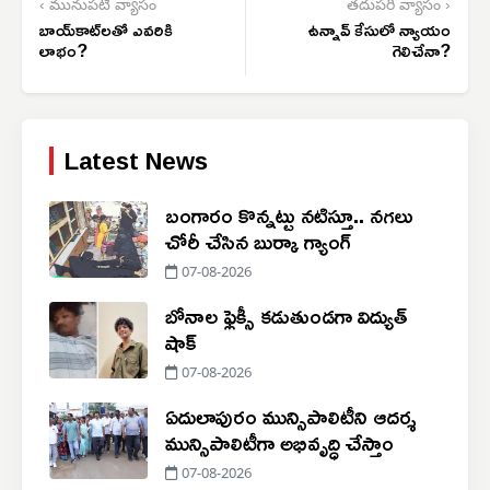
‹ మునుపటి వ్యాసం
తదుపరి వ్యాసం ›
బాయ్‌కాట్‌లతో ఎవరికి
ఉన్నావ్ కేసులో న్యాయం
లాభం?
గెలిచేనా?
Latest News
బంగారం కొన్నట్టు నటిస్తూ.. నగలు
చోరీ చేసిన బుర్కా గ్యాంగ్
07-08-2026
బోనాల ఫ్లెక్సీ కడుతుండగా విద్యుత్
షాక్
07-08-2026
ఏదులాపురం మున్సిపాలిటీని ఆదర్శ
మున్సిపాలిటీగా అభివృద్ధి చేస్తాం
07-08-2026